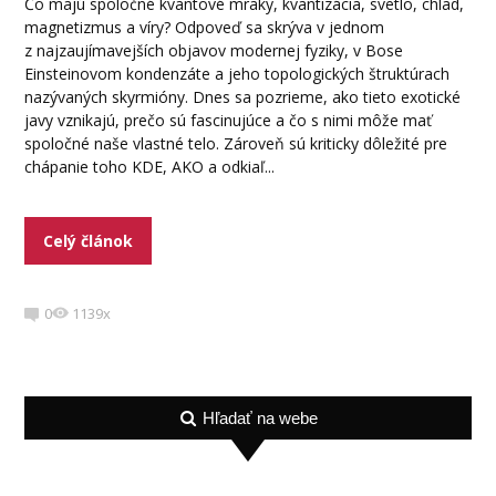
Čo majú spoločné kvantové mraky, kvantizácia, svetlo, chlad,
magnetizmus a víry? Odpoveď sa skrýva v jednom
z najzaujímavejších objavov modernej fyziky, v Bose
Einsteinovom kondenzáte a jeho topologických štruktúrach
nazývaných skyrmióny. Dnes sa pozrieme, ako tieto exotické
javy vznikajú, prečo sú fascinujúce a čo s nimi môže mať
spoločné naše vlastné telo. Zároveň sú kriticky dôležité pre
chápanie toho KDE, AKO a odkiaľ...
Celý článok
0
1139x
Hľadať na webe