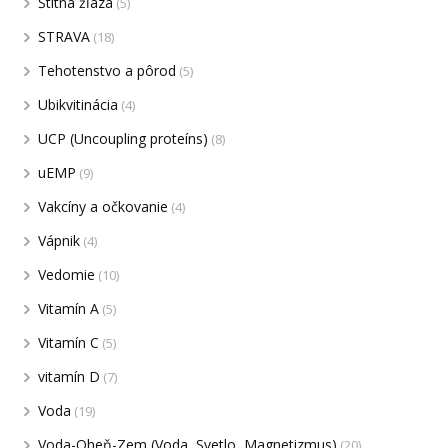
Štítna žľaza
(5)
STRAVA
(18)
Tehotenstvo a pôrod
(5)
Ubikvitinácia
(4)
UCP (Uncoupling proteíns)
(8)
uEMP
(9)
Vakcíny a očkovanie
(4)
Vápnik
(4)
Vedomie
(10)
Vitamín A
(5)
Vitamín C
(5)
vitamín D
(7)
Voda
(19)
Voda-Oheň-Zem (Voda, Svetlo, Magnetizmus)
(20)