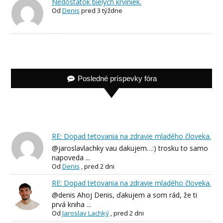
Nedostatok bielych krviniek.
Od
Denis
pred 3 týždne
Posledné príspevky fóra
RE: Dopad tetovania na zdravie mladého človeka.
@jaroslavlachky vau dakujem…:) trosku to samo
napoveda ...
Od
Denis
,
pred 2 dni
RE: Dopad tetovania na zdravie mladého človeka.
@denis Ahoj Denis, ďakujem a som rád, že ti
prvá kniha ...
Od
Jaroslav Lachký
,
pred 2 dni