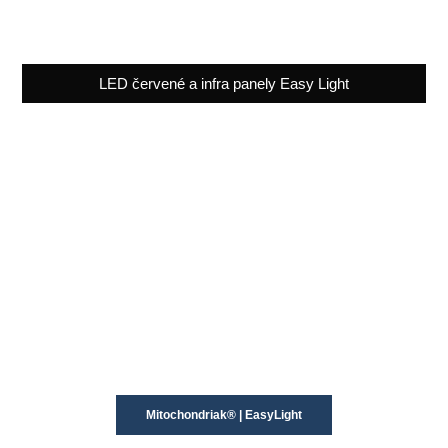
LED červené a infra panely Easy Light
Mitochondriak® | EasyLight