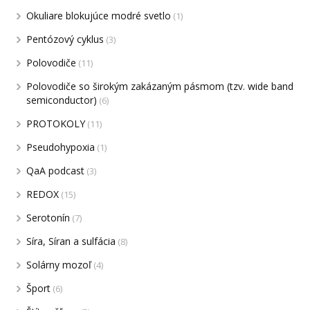
Okuliare blokujúce modré svetlo
(1)
Pentózový cyklus
(3)
Polovodiče
(11)
Polovodiče so širokým zakázaným pásmom (tzv. wide band
semiconductor)
(6)
PROTOKOLY
(11)
Pseudohypoxia
(1)
QaA podcast
(3)
REDOX
(15)
Serotonín
(7)
Síra, Síran a sulfácia
(8)
Solárny mozoľ
(4)
Šport
(6)