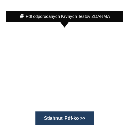
Pdf odporúčaných Krvných Testov ZDARMA
Stiahnuť Pdf-ko >>