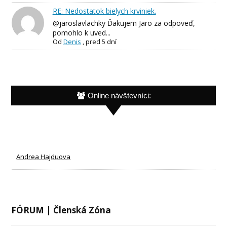
RE: Nedostatok bielych krviniek.
@jaroslavlachky Ďakujem Jaro za odpoveď,
pomohlo k uved...
Od
Denis
,
pred 5 dní
Online návštevníci:
Andrea Hajduova
FÓRUM | Členská Zóna