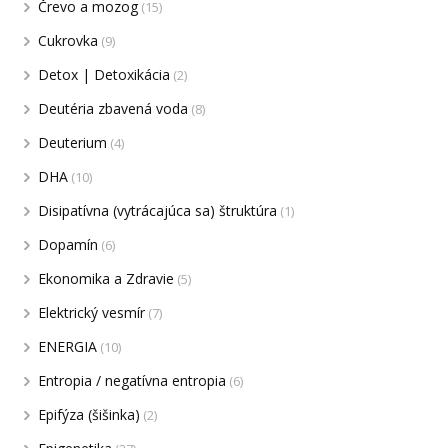
Črevo a mozog
(15)
Cukrovka
(9)
Detox | Detoxikácia
(2)
Deutéria zbavená voda
(8)
Deuterium
(4)
DHA
(10)
Disipatívna (vytrácajúca sa) štruktúra
(1)
Dopamín
(6)
Ekonomika a Zdravie
(5)
Elektrický vesmír
(7)
ENERGIA
(10)
Entropia / negatívna entropia
(6)
Epifýza (šišinka)
(2)