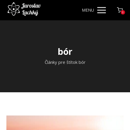
MENU
0
bór
Články pre štítok bór