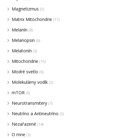
Magnetizmus
(5)
Matrix Mitochondrie
(11)
Melanín
(8)
Melanopsin
(6)
Melatonín
(3)
Mitochondrie
(15)
Modré svetlo
(6)
Molekulárny vodík
(2)
mTOR
(6)
Neurotransmitery
(7)
Neutríno a Antineutríno
(3)
Nezařazené
(14)
O mne
(3)