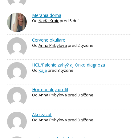
Merania doma
Od
Naďa Kraic
pred 5 dní
Cervene okuliare
Od
Anna Pribylova
pred 2 týždne
HCL/Palenie zahy? aj Onko diagnoza
Od
Kaja
pred 3 týždne
Hormonalny profil
Od
Anna Pribylova
pred 3 týždne
Ako zacat
Od
Anna Pribylova
pred 3 týždne