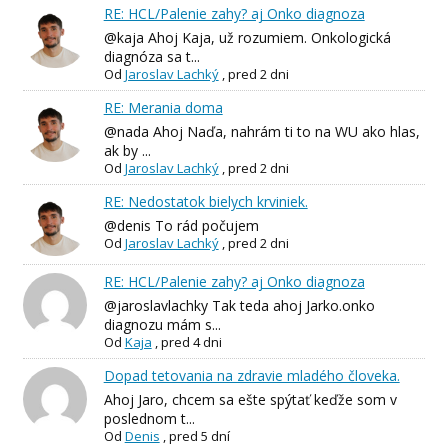
RE: HCL/Palenie zahy? aj Onko diagnoza
@kaja Ahoj Kaja, už rozumiem. Onkologická
diagnóza sa t...
Od
Jaroslav Lachký
,
pred 2 dni
RE: Merania doma
@nada Ahoj Naďa, nahrám ti to na WU ako hlas,
ak by ...
Od
Jaroslav Lachký
,
pred 2 dni
RE: Nedostatok bielych krviniek.
@denis To rád počujem
Od
Jaroslav Lachký
,
pred 2 dni
RE: HCL/Palenie zahy? aj Onko diagnoza
@jaroslavlachky Tak teda ahoj Jarko.onko
diagnozu mám s...
Od
Kaja
,
pred 4 dni
Dopad tetovania na zdravie mladého človeka.
Ahoj Jaro, chcem sa ešte spýtať keďže som v
poslednom t...
Od
Denis
,
pred 5 dní