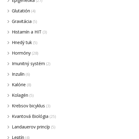
Epigenetika
(27)
Glutatión
(4)
Gravitácia
(5)
Histamín a HIT
(3)
Hnedý tuk
(5)
Hormóny
(28)
Imunitný systém
(2)
Inzulín
(6)
Kalórie
(8)
Kolagén
(5)
Krebsov bicyklus
(3)
Kvantová Biológia
(25)
Landauerov princíp
(5)
Leptín
(4)