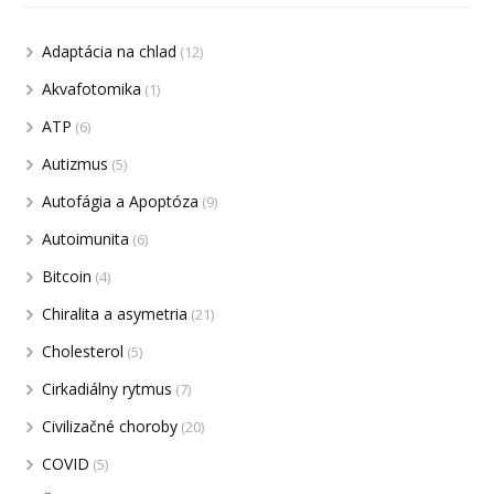
Adaptácia na chlad
(12)
Akvafotomika
(1)
ATP
(6)
Autizmus
(5)
Autofágia a Apoptóza
(9)
Autoimunita
(6)
Bitcoin
(4)
Chiralita a asymetria
(21)
Cholesterol
(5)
Cirkadiálny rytmus
(7)
Civilizačné choroby
(20)
COVID
(5)