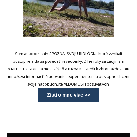
Som autorom kníh SPOZNAJ SVOJU BIOLÓGIU, ktoré vznikali
postupne a dá sa povedať nevedomky. Dlhé roky sa zaujímam
o MITOCHONDRIE a moja vášeň a túžba ma viedli k zhromažďovaniu
množstva informácií, študovaniu, experimentom a postupne chcem
svoje nadobudnuté VEDOMOSTI posúvať von.
Zisti o mne viac >>