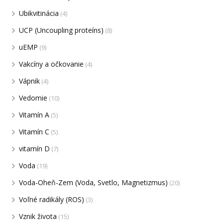
Ubikvitinácia
(4)
UCP (Uncoupling proteíns)
(8)
uEMP
(9)
Vakcíny a očkovanie
(4)
Vápnik
(4)
Vedomie
(10)
Vitamín A
(5)
Vitamín C
(5)
vitamín D
(7)
Voda
(19)
Voda-Oheň-Zem (Voda, Svetlo, Magnetizmus)
(20)
Voľné radikály (ROS)
(3)
Vznik života
(15)