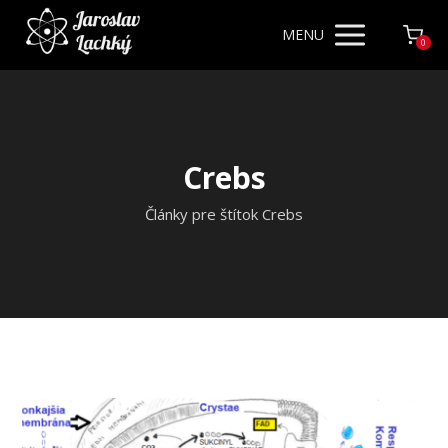
MENU
0
Crebs
Články pre štítok Crebs