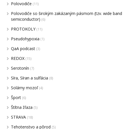
Polovodiče
(11)
Polovodiče so širokým zakázaným pásmom (tzv. wide band
semiconductor)
(6)
PROTOKOLY
(11)
Pseudohypoxia
(1)
QaA podcast
(3)
REDOX
(15)
Serotonín
(7)
Síra, Síran a sulfácia
(8)
Solárny mozoľ
(4)
Šport
(6)
Štítna žľaza
(5)
STRAVA
(18)
Tehotenstvo a pôrod
(5)