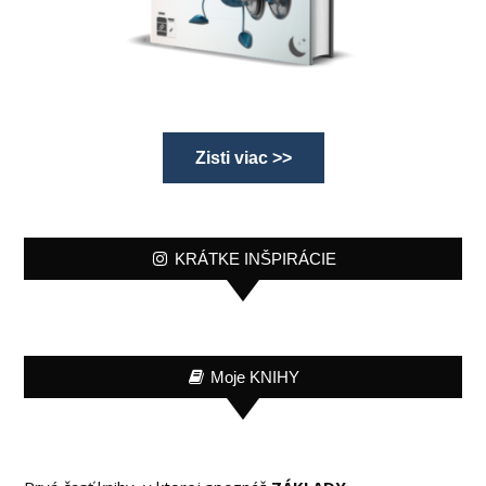
Zisti viac >>
KRÁTKE INŠPIRÁCIE
Moje KNIHY