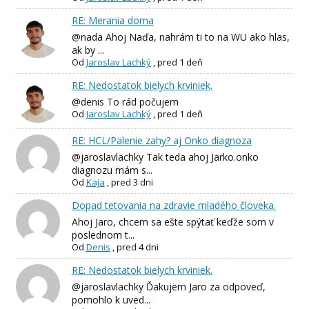
RE: Merania doma
@nada Ahoj Naďa, nahrám ti to na WU ako hlas,
ak by ...
Od
Jaroslav Lachký
,
pred 1 deň
RE: Nedostatok bielych krviniek.
@denis To rád počujem
Od
Jaroslav Lachký
,
pred 1 deň
RE: HCL/Palenie zahy? aj Onko diagnoza
@jaroslavlachky Tak teda ahoj Jarko.onko
diagnozu mám s...
Od
Kaja
,
pred 3 dni
Dopad tetovania na zdravie mladého človeka.
Ahoj Jaro, chcem sa ešte spýtať keďže som v
poslednom t...
Od
Denis
,
pred 4 dni
RE: Nedostatok bielych krviniek.
@jaroslavlachky Ďakujem Jaro za odpoveď,
pomohlo k uved...