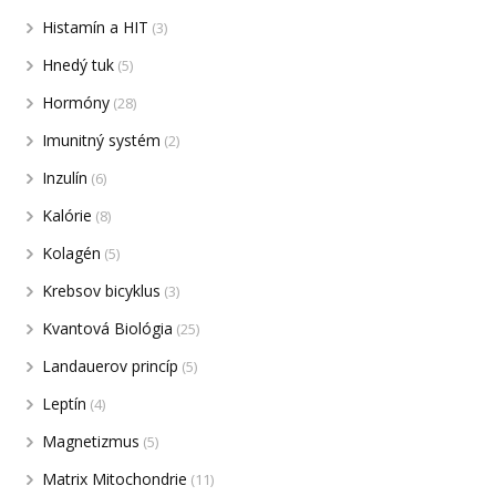
Histamín a HIT
(3)
Hnedý tuk
(5)
Hormóny
(28)
Imunitný systém
(2)
Inzulín
(6)
Kalórie
(8)
Kolagén
(5)
Krebsov bicyklus
(3)
Kvantová Biológia
(25)
Landauerov princíp
(5)
Leptín
(4)
Magnetizmus
(5)
Matrix Mitochondrie
(11)