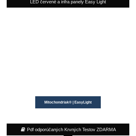
LED červené a infra panely Easy Light
Mitochondriak® | EasyLight
Pdf odporúčaných Krvných Testov ZDARMA