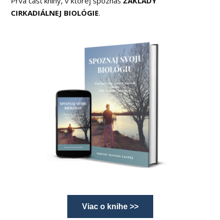
Prvá časť knihy, v ktorej spoznáš
ZÁKLADY
CIRKADIÁLNEJ BIOLÓGIE
.
Viac o knihe >>