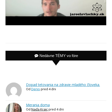
Nedávne TÉMY vo fóre
Dopad tetovania na zdravie mladého človeka.
Od
Denis
pred 4 dni
Merania doma
Od
Naďa Kraic
pred 4 dni