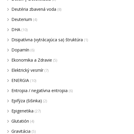
Deutéria zbavená voda
(8)
Deuterium
(4)
DHA
(10)
Disipatívna (vytrácajúca sa) štruktúra
(1)
Dopamín
(6)
Ekonomika a Zdravie
(5)
Elektrický vesmír
(7)
ENERGIA
(10)
Entropia / negatívna entropia
(6)
Epifýza (šišinka)
(2)
Epigenetika
(27)
Glutatión
(4)
Gravitácia
(5)