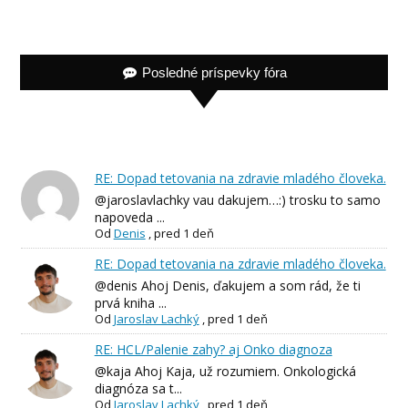
Posledné príspevky fóra
RE: Dopad tetovania na zdravie mladého človeka.
@jaroslavlachky vau dakujem…:) trosku to samo
napoveda ...
Od
Denis
,
pred 1 deň
RE: Dopad tetovania na zdravie mladého človeka.
@denis Ahoj Denis, ďakujem a som rád, že ti
prvá kniha ...
Od
Jaroslav Lachký
,
pred 1 deň
RE: HCL/Palenie zahy? aj Onko diagnoza
@kaja Ahoj Kaja, už rozumiem. Onkologická
diagnóza sa t...
Od
Jaroslav Lachký
,
pred 1 deň