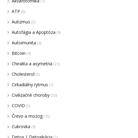
Akvafotomika
(1)
ATP
(6)
Autizmus
(5)
Autofágia a Apoptóza
(9)
Autoimunita
(6)
Bitcoin
(4)
Chiralita a asymetria
(21)
Cholesterol
(5)
Cirkadiálny rytmus
(7)
Civilizačné choroby
(20)
COVID
(5)
Črevo a mozog
(15)
Cukrovka
(9)
Detox | Detoxikácia
(2)