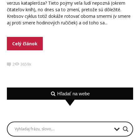
verzus katapleróza? Tieto pojmy veľa ľudí nepozná (okrem
čitateľov kníh), no dnes sa to zmení, pretože sú dôležité.
Krebsov cyklus totiž dokáže rotovať oboma smermi (v smere
aj proti smere hodinových ručičiek) a od toho sa...
Celý článok
2
3659x
Hľadať na webe