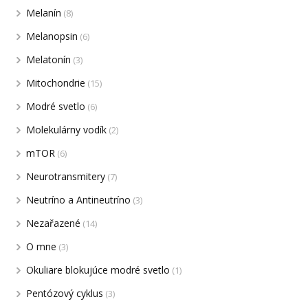
Melanín
(8)
Melanopsin
(6)
Melatonín
(3)
Mitochondrie
(15)
Modré svetlo
(6)
Molekulárny vodík
(2)
mTOR
(6)
Neurotransmitery
(7)
Neutríno a Antineutríno
(3)
Nezařazené
(14)
O mne
(3)
Okuliare blokujúce modré svetlo
(1)
Pentózový cyklus
(3)