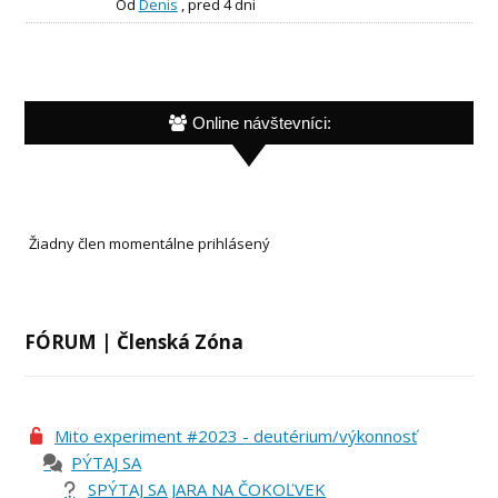
Od
Denis
,
pred 4 dni
Online návštevníci:
Žiadny člen momentálne prihlásený
FÓRUM | Členská Zóna
Mito experiment #2023 - deutérium/výkonnosť
PÝTAJ SA
SPÝTAJ SA JARA NA ČOKOĽVEK