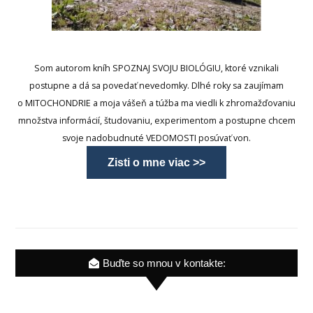
Som autorom kníh SPOZNAJ SVOJU BIOLÓGIU, ktoré vznikali
postupne a dá sa povedať nevedomky. Dlhé roky sa zaujímam
o MITOCHONDRIE a moja vášeň a túžba ma viedli k zhromažďovaniu
množstva informácií, študovaniu, experimentom a postupne chcem
svoje nadobudnuté VEDOMOSTI posúvať von.
Zisti o mne viac >>
Buďte so mnou v kontakte: