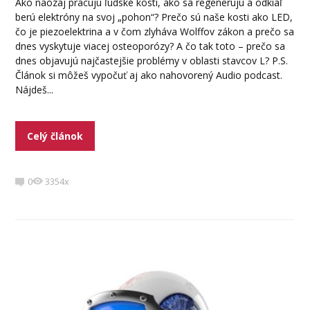
Ako naozaj pracujú ľudské kosti, ako sa regenerujú a odkiaľ
berú elektróny na svoj „pohon“? Prečo sú naše kosti ako LED,
čo je piezoelektrina a v čom zlyháva Wolffov zákon a prečo sa
dnes vyskytuje viacej osteoporózy? A čo tak toto – prečo sa
dnes objavujú najčastejšie problémy v oblasti stavcov L? P.S.
Článok si môžeš vypočuť aj ako nahovorený Audio podcast.
Nájdeš...
Celý článok
0
3354x