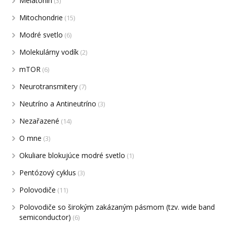
Melatonín
(3)
Mitochondrie
(15)
Modré svetlo
(6)
Molekulárny vodík
(2)
mTOR
(6)
Neurotransmitery
(7)
Neutríno a Antineutríno
(3)
Nezařazené
(14)
O mne
(3)
Okuliare blokujúce modré svetlo
(1)
Pentózový cyklus
(3)
Polovodiče
(11)
Polovodiče so širokým zakázaným pásmom (tzv. wide band
semiconductor)
(6)