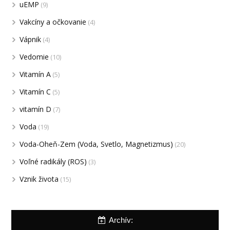
uEMP
(9)
Vakcíny a očkovanie
(4)
Vápnik
(4)
Vedomie
(10)
Vitamín A
(5)
Vitamín C
(5)
vitamín D
(7)
Voda
(19)
Voda-Oheň-Zem (Voda, Svetlo, Magnetizmus)
(20)
Voľné radikály (ROS)
(3)
Vznik života
(15)
Archív: