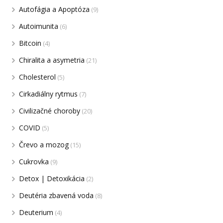
Autofágia a Apoptóza
(9)
Autoimunita
(6)
Bitcoin
(4)
Chiralita a asymetria
(21)
Cholesterol
(5)
Cirkadiálny rytmus
(7)
Civilizačné choroby
(20)
COVID
(5)
Črevo a mozog
(15)
Cukrovka
(9)
Detox | Detoxikácia
(2)
Deutéria zbavená voda
(8)
Deuterium
(4)