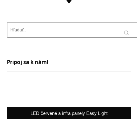
Pripoj sa k nám!
LED červené a infra panely Easy Light