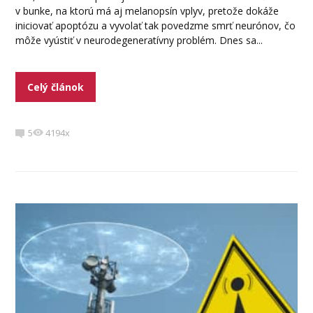
v bunke, na ktorú má aj melanopsín vplyv, pretože dokáže
iniciovať apoptózu a vyvolať tak povedzme smrť neurónov, čo
môže vyústiť v neurodegeneratívny problém. Dnes sa...
Celý článok
5
4194x