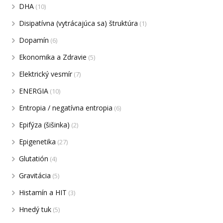
DHA
(10)
Disipatívna (vytrácajúca sa) štruktúra
(1)
Dopamín
(6)
Ekonomika a Zdravie
(5)
Elektrický vesmír
(7)
ENERGIA
(10)
Entropia / negatívna entropia
(6)
Epifýza (šišinka)
(2)
Epigenetika
(27)
Glutatión
(4)
Gravitácia
(5)
Histamín a HIT
(3)
Hnedý tuk
(5)