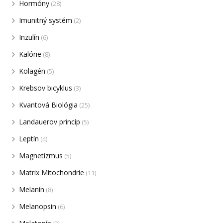
Hormóny
(28)
Imunitný systém
(2)
Inzulín
(6)
Kalórie
(8)
Kolagén
(5)
Krebsov bicyklus
(3)
Kvantová Biológia
(25)
Landauerov princíp
(5)
Leptín
(4)
Magnetizmus
(5)
Matrix Mitochondrie
(11)
Melanín
(8)
Melanopsin
(6)