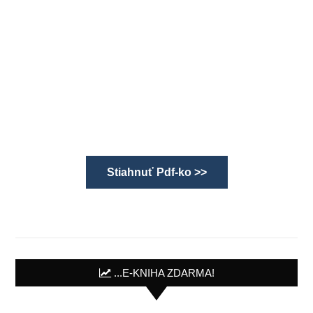
Stiahnuť Pdf-ko >>
...E-KNIHA ZDARMA!