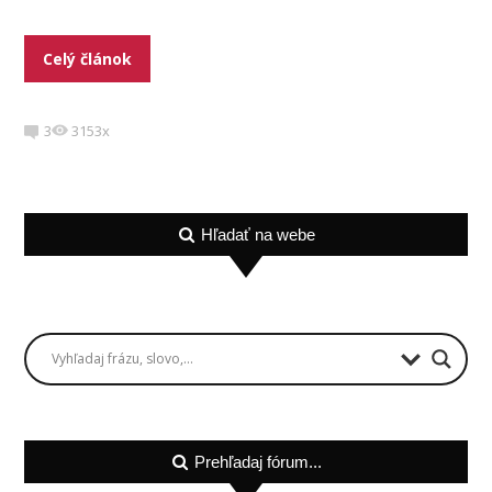
Celý článok
3
3153x
Hľadať na webe
Prehľadaj fórum...