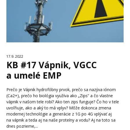
17.9. 2022
KB #17 Vápnik, VGCC
a umelé EMP
Prečo je Vápnik hydrofóbny prvok, prečo sa nazýva iónom
(Ca2+), prečo ho biológia využíva ako „Zips“ a čo vlastne
vápnik v našom tele robí? Ako ten zips funguje? Čo ho v tele
uvoľňuje, ako a aký to má vplyv? Môže dokonca zmena
modernej technológie a generácie z 1G po 4G vplývať aj
na vápnik a teda aj na naše proteíny a vodu? Aj na toto sa
dnes pozrieme,...