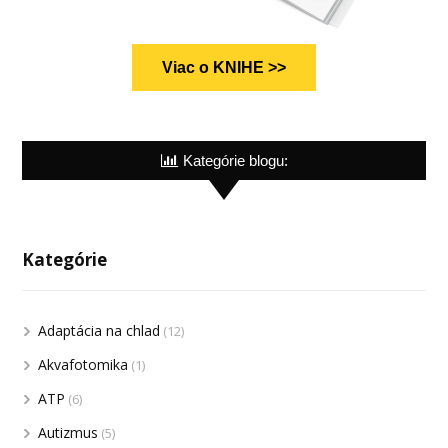
Viac o KNIHE >>
Kategórie blogu:
Kategórie
Adaptácia na chlad
(12)
Akvafotomika
(1)
ATP
(6)
Autizmus
(5)