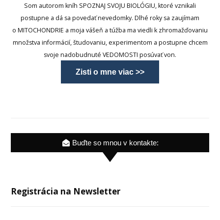
Som autorom kníh SPOZNAJ SVOJU BIOLÓGIU, ktoré vznikali
postupne a dá sa povedať nevedomky. Dlhé roky sa zaujímam
o MITOCHONDRIE a moja vášeň a túžba ma viedli k zhromažďovaniu
množstva informácií, študovaniu, experimentom a postupne chcem
svoje nadobudnuté VEDOMOSTI posúvať von.
Zisti o mne viac >>
Buďte so mnou v kontakte:
Registrácia na Newsletter