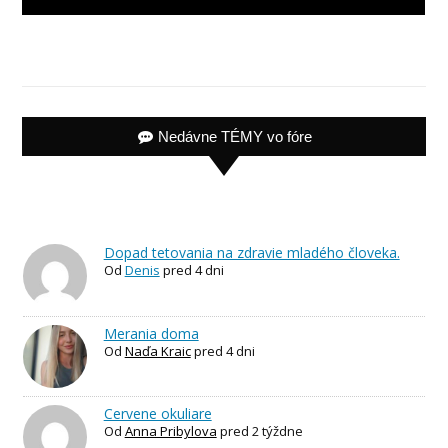
Nedávne TÉMY vo fóre
Dopad tetovania na zdravie mladého človeka.
Od
Denis
pred 4 dni
Merania doma
Od
Naďa Kraic
pred 4 dni
Cervene okuliare
Od
Anna Pribylova
pred 2 týždne