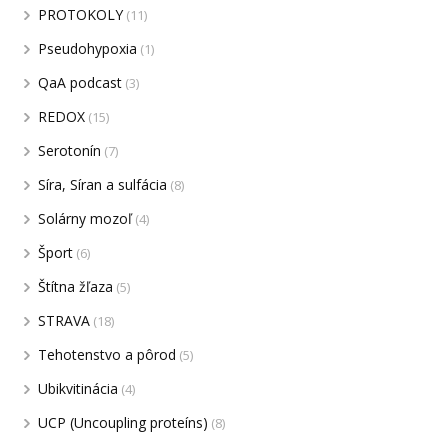
PROTOKOLY
(11)
Pseudohypoxia
(1)
QaA podcast
(3)
REDOX
(15)
Serotonín
(7)
Síra, Síran a sulfácia
(8)
Solárny mozoľ
(4)
Šport
(6)
Štítna žľaza
(5)
STRAVA
(18)
Tehotenstvo a pôrod
(5)
Ubikvitinácia
(4)
UCP (Uncoupling proteíns)
(8)