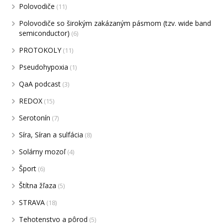
Polovodiče
(11)
Polovodiče so širokým zakázaným pásmom (tzv. wide band
semiconductor)
(6)
PROTOKOLY
(11)
Pseudohypoxia
(1)
QaA podcast
(3)
REDOX
(15)
Serotonín
(7)
Síra, Síran a sulfácia
(8)
Solárny mozoľ
(4)
Šport
(6)
Štítna žľaza
(5)
STRAVA
(18)
Tehotenstvo a pôrod
(5)