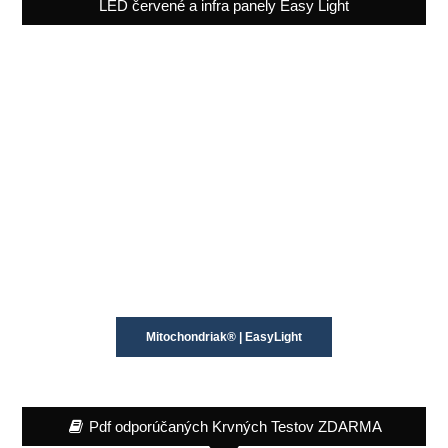
LED červené a infra panely Easy Light
Mitochondriak® | EasyLight
Pdf odporúčaných Krvných Testov ZDARMA