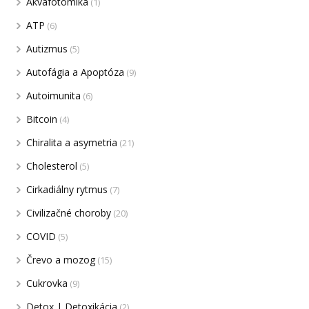
Akvafotomika
(1)
ATP
(6)
Autizmus
(5)
Autofágia a Apoptóza
(9)
Autoimunita
(6)
Bitcoin
(4)
Chiralita a asymetria
(21)
Cholesterol
(5)
Cirkadiálny rytmus
(7)
Civilizačné choroby
(20)
COVID
(5)
Črevo a mozog
(15)
Cukrovka
(9)
Detox | Detoxikácia
(2)