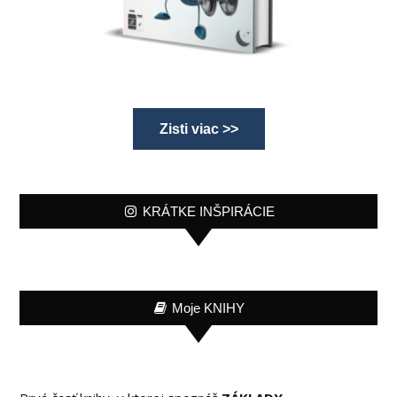
Zisti viac >>
KRÁTKE INŠPIRÁCIE
Moje KNIHY