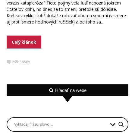
verzus katapleróza? Tieto pojmy veľa ľudí nepozná (okrem
čitateľov kníh), no dnes sa to zmení, pretože sú dôležité.
Krebsov cyklus totiž dokáže rotovať oboma smermi (v smere
aj proti smere hodinových ručičiek) a od toho sa...
Celý článok
2
3656x
Hľadať na webe