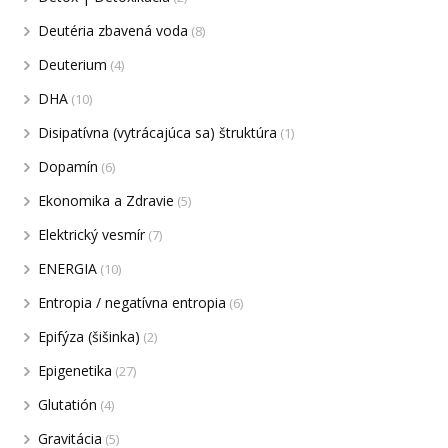
Deutéria zbavená voda
(8)
Deuterium
(4)
DHA
(10)
Disipatívna (vytrácajúca sa) štruktúra
(1)
Dopamín
(6)
Ekonomika a Zdravie
(5)
Elektrický vesmír
(7)
ENERGIA
(10)
Entropia / negatívna entropia
(6)
Epifýza (šišinka)
(2)
Epigenetika
(27)
Glutatión
(4)
Gravitácia
(5)