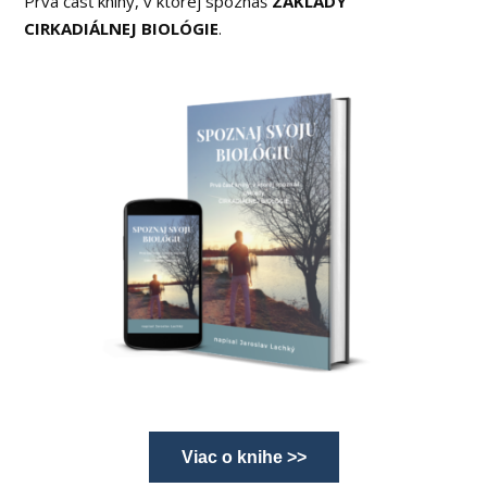
Prvá časť knihy, v ktorej spoznáš
ZÁKLADY
CIRKADIÁLNEJ BIOLÓGIE
.
Viac o knihe >>