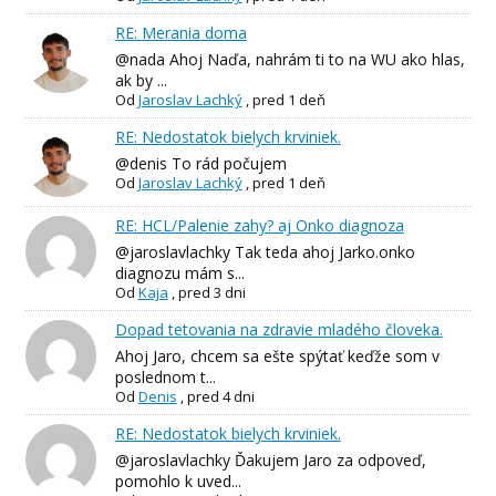
RE: Merania doma
@nada Ahoj Naďa, nahrám ti to na WU ako hlas,
ak by ...
Od
Jaroslav Lachký
,
pred 1 deň
RE: Nedostatok bielych krviniek.
@denis To rád počujem
Od
Jaroslav Lachký
,
pred 1 deň
RE: HCL/Palenie zahy? aj Onko diagnoza
@jaroslavlachky Tak teda ahoj Jarko.onko
diagnozu mám s...
Od
Kaja
,
pred 3 dni
Dopad tetovania na zdravie mladého človeka.
Ahoj Jaro, chcem sa ešte spýtať keďže som v
poslednom t...
Od
Denis
,
pred 4 dni
RE: Nedostatok bielych krviniek.
@jaroslavlachky Ďakujem Jaro za odpoveď,
pomohlo k uved...