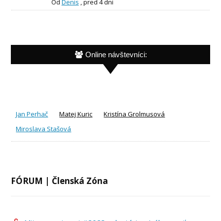
Od
Denis
,
pred 4 dni
Online návštevníci:
Jan Perhač
Matej Kuric
Kristína Grolmusová
Miroslava Stašová
FÓRUM | Členská Zóna