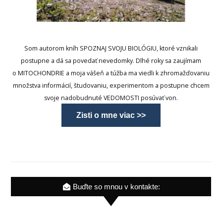
Som autorom kníh SPOZNAJ SVOJU BIOLÓGIU, ktoré vznikali
postupne a dá sa povedať nevedomky. Dlhé roky sa zaujímam
o MITOCHONDRIE a moja vášeň a túžba ma viedli k zhromažďovaniu
množstva informácií, študovaniu, experimentom a postupne chcem
svoje nadobudnuté VEDOMOSTI posúvať von.
Zisti o mne viac >>
Buďte so mnou v kontakte: