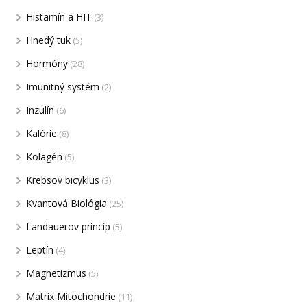
Histamín a HIT
(3)
Hnedý tuk
(5)
Hormóny
(28)
Imunitný systém
(2)
Inzulín
(6)
Kalórie
(8)
Kolagén
(5)
Krebsov bicyklus
(3)
Kvantová Biológia
(25)
Landauerov princíp
(5)
Leptín
(4)
Magnetizmus
(5)
Matrix Mitochondrie
(11)