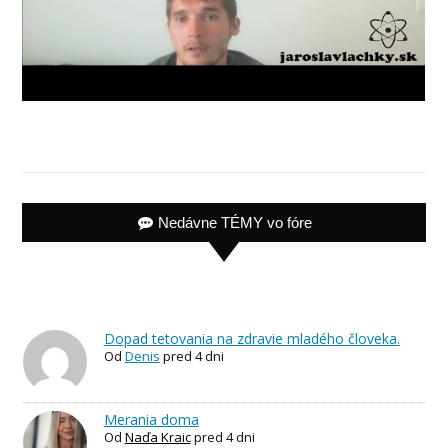
Nedávne TÉMY vo fóre
Dopad tetovania na zdravie mladého človeka.
Od
Denis
pred 4 dni
Merania doma
Od
Naďa Kraic
pred 4 dni