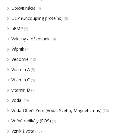
Ubikvitinácia
(4)
UCP (Uncoupling proteíns)
(8)
uEMP
(9)
Vakcíny a očkovanie
(4)
Vápnik
(4)
Vedomie
(10)
Vitamín A
(5)
Vitamín C
(5)
vitamín D
(7)
Voda
(19)
Voda-Oheň-Zem (Voda, Svetlo, Magnetizmus)
(20)
Voľné radikály (ROS)
(3)
Vznik života
(15)