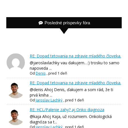
Posledné príspevky fóra
RE: Dopad tetovania na zdravie mladého človeka.
@jaroslavlachky vau dakujem…:) trosku to samo
napoveda ...
Od
Denis
,
pred 1 deň
RE: Dopad tetovania na zdravie mladého človeka.
@denis Ahoj Denis, ďakujem a som rád, že ti
prvá kniha ...
Od
Jaroslav Lachký
,
pred 1 deň
RE: HCL/Palenie zahy? aj Onko diagnoza
@kaja Ahoj Kaja, už rozumiem. Onkologická
diagnóza sa t...
Od
Jaroslav Lachký
,
pred 1 deň