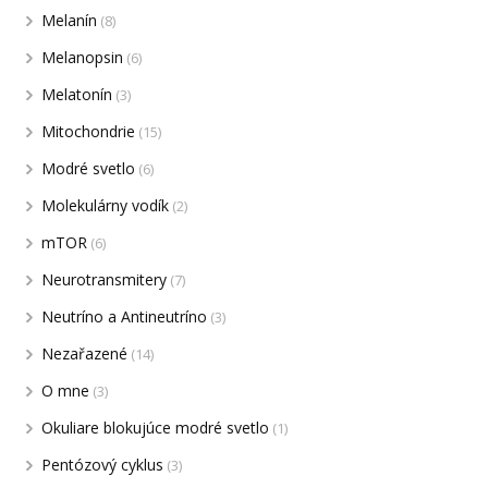
Melanín
(8)
Melanopsin
(6)
Melatonín
(3)
Mitochondrie
(15)
Modré svetlo
(6)
Molekulárny vodík
(2)
mTOR
(6)
Neurotransmitery
(7)
Neutríno a Antineutríno
(3)
Nezařazené
(14)
O mne
(3)
Okuliare blokujúce modré svetlo
(1)
Pentózový cyklus
(3)