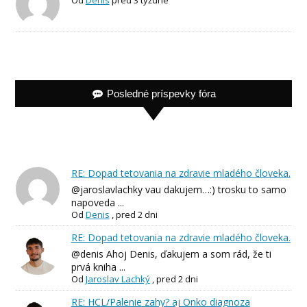
Od
Denis
pred 3 týždne
Posledné príspevky fóra
RE: Dopad tetovania na zdravie mladého človeka.
@jaroslavlachky vau dakujem…:) trosku to samo
napoveda ...
Od
Denis
,
pred 2 dni
RE: Dopad tetovania na zdravie mladého človeka.
@denis Ahoj Denis, ďakujem a som rád, že ti
prvá kniha ...
Od
Jaroslav Lachký
,
pred 2 dni
RE: HCL/Palenie zahy? aj Onko diagnoza