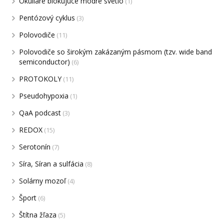
Okuliare blokujúce modré svetlo
(1)
Pentózový cyklus
(3)
Polovodiče
(11)
Polovodiče so širokým zakázaným pásmom (tzv. wide band
semiconductor)
(6)
PROTOKOLY
(11)
Pseudohypoxia
(1)
QaA podcast
(3)
REDOX
(15)
Serotonín
(7)
Síra, Síran a sulfácia
(8)
Solárny mozoľ
(4)
Šport
(6)
Štítna žľaza
(5)