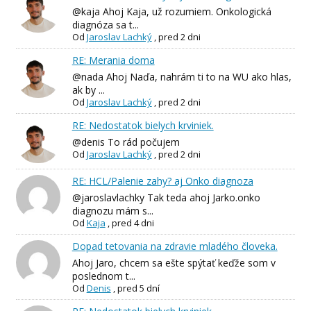
@kaja Ahoj Kaja, už rozumiem. Onkologická
diagnóza sa t...
Od
Jaroslav Lachký
,
pred 2 dni
RE: Merania doma
@nada Ahoj Naďa, nahrám ti to na WU ako hlas,
ak by ...
Od
Jaroslav Lachký
,
pred 2 dni
RE: Nedostatok bielych krviniek.
@denis To rád počujem
Od
Jaroslav Lachký
,
pred 2 dni
RE: HCL/Palenie zahy? aj Onko diagnoza
@jaroslavlachky Tak teda ahoj Jarko.onko
diagnozu mám s...
Od
Kaja
,
pred 4 dni
Dopad tetovania na zdravie mladého človeka.
Ahoj Jaro, chcem sa ešte spýtať keďže som v
poslednom t...
Od
Denis
,
pred 5 dní