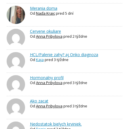
Merania doma
Od
Naďa Kraic
pred 5 dní
Cervene okuliare
Od
Anna Pribylova
pred 2 týždne
HCL/Palenie zahy? aj Onko diagnoza
Od
Kaja
pred 3 týždne
Hormonalny profil
Od
Anna Pribylova
pred 3 týždne
Ako zacat
Od
Anna Pribylova
pred 3 týždne
Nedostatok bielych krviniek.