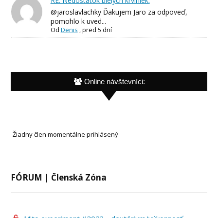
RE: Nedostatok bielych krviniek.
@jaroslavlachky Ďakujem Jaro za odpoveď,
pomohlo k uved...
Od
Denis
,
pred 5 dní
Online návštevníci:
Žiadny člen momentálne prihlásený
FÓRUM | Členská Zóna