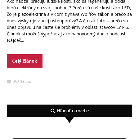
Ako naozaj pracujú ľudské kosti, ako sa regenerujú a odkiaľ
berú elektróny na svoj „pohon“? Prečo sú naše kosti ako LED,
čo je piezoelektrina a v čom zlyháva Wolffov zákon a prečo sa
dnes vyskytuje viacej osteoporózy? A čo tak toto – prečo sa
dnes objavujú najčastejšie problémy v oblasti stavcov L? P.S.
Článok si môžeš vypočuť aj ako nahovorený Audio podcast.
Nájdeš...
Celý článok
0
3355x
Hľadať na webe