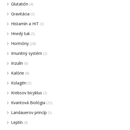
Glutatión
(4)
Gravitácia
(5)
Histamín a HIT
(3)
Hnedý tuk
(5)
Hormóny
(28)
Imunitný systém
(2)
Inzulín
(6)
Kalórie
(8)
Kolagén
(5)
Krebsov bicyklus
(3)
Kvantová Biológia
(25)
Landauerov princíp
(5)
Leptín
(4)