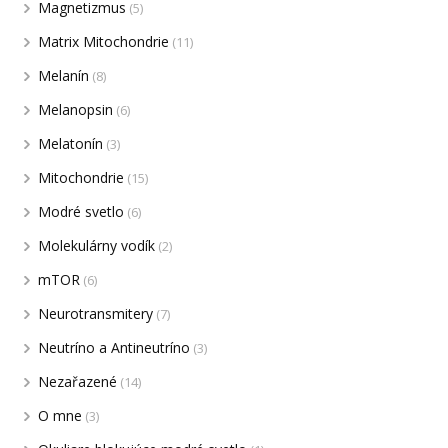
Magnetizmus
(5)
Matrix Mitochondrie
(11)
Melanín
(8)
Melanopsin
(6)
Melatonín
(3)
Mitochondrie
(15)
Modré svetlo
(6)
Molekulárny vodík
(2)
mTOR
(6)
Neurotransmitery
(7)
Neutríno a Antineutríno
(3)
Nezařazené
(14)
O mne
(3)