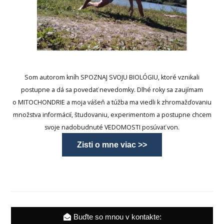
Som autorom kníh SPOZNAJ SVOJU BIOLÓGIU, ktoré vznikali
postupne a dá sa povedať nevedomky. Dlhé roky sa zaujímam
o MITOCHONDRIE a moja vášeň a túžba ma viedli k zhromažďovaniu
množstva informácií, študovaniu, experimentom a postupne chcem
svoje nadobudnuté VEDOMOSTI posúvať von.
Zisti o mne viac >>
Buďte so mnou v kontakte: