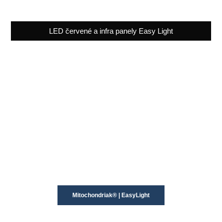
LED červené a infra panely Easy Light
Mitochondriak® | EasyLight