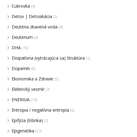
Cukrovka
(9)
Detox | Detoxikácia
(2)
Deutéria zbavená voda
(8)
Deuterium
(4)
DHA
(10)
Disipatívna (vytrácajúca sa) štruktúra
(1)
Dopamín
(6)
Ekonomika a Zdravie
(5)
Elektrický vesmír
(7)
ENERGIA
(10)
Entropia / negatívna entropia
(6)
Epifýza (šišinka)
(2)
Epigenetika
(27)