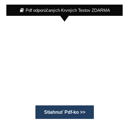
Pdf odporúčaných Krvných Testov ZDARMA
Stiahnuť Pdf-ko >>