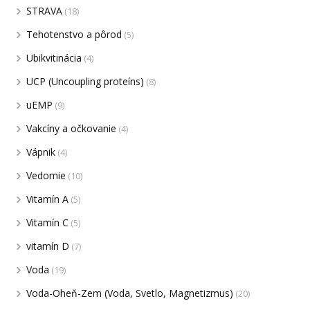
STRAVA
(18)
Tehotenstvo a pôrod
(5)
Ubikvitinácia
(4)
UCP (Uncoupling proteíns)
(8)
uEMP
(9)
Vakcíny a očkovanie
(4)
Vápnik
(4)
Vedomie
(10)
Vitamín A
(5)
Vitamín C
(5)
vitamín D
(7)
Voda
(19)
Voda-Oheň-Zem (Voda, Svetlo, Magnetizmus)
(20)