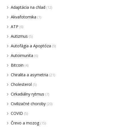
Adaptácia na chlad
(12)
Akvafotomika
(1)
ATP
(6)
Autizmus
(5)
Autofágia a Apoptóza
(9)
Autoimunita
(6)
Bitcoin
(4)
Chiralita a asymetria
(21)
Cholesterol
(5)
Cirkadiálny rytmus
(7)
Civilizačné choroby
(20)
COVID
(5)
Črevo a mozog
(15)