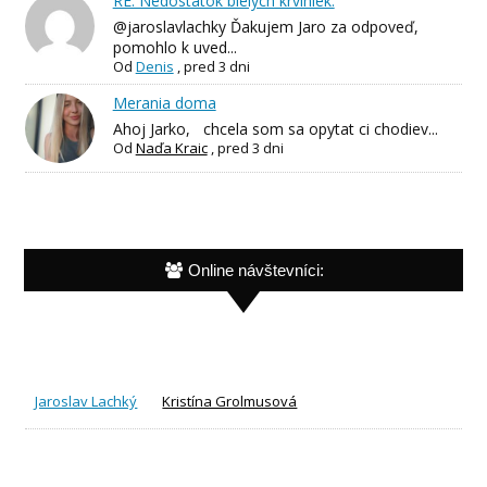
RE: Nedostatok bielych krviniek.
@jaroslavlachky Ďakujem Jaro za odpoveď,
pomohlo k uved...
Od
Denis
,
pred 3 dni
Merania doma
Ahoj Jarko, chcela som sa opytat ci chodiev...
Od
Naďa Kraic
,
pred 3 dni
Online návštevníci:
Jaroslav Lachký
Kristína Grolmusová