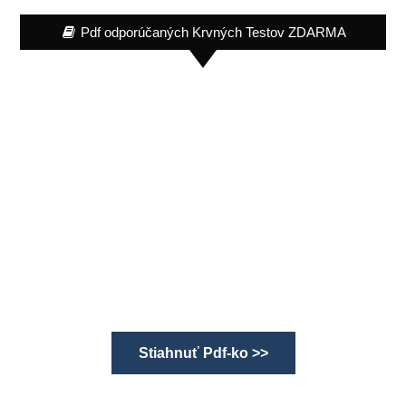
Pdf odporúčaných Krvných Testov ZDARMA
Stiahnuť Pdf-ko >>