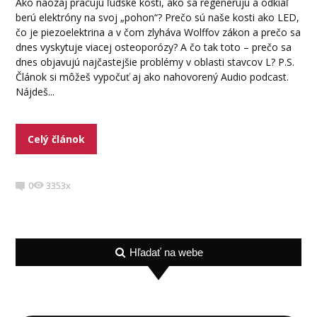
Ako naozaj pracujú ľudské kosti, ako sa regenerujú a odkiaľ
berú elektróny na svoj „pohon“? Prečo sú naše kosti ako LED,
čo je piezoelektrina a v čom zlyháva Wolffov zákon a prečo sa
dnes vyskytuje viacej osteoporózy? A čo tak toto – prečo sa
dnes objavujú najčastejšie problémy v oblasti stavcov L? P.S.
Článok si môžeš vypočuť aj ako nahovorený Audio podcast.
Nájdeš...
Celý článok
0
3353x
Hľadať na webe