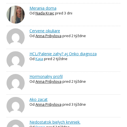
Merania doma
Od
Naďa Kraic
pred 3 dni
Cervene okuliare
Od
Anna Pribylova
pred 2 týždne
HCL/Palenie zahy? aj Onko diagnoza
Od
Kaja
pred 2 týždne
Hormonalny profil
Od
Anna Pribylova
pred 2 týždne
Ako zacat
Od
Anna Pribylova
pred 3 týždne
Nedostatok bielych krviniek.