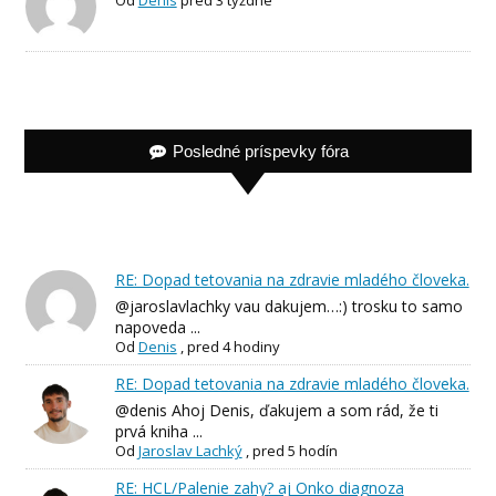
Od
Denis
pred 3 týždne
Posledné príspevky fóra
RE: Dopad tetovania na zdravie mladého človeka.
@jaroslavlachky vau dakujem…:) trosku to samo
napoveda ...
Od
Denis
,
pred 4 hodiny
RE: Dopad tetovania na zdravie mladého človeka.
@denis Ahoj Denis, ďakujem a som rád, že ti
prvá kniha ...
Od
Jaroslav Lachký
,
pred 5 hodín
RE: HCL/Palenie zahy? aj Onko diagnoza