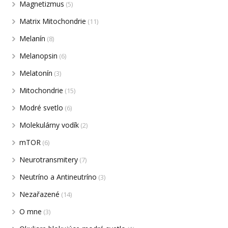
Magnetizmus
(5)
Matrix Mitochondrie
(11)
Melanín
(8)
Melanopsin
(6)
Melatonín
(3)
Mitochondrie
(15)
Modré svetlo
(6)
Molekulárny vodík
(2)
mTOR
(6)
Neurotransmitery
(7)
Neutríno a Antineutríno
(3)
Nezařazené
(14)
O mne
(3)