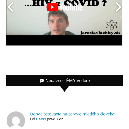
Nedávne TÉMY vo fóre
Dopad tetovania na zdravie mladého človeka.
Od
Denis
pred 3 dni