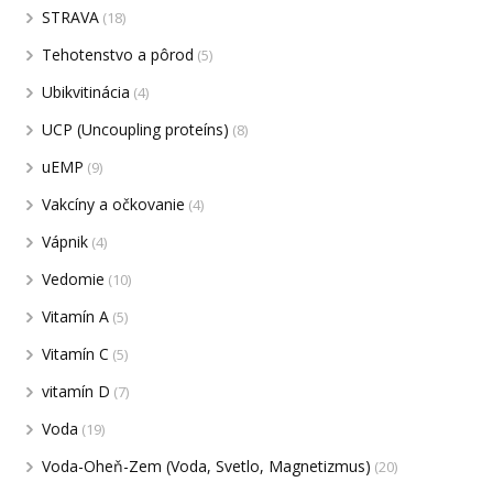
STRAVA
(18)
Tehotenstvo a pôrod
(5)
Ubikvitinácia
(4)
UCP (Uncoupling proteíns)
(8)
uEMP
(9)
Vakcíny a očkovanie
(4)
Vápnik
(4)
Vedomie
(10)
Vitamín A
(5)
Vitamín C
(5)
vitamín D
(7)
Voda
(19)
Voda-Oheň-Zem (Voda, Svetlo, Magnetizmus)
(20)