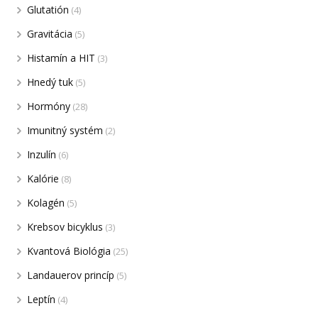
Glutatión
(4)
Gravitácia
(5)
Histamín a HIT
(3)
Hnedý tuk
(5)
Hormóny
(28)
Imunitný systém
(2)
Inzulín
(6)
Kalórie
(8)
Kolagén
(5)
Krebsov bicyklus
(3)
Kvantová Biológia
(25)
Landauerov princíp
(5)
Leptín
(4)