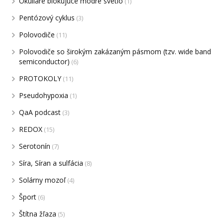
Okuliare blokujúce modré svetlo
(1)
Pentózový cyklus
(3)
Polovodiče
(11)
Polovodiče so širokým zakázaným pásmom (tzv. wide band
semiconductor)
(6)
PROTOKOLY
(11)
Pseudohypoxia
(1)
QaA podcast
(3)
REDOX
(15)
Serotonín
(7)
Síra, Síran a sulfácia
(8)
Solárny mozoľ
(4)
Šport
(6)
Štítna žľaza
(5)