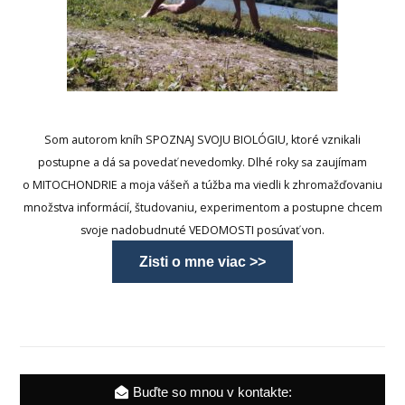
Som autorom kníh SPOZNAJ SVOJU BIOLÓGIU, ktoré vznikali
postupne a dá sa povedať nevedomky. Dlhé roky sa zaujímam
o MITOCHONDRIE a moja vášeň a túžba ma viedli k zhromažďovaniu
množstva informácií, študovaniu, experimentom a postupne chcem
svoje nadobudnuté VEDOMOSTI posúvať von.
Zisti o mne viac >>
Buďte so mnou v kontakte: