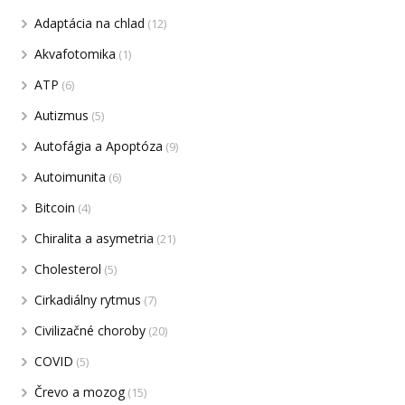
Adaptácia na chlad
(12)
Akvafotomika
(1)
ATP
(6)
Autizmus
(5)
Autofágia a Apoptóza
(9)
Autoimunita
(6)
Bitcoin
(4)
Chiralita a asymetria
(21)
Cholesterol
(5)
Cirkadiálny rytmus
(7)
Civilizačné choroby
(20)
COVID
(5)
Črevo a mozog
(15)