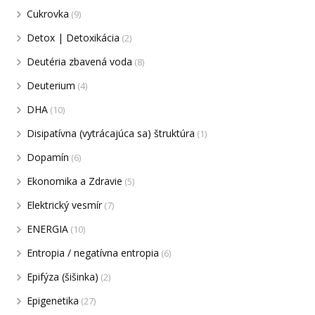
Cukrovka
(9)
Detox | Detoxikácia
(2)
Deutéria zbavená voda
(8)
Deuterium
(4)
DHA
(10)
Disipatívna (vytrácajúca sa) štruktúra
(1)
Dopamín
(6)
Ekonomika a Zdravie
(5)
Elektrický vesmír
(7)
ENERGIA
(10)
Entropia / negatívna entropia
(6)
Epifýza (šišinka)
(2)
Epigenetika
(27)