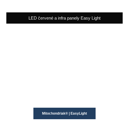
LED červené a infra panely Easy Light
Mitochondriak® | EasyLight