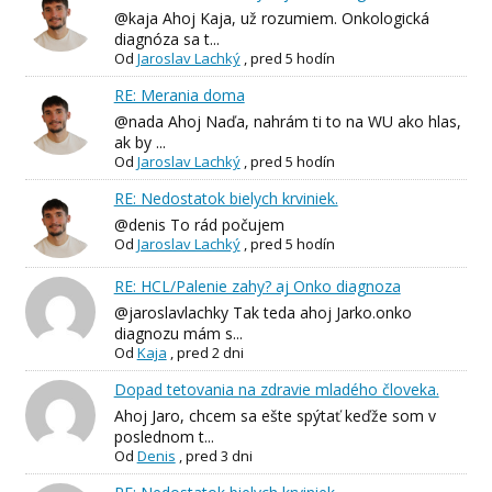
@kaja Ahoj Kaja, už rozumiem. Onkologická
diagnóza sa t...
Od
Jaroslav Lachký
,
pred 5 hodín
RE: Merania doma
@nada Ahoj Naďa, nahrám ti to na WU ako hlas,
ak by ...
Od
Jaroslav Lachký
,
pred 5 hodín
RE: Nedostatok bielych krviniek.
@denis To rád počujem
Od
Jaroslav Lachký
,
pred 5 hodín
RE: HCL/Palenie zahy? aj Onko diagnoza
@jaroslavlachky Tak teda ahoj Jarko.onko
diagnozu mám s...
Od
Kaja
,
pred 2 dni
Dopad tetovania na zdravie mladého človeka.
Ahoj Jaro, chcem sa ešte spýtať keďže som v
poslednom t...
Od
Denis
,
pred 3 dni