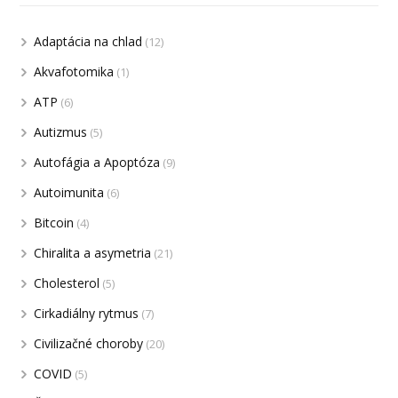
Adaptácia na chlad
(12)
Akvafotomika
(1)
ATP
(6)
Autizmus
(5)
Autofágia a Apoptóza
(9)
Autoimunita
(6)
Bitcoin
(4)
Chiralita a asymetria
(21)
Cholesterol
(5)
Cirkadiálny rytmus
(7)
Civilizačné choroby
(20)
COVID
(5)