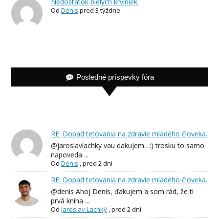
Nedostatok bielych krviniek.
Od
Denis
pred 3 týždne
Posledné príspevky fóra
RE: Dopad tetovania na zdravie mladého človeka.
@jaroslavlachky vau dakujem…:) trosku to samo
napoveda ...
Od
Denis
,
pred 2 dni
RE: Dopad tetovania na zdravie mladého človeka.
@denis Ahoj Denis, ďakujem a som rád, že ti
prvá kniha ...
Od
Jaroslav Lachký
,
pred 2 dni