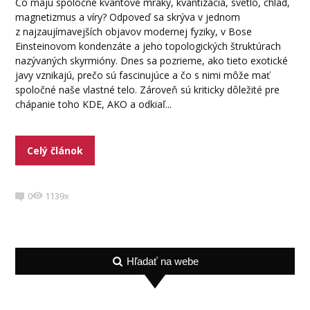
Čo majú spoločné kvantové mraky, kvantizácia, svetlo, chlad,
magnetizmus a víry? Odpoveď sa skrýva v jednom
z najzaujímavejších objavov modernej fyziky, v Bose
Einsteinovom kondenzáte a jeho topologických štruktúrach
nazývaných skyrmióny. Dnes sa pozrieme, ako tieto exotické
javy vznikajú, prečo sú fascinujúce a čo s nimi môže mať
spoločné naše vlastné telo. Zároveň sú kriticky dôležité pre
chápanie toho KDE, AKO a odkiaľ...
Celý článok
0
1139x
Hľadať na webe