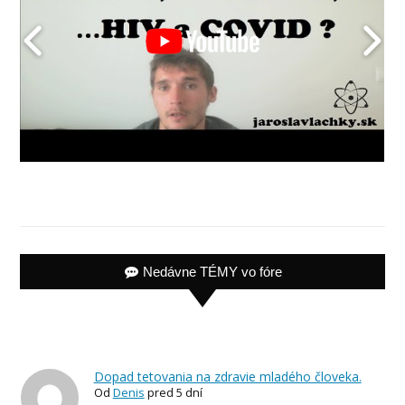
Nedávne TÉMY vo fóre
Dopad tetovania na zdravie mladého človeka.
Od
Denis
pred 5 dní