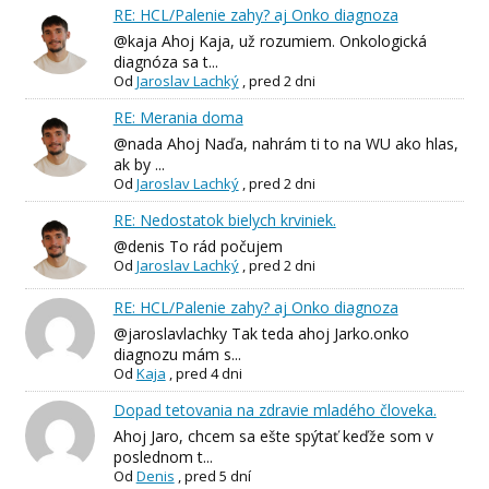
RE: HCL/Palenie zahy? aj Onko diagnoza
@kaja Ahoj Kaja, už rozumiem. Onkologická
diagnóza sa t...
Od
Jaroslav Lachký
,
pred 2 dni
RE: Merania doma
@nada Ahoj Naďa, nahrám ti to na WU ako hlas,
ak by ...
Od
Jaroslav Lachký
,
pred 2 dni
RE: Nedostatok bielych krviniek.
@denis To rád počujem
Od
Jaroslav Lachký
,
pred 2 dni
RE: HCL/Palenie zahy? aj Onko diagnoza
@jaroslavlachky Tak teda ahoj Jarko.onko
diagnozu mám s...
Od
Kaja
,
pred 4 dni
Dopad tetovania na zdravie mladého človeka.
Ahoj Jaro, chcem sa ešte spýtať keďže som v
poslednom t...
Od
Denis
,
pred 5 dní