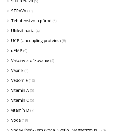
Štítna žľaza
(5)
STRAVA
(18)
Tehotenstvo a pôrod
(5)
Ubikvitinácia
(4)
UCP (Uncoupling proteíns)
(8)
uEMP
(9)
Vakcíny a očkovanie
(4)
Vápnik
(4)
Vedomie
(10)
Vitamín A
(5)
Vitamín C
(5)
vitamín D
(7)
Voda
(19)
Voda-Oheň-Zem (Voda, Svetlo, Magnetizmus)
(20)