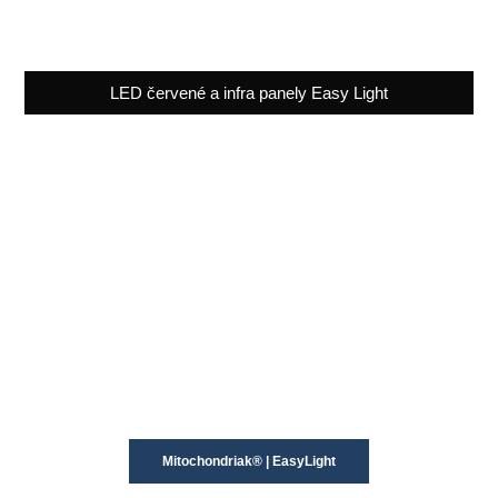
LED červené a infra panely Easy Light
Mitochondriak® | EasyLight