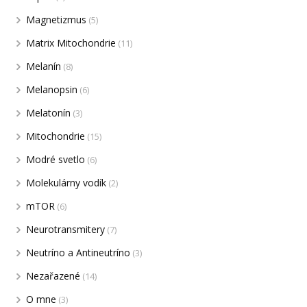
Magnetizmus
(5)
Matrix Mitochondrie
(11)
Melanín
(8)
Melanopsin
(6)
Melatonín
(3)
Mitochondrie
(15)
Modré svetlo
(6)
Molekulárny vodík
(2)
mTOR
(6)
Neurotransmitery
(7)
Neutríno a Antineutríno
(3)
Nezařazené
(14)
O mne
(3)