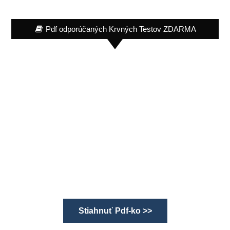
Pdf odporúčaných Krvných Testov ZDARMA
Stiahnuť Pdf-ko >>