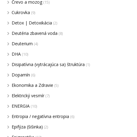
Črevo a mozog
(15)
Cukrovka
(9)
Detox | Detoxikácia
(2)
Deutéria zbavená voda
(8)
Deuterium
(4)
DHA
(10)
Disipatívna (vytrácajúca sa) štruktúra
(1)
Dopamín
(6)
Ekonomika a Zdravie
(5)
Elektrický vesmír
(7)
ENERGIA
(10)
Entropia / negatívna entropia
(6)
Epifýza (šišinka)
(2)