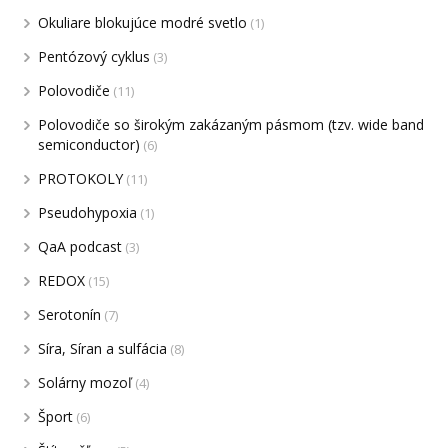
Okuliare blokujúce modré svetlo
(1)
Pentózový cyklus
(3)
Polovodiče
(11)
Polovodiče so širokým zakázaným pásmom (tzv. wide band
semiconductor)
(6)
PROTOKOLY
(11)
Pseudohypoxia
(1)
QaA podcast
(3)
REDOX
(15)
Serotonín
(7)
Síra, Síran a sulfácia
(8)
Solárny mozoľ
(4)
Šport
(6)