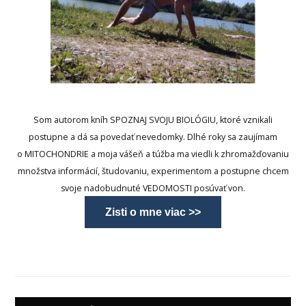
Som autorom kníh SPOZNAJ SVOJU BIOLÓGIU, ktoré vznikali
postupne a dá sa povedať nevedomky. Dlhé roky sa zaujímam
o MITOCHONDRIE a moja vášeň a túžba ma viedli k zhromažďovaniu
množstva informácií, študovaniu, experimentom a postupne chcem
svoje nadobudnuté VEDOMOSTI posúvať von.
Zisti o mne viac >>