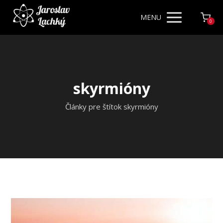
MENU
0
skyrmióny
Články pre štítok skyrmióny