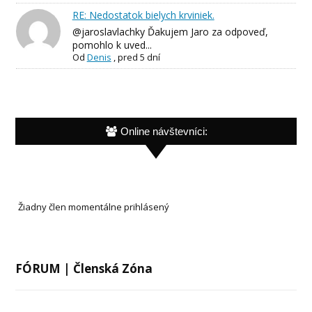
RE: Nedostatok bielych krviniek.
@jaroslavlachky Ďakujem Jaro za odpoveď,
pomohlo k uved...
Od
Denis
,
pred 5 dní
Online návštevníci:
Žiadny člen momentálne prihlásený
FÓRUM | Členská Zóna