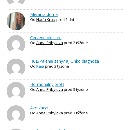
Merania doma
Od
Naďa Kraic
pred 5 dní
Cervene okuliare
Od
Anna Pribylova
pred 2 týždne
HCL/Palenie zahy? aj Onko diagnoza
Od
Kaja
pred 3 týždne
Hormonalny profil
Od
Anna Pribylova
pred 3 týždne
Ako zacat
Od
Anna Pribylova
pred 3 týždne