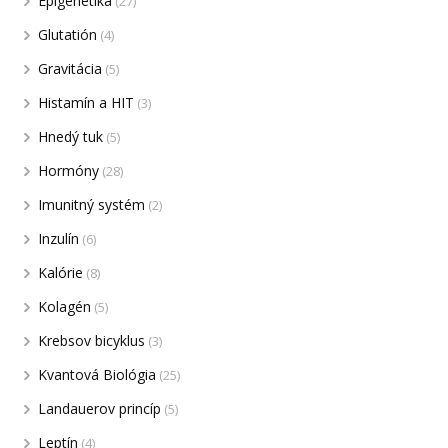
Epigenetika
(27)
Glutatión
(4)
Gravitácia
(5)
Histamín a HIT
(3)
Hnedý tuk
(5)
Hormóny
(28)
Imunitný systém
(2)
Inzulín
(6)
Kalórie
(8)
Kolagén
(5)
Krebsov bicyklus
(3)
Kvantová Biológia
(25)
Landauerov princíp
(5)
Leptín
(4)