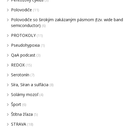
(3)
Polovodiče
(11)
Polovodiče so širokým zakázaným pásmom (tzv. wide band
semiconductor)
(6)
PROTOKOLY
(11)
Pseudohypoxia
(1)
QaA podcast
(3)
REDOX
(15)
Serotonín
(7)
Síra, Síran a sulfácia
(8)
Solárny mozoľ
(4)
Šport
(6)
Štítna žľaza
(5)
STRAVA
(18)