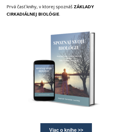
Prvá časť knihy, v ktorej spoznáš
ZÁKLADY
CIRKADIÁLNEJ BIOLÓGIE
.
Viac o knihe >>