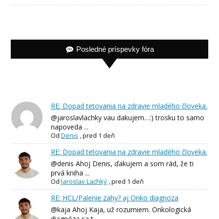
Posledné príspevky fóra
RE: Dopad tetovania na zdravie mladého človeka.
@jaroslavlachky vau dakujem…:) trosku to samo
napoveda ...
Od
Denis
,
pred 1 deň
RE: Dopad tetovania na zdravie mladého človeka.
@denis Ahoj Denis, ďakujem a som rád, že ti
prvá kniha ...
Od
Jaroslav Lachký
,
pred 1 deň
RE: HCL/Palenie zahy? aj Onko diagnoza
@kaja Ahoj Kaja, už rozumiem. Onkologická
diagnóza sa t...