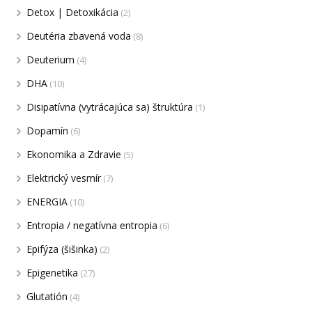
Detox | Detoxikácia
(2)
Deutéria zbavená voda
(8)
Deuterium
(4)
DHA
(10)
Disipatívna (vytrácajúca sa) štruktúra
(1)
Dopamín
(6)
Ekonomika a Zdravie
(5)
Elektrický vesmír
(7)
ENERGIA
(10)
Entropia / negatívna entropia
(6)
Epifýza (šišinka)
(2)
Epigenetika
(27)
Glutatión
(4)