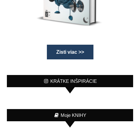
Zisti viac >>
KRÁTKE INŠPIRÁCIE
Moje KNIHY