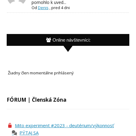
pomohlo k uved...
Od
Denis
,
pred 4 dni
Online návštevníci:
Žiadny člen momentálne prihlásený
FÓRUM | Členská Zóna
Mito experiment #2023 - deutérium/výkonnosť
PÝTAJ SA