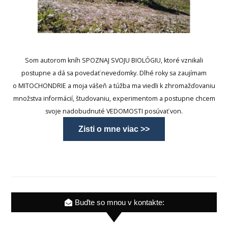
Som autorom kníh SPOZNAJ SVOJU BIOLÓGIU, ktoré vznikali
postupne a dá sa povedať nevedomky. Dlhé roky sa zaujímam
o MITOCHONDRIE a moja vášeň a túžba ma viedli k zhromažďovaniu
množstva informácií, študovaniu, experimentom a postupne chcem
svoje nadobudnuté VEDOMOSTI posúvať von.
Zisti o mne viac >>
Buďte so mnou v kontakte: