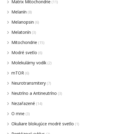
Matrix Mitochondrie
(11)
Melanín
(8)
Melanopsin
(6)
Melatonín
(3)
Mitochondrie
(15)
Modré svetlo
(6)
Molekulárny vodík
(2)
mTOR
(6)
Neurotransmitery
(7)
Neutríno a Antineutríno
(3)
Nezařazené
(14)
O mne
(3)
Okuliare blokujúce modré svetlo
(1)
Pentózový cyklus