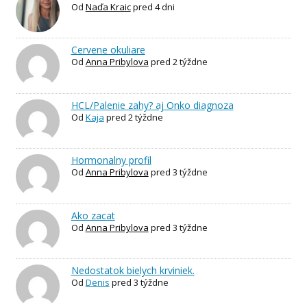
Od
Naďa Kraic
pred 4 dni
Cervene okuliare
Od
Anna Pribylova
pred 2 týždne
HCL/Palenie zahy? aj Onko diagnoza
Od
Kaja
pred 2 týždne
Hormonalny profil
Od
Anna Pribylova
pred 3 týždne
Ako zacat
Od
Anna Pribylova
pred 3 týždne
Nedostatok bielych krviniek.
Od
Denis
pred 3 týždne