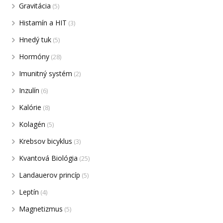
Gravitácia
(5)
Histamín a HIT
(3)
Hnedý tuk
(5)
Hormóny
(28)
Imunitný systém
(2)
Inzulín
(6)
Kalórie
(8)
Kolagén
(5)
Krebsov bicyklus
(3)
Kvantová Biológia
(25)
Landauerov princíp
(5)
Leptín
(4)
Magnetizmus
(5)