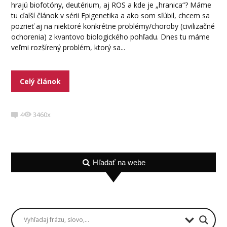
hrajú biofotóny, deutérium, aj ROS a kde je „hranica“? Máme
tu ďalší článok v sérii Epigenetika a ako som sľúbil, chcem sa
pozrieť aj na niektoré konkrétne problémy/choroby (civilizačné
ochorenia) z kvantovo biologického pohľadu. Dnes tu máme
veľmi rozšírený problém, ktorý sa...
Celý článok
4
3460x
Hľadať na webe