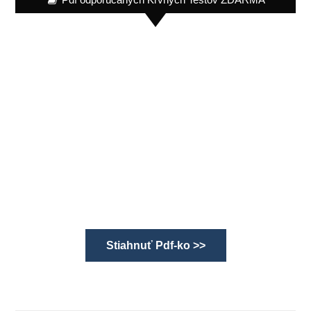
Stiahnuť Pdf-ko >>