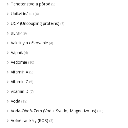
Tehotenstvo a pôrod
(5)
Ubikvitinácia
(4)
UCP (Uncoupling proteíns)
(8)
uEMP
(9)
Vakcíny a očkovanie
(4)
Vápnik
(4)
Vedomie
(10)
Vitamín A
(5)
Vitamín C
(5)
vitamín D
(7)
Voda
(19)
Voda-Oheň-Zem (Voda, Svetlo, Magnetizmus)
(20)
Voľné radikály (ROS)
(3)