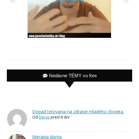
Nedávne TÉMY vo fóre
Dopad tetovania na zdravie mladého človeka.
Od
Denis
pred 4 dni
Merania doma