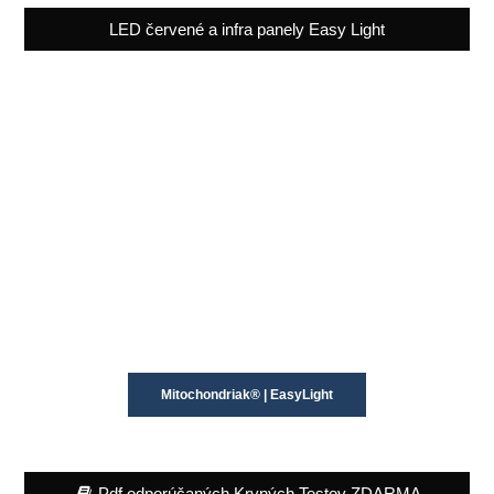
LED červené a infra panely Easy Light
Mitochondriak® | EasyLight
Pdf odporúčaných Krvných Testov ZDARMA