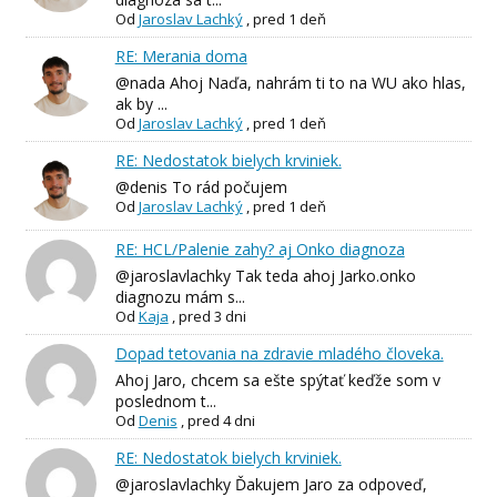
Od
Jaroslav Lachký
,
pred 1 deň
RE: Merania doma
@nada Ahoj Naďa, nahrám ti to na WU ako hlas,
ak by ...
Od
Jaroslav Lachký
,
pred 1 deň
RE: Nedostatok bielych krviniek.
@denis To rád počujem
Od
Jaroslav Lachký
,
pred 1 deň
RE: HCL/Palenie zahy? aj Onko diagnoza
@jaroslavlachky Tak teda ahoj Jarko.onko
diagnozu mám s...
Od
Kaja
,
pred 3 dni
Dopad tetovania na zdravie mladého človeka.
Ahoj Jaro, chcem sa ešte spýtať keďže som v
poslednom t...
Od
Denis
,
pred 4 dni
RE: Nedostatok bielych krviniek.
@jaroslavlachky Ďakujem Jaro za odpoveď,