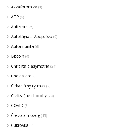
Akvafotomika
(1)
ATP
(6)
Autizmus
(5)
Autofágia a Apoptóza
(9)
Autoimunita
(6)
Bitcoin
(4)
Chiralita a asymetria
(21)
Cholesterol
(5)
Cirkadiálny rytmus
(7)
Civilizačné choroby
(20)
COVID
(5)
Črevo a mozog
(15)
Cukrovka
(9)