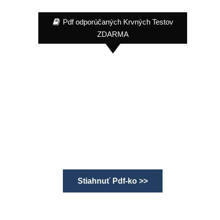
Pdf odporúčaných Krvných Testov
ZDARMA
Stiahnuť Pdf-ko >>