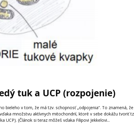
edý tuk a UCP (rozpojenie)
oho bieleho v tom, že má tzv. schopnosť „odpojenia“. To znamená, že
 vďaka množstvu aktívnych mitochondrií, ktoré v sebe dokážu tvoriť tz
ka UCP). (Článok si teraz môžeš vďaka Filipovi Jekkelovi...