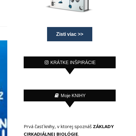
Zisti viac >>
KRÁTKE INŠPIRÁCIE
Moje KNIHY
Prvá časť knihy, v ktorej spoznáš
ZÁKLADY
CIRKADIÁLNEJ BIOLÓGIE
.