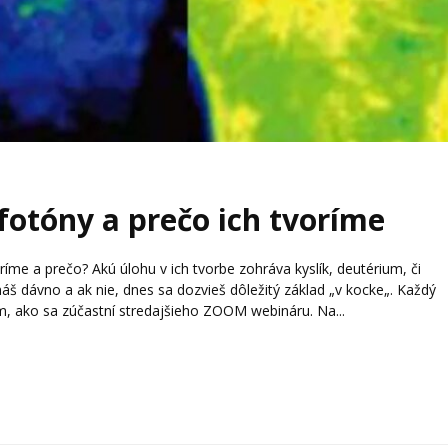
fotóny a prečo ich tvoríme
ríme a prečo? Akú úlohu v ich tvorbe zohráva kyslík, deutérium, či
áš dávno a ak nie, dnes sa dozvieš dôležitý základ „v kocke„. Každý
, ako sa zúčastní stredajšieho ZOOM webináru. Na...