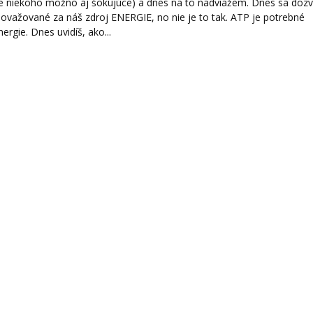
(pre niekoho možno aj šokujúce) a dnes na to nadviažem. Dnes sa dozv
považované za náš zdroj ENERGIE, no nie je to tak. ATP je potrebné
ergie. Dnes uvidíš, ako...