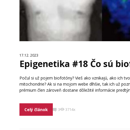
17.12. 2023
Epigenetika #18 Čo sú bio
Počul si už pojem biofotóny? Vieš ako vznikajú, ako ich tvo
mitochondrie? Ak si na mojom webe dlhšie, tak ich už pozn
prémium člen zároveň dostane dôležité informácie predtým
Celý článok
3
3714x