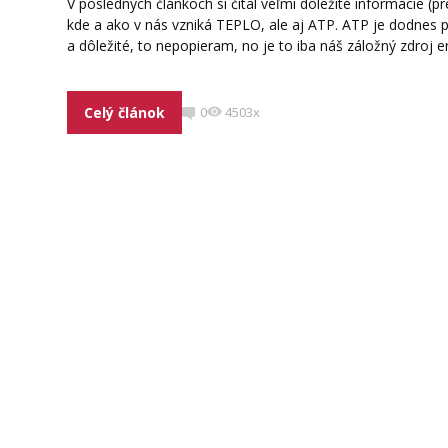
V posledných článkoch si čítal veľmi dôležité informácie 
kde a ako v nás vzniká TEPLO, ale aj ATP. ATP je dodnes 
a dôležité, to nepopieram, no je to iba náš záložný zdroj en
Celý článok
0
4503x