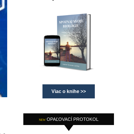
Viac o knihe >>
OPAĽOVACÍ PROTOKOL
NEW