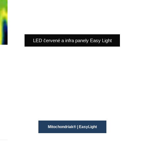
LED červené a infra panely Easy Light
Mitochondriak® | EasyLight