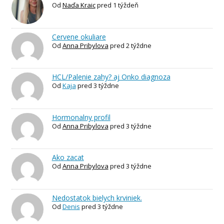
Od
Naďa Kraic
pred 1 týždeň
Cervene okuliare
Od
Anna Pribylova
pred 2 týždne
HCL/Palenie zahy? aj Onko diagnoza
Od
Kaja
pred 3 týždne
Hormonalny profil
Od
Anna Pribylova
pred 3 týždne
Ako zacat
Od
Anna Pribylova
pred 3 týždne
Nedostatok bielych krviniek.
Od
Denis
pred 3 týždne