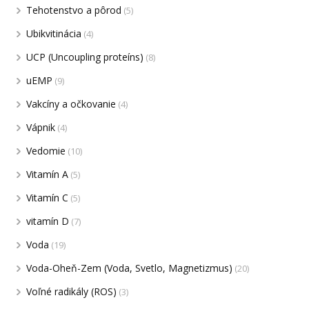
Tehotenstvo a pôrod
(5)
Ubikvitinácia
(4)
UCP (Uncoupling proteíns)
(8)
uEMP
(9)
Vakcíny a očkovanie
(4)
Vápnik
(4)
Vedomie
(10)
Vitamín A
(5)
Vitamín C
(5)
vitamín D
(7)
Voda
(19)
Voda-Oheň-Zem (Voda, Svetlo, Magnetizmus)
(20)
Voľné radikály (ROS)
(3)