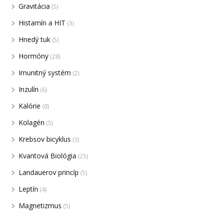
Gravitácia
(5)
Histamín a HIT
(3)
Hnedý tuk
(5)
Hormóny
(28)
Imunitný systém
(2)
Inzulín
(6)
Kalórie
(8)
Kolagén
(5)
Krebsov bicyklus
(3)
Kvantová Biológia
(25)
Landauerov princíp
(5)
Leptín
(4)
Magnetizmus
(5)