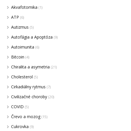
Akvafotomika
(1)
ATP
(6)
Autizmus
(5)
Autofágia a Apoptóza
(9)
Autoimunita
(6)
Bitcoin
(4)
Chiralita a asymetria
(21)
Cholesterol
(5)
Cirkadiálny rytmus
(7)
Civilizačné choroby
(20)
COVID
(5)
Črevo a mozog
(15)
Cukrovka
(9)