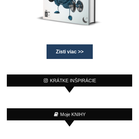
Zisti viac >>
KRÁTKE INŠPIRÁCIE
Moje KNIHY