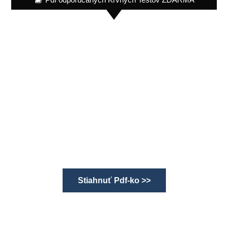
Stiahnuť Pdf-ko >>