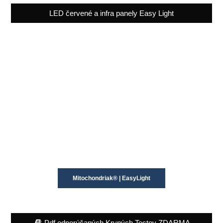
LED červené a infra panely Easy Light
Mitochondriak® | EasyLight
Pdf odporúčaných Krvných Testov ZDARMA