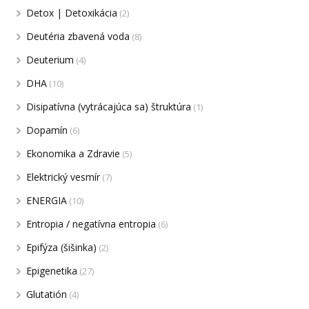
Detox | Detoxikácia
(2)
Deutéria zbavená voda
(8)
Deuterium
(4)
DHA
(10)
Disipatívna (vytrácajúca sa) štruktúra
(1)
Dopamín
(6)
Ekonomika a Zdravie
(5)
Elektrický vesmír
(7)
ENERGIA
(10)
Entropia / negatívna entropia
(6)
Epifýza (šišinka)
(2)
Epigenetika
(27)
Glutatión
(4)