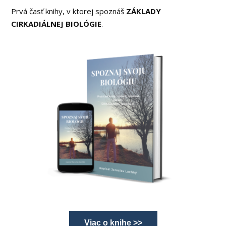
Prvá časť knihy, v ktorej spoznáš
ZÁKLADY
CIRKADIÁLNEJ BIOLÓGIE
.
Viac o knihe >>