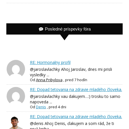
Posledné príspevky fóra
RE: Hormonalny profil
@jaroslavlachky Ahoj Jaroslav, dnes mi prisli
vysledky ...
Od
Anna Pribylova
,
pred 7 hodín
RE: Dopad tetovania na zdravie mladého človeka.
@jaroslavlachky vau dakujem…:) trosku to samo
napoveda ...
Od
Denis
,
pred 4 dni
RE: Dopad tetovania na zdravie mladého človeka.
@denis Ahoj Denis, ďakujem a som rád, že ti
prvá kniha ...