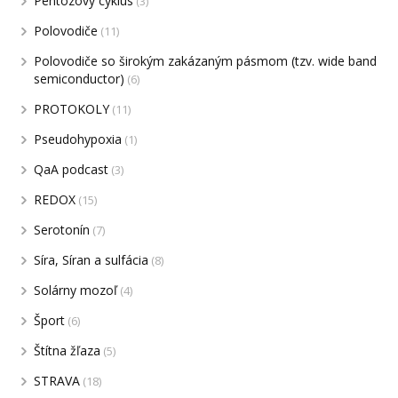
Pentózový cyklus
(3)
Polovodiče
(11)
Polovodiče so širokým zakázaným pásmom (tzv. wide band
semiconductor)
(6)
PROTOKOLY
(11)
Pseudohypoxia
(1)
QaA podcast
(3)
REDOX
(15)
Serotonín
(7)
Síra, Síran a sulfácia
(8)
Solárny mozoľ
(4)
Šport
(6)
Štítna žľaza
(5)
STRAVA
(18)