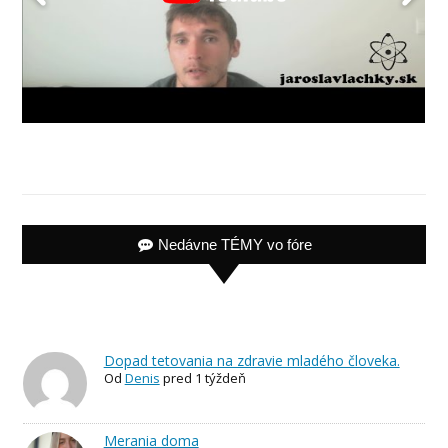
Nedávne TÉMY vo fóre
Dopad tetovania na zdravie mladého človeka.
Od
Denis
pred 1 týždeň
Merania doma