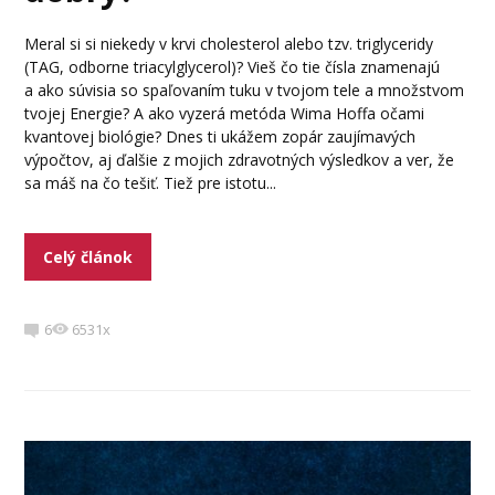
Meral si si niekedy v krvi cholesterol alebo tzv. triglyceridy
(TAG, odborne triacylglycerol)? Vieš čo tie čísla znamenajú
a ako súvisia so spaľovaním tuku v tvojom tele a množstvom
tvojej Energie? A ako vyzerá metóda Wima Hoffa očami
kvantovej biológie? Dnes ti ukážem zopár zaujímavých
výpočtov, aj ďalšie z mojich zdravotných výsledkov a ver, že
sa máš na čo tešiť. Tiež pre istotu...
Celý článok
6
6531x