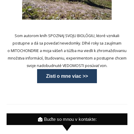
Som autorom kníh SPOZNAJ SVOJU BIOLÓGIU, ktoré vznikali
postupne a dá sa povedať nevedomky. Dlhé roky sa zaujímam
o MITOCHONDRIE a moja vášeň a túžba ma viedli k zhromažďovaniu
množstva informácií, študovaniu, experimentom a postupne chcem
svoje nadobudnuté VEDOMOSTI posúvať von.
Zisti o mne viac >>
Buďte so mnou v kontakte: