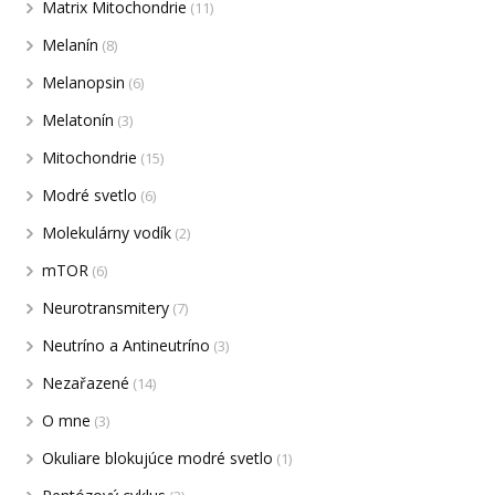
Matrix Mitochondrie
(11)
Melanín
(8)
Melanopsin
(6)
Melatonín
(3)
Mitochondrie
(15)
Modré svetlo
(6)
Molekulárny vodík
(2)
mTOR
(6)
Neurotransmitery
(7)
Neutríno a Antineutríno
(3)
Nezařazené
(14)
O mne
(3)
Okuliare blokujúce modré svetlo
(1)