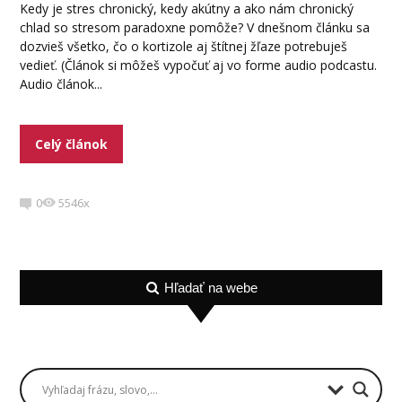
Kedy je stres chronický, kedy akútny a ako nám chronický
chlad so stresom paradoxne pomôže? V dnešnom článku sa
dozvieš všetko, čo o kortizole aj štítnej žľaze potrebuješ
vedieť. (Článok si môžeš vypočuť aj vo forme audio podcastu.
Audio článok...
Celý článok
0
5546x
Hľadať na webe