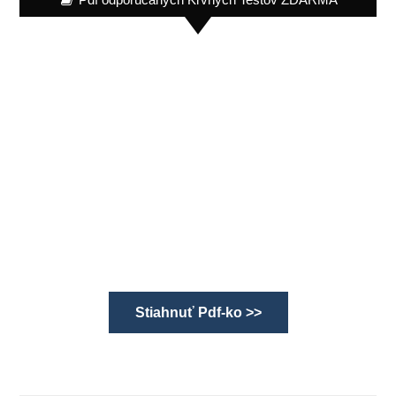
Stiahnuť Pdf-ko >>