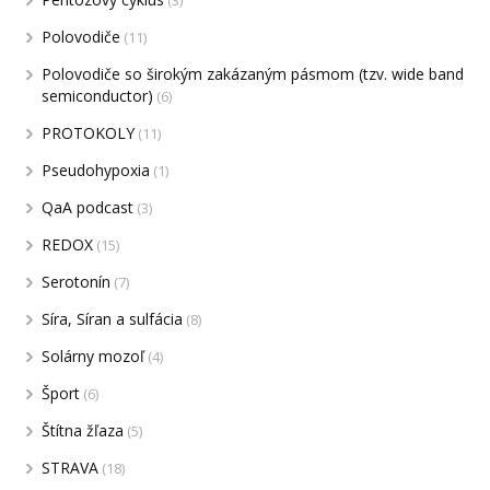
(3)
Polovodiče
(11)
Polovodiče so širokým zakázaným pásmom (tzv. wide band
semiconductor)
(6)
PROTOKOLY
(11)
Pseudohypoxia
(1)
QaA podcast
(3)
REDOX
(15)
Serotonín
(7)
Síra, Síran a sulfácia
(8)
Solárny mozoľ
(4)
Šport
(6)
Štítna žľaza
(5)
STRAVA
(18)