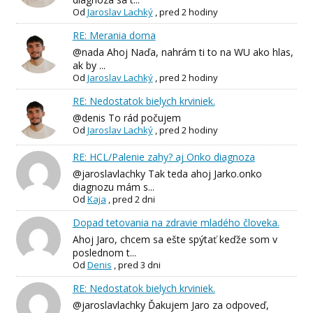
Od
Jaroslav Lachký
,
pred 2 hodiny
RE: Merania doma
@nada Ahoj Naďa, nahrám ti to na WU ako hlas,
ak by ...
Od
Jaroslav Lachký
,
pred 2 hodiny
RE: Nedostatok bielych krviniek.
@denis To rád počujem
Od
Jaroslav Lachký
,
pred 2 hodiny
RE: HCL/Palenie zahy? aj Onko diagnoza
@jaroslavlachky Tak teda ahoj Jarko.onko
diagnozu mám s...
Od
Kaja
,
pred 2 dni
Dopad tetovania na zdravie mladého človeka.
Ahoj Jaro, chcem sa ešte spýtať keďže som v
poslednom t...
Od
Denis
,
pred 3 dni
RE: Nedostatok bielych krviniek.
@jaroslavlachky Ďakujem Jaro za odpoveď,