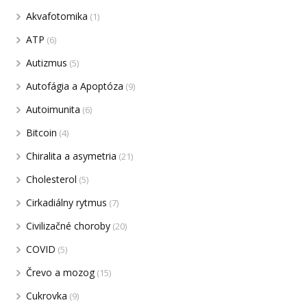
Akvafotomika
(1)
ATP
(6)
Autizmus
(5)
Autofágia a Apoptóza
(9)
Autoimunita
(6)
Bitcoin
(4)
Chiralita a asymetria
(21)
Cholesterol
(5)
Cirkadiálny rytmus
(7)
Civilizačné choroby
(20)
COVID
(5)
Črevo a mozog
(15)
Cukrovka
(9)