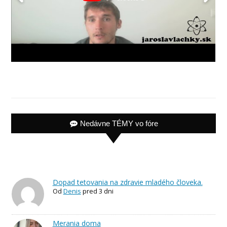
Nedávne TÉMY vo fóre
Dopad tetovania na zdravie mladého človeka.
Od
Denis
pred 3 dni
Merania doma