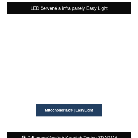
LED červené a infra panely Easy Light
Mitochondriak® | EasyLight
Pdf odporúčaných Krvných Testov ZDARMA