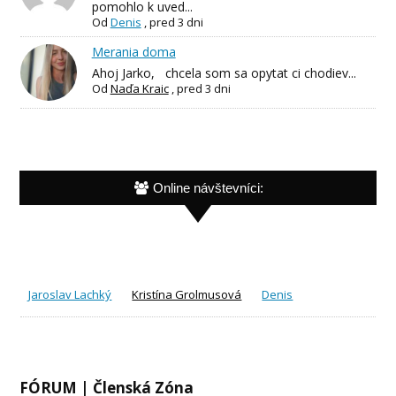
pomohlo k uved...
Od
Denis
,
pred 3 dni
Merania doma
Ahoj Jarko, chcela som sa opytat ci chodiev...
Od
Naďa Kraic
,
pred 3 dni
Online návštevníci:
Jaroslav Lachký
Kristína Grolmusová
Denis
FÓRUM | Členská Zóna