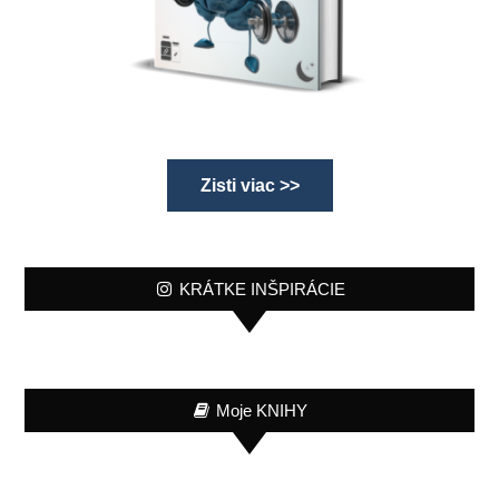
Zisti viac >>
KRÁTKE INŠPIRÁCIE
Moje KNIHY