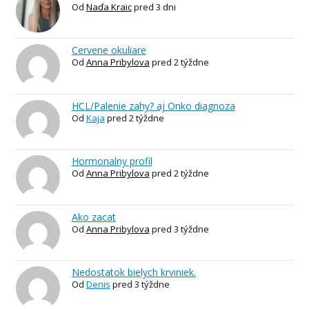
Od
Naďa Kraic
pred 3 dni
Cervene okuliare
Od
Anna Pribylova
pred 2 týždne
HCL/Palenie zahy? aj Onko diagnoza
Od
Kaja
pred 2 týždne
Hormonalny profil
Od
Anna Pribylova
pred 2 týždne
Ako zacat
Od
Anna Pribylova
pred 3 týždne
Nedostatok bielych krviniek.
Od
Denis
pred 3 týždne