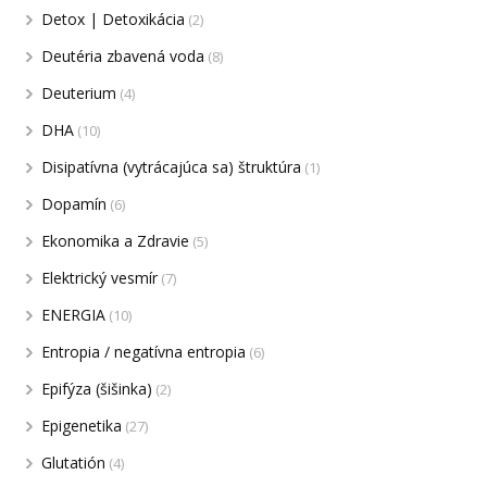
Detox | Detoxikácia
(2)
Deutéria zbavená voda
(8)
Deuterium
(4)
DHA
(10)
Disipatívna (vytrácajúca sa) štruktúra
(1)
Dopamín
(6)
Ekonomika a Zdravie
(5)
Elektrický vesmír
(7)
ENERGIA
(10)
Entropia / negatívna entropia
(6)
Epifýza (šišinka)
(2)
Epigenetika
(27)
Glutatión
(4)