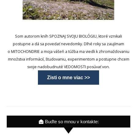
Som autorom kníh SPOZNAJ SVOJU BIOLÓGIU, ktoré vznikali
postupne a dá sa povedať nevedomky. Dlhé roky sa zaujímam
o MITOCHONDRIE a moja vášeň a túžba ma viedli k zhromažďovaniu
množstva informácií, študovaniu, experimentom a postupne chcem
svoje nadobudnuté VEDOMOSTI posúvať von.
Zisti o mne viac >>
Buďte so mnou v kontakte: