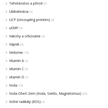
Tehotenstvo a pôrod
(5)
Ubikvitinácia
(4)
UCP (Uncoupling proteíns)
(8)
uEMP
(9)
Vakcíny a očkovanie
(4)
Vápnik
(4)
Vedomie
(10)
Vitamín A
(5)
Vitamín C
(5)
vitamín D
(7)
Voda
(19)
Voda-Oheň-Zem (Voda, Svetlo, Magnetizmus)
(20)
Voľné radikály (ROS)
(3)