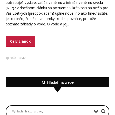
potrebuješ vystavovať červenému a infračervenému svetlu
(NIR)? V dnešnom článku sa pozrieme v krátkosti na niečo pre
Vás všetkých (predpokladám) úplne nové, no ako hneď zistíte,
je to niečo, čo už nevedomky trochu poznáte, pretože
poznáte základy o vode. O vode a jej...
Celý článok
3
3304x
Hľadať na webe