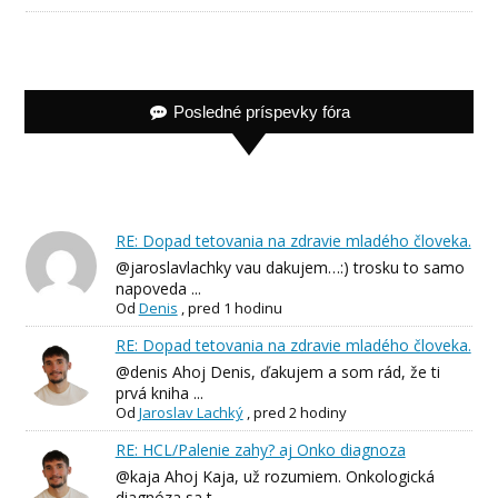
Posledné príspevky fóra
RE: Dopad tetovania na zdravie mladého človeka.
@jaroslavlachky vau dakujem…:) trosku to samo
napoveda ...
Od
Denis
,
pred 1 hodinu
RE: Dopad tetovania na zdravie mladého človeka.
@denis Ahoj Denis, ďakujem a som rád, že ti
prvá kniha ...
Od
Jaroslav Lachký
,
pred 2 hodiny
RE: HCL/Palenie zahy? aj Onko diagnoza
@kaja Ahoj Kaja, už rozumiem. Onkologická
diagnóza sa t...