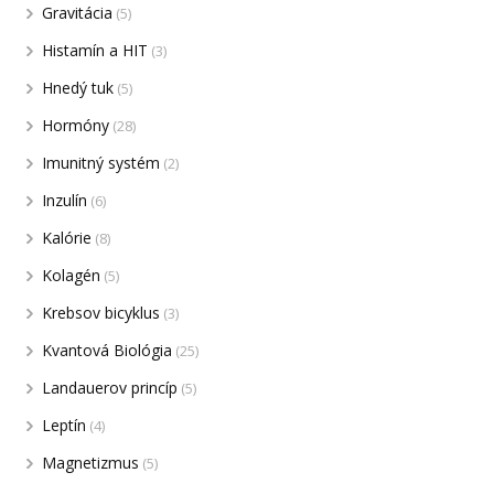
Gravitácia
(5)
Histamín a HIT
(3)
Hnedý tuk
(5)
Hormóny
(28)
Imunitný systém
(2)
Inzulín
(6)
Kalórie
(8)
Kolagén
(5)
Krebsov bicyklus
(3)
Kvantová Biológia
(25)
Landauerov princíp
(5)
Leptín
(4)
Magnetizmus
(5)