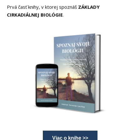
Prvá časť knihy, v ktorej spoznáš
ZÁKLADY
CIRKADIÁLNEJ BIOLÓGIE
.
Viac o knihe >>