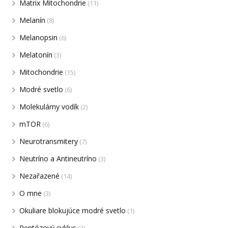
Matrix Mitochondrie
(11)
Melanín
(8)
Melanopsin
(6)
Melatonín
(3)
Mitochondrie
(15)
Modré svetlo
(6)
Molekulárny vodík
(2)
mTOR
(6)
Neurotransmitery
(7)
Neutríno a Antineutríno
(3)
Nezařazené
(14)
O mne
(3)
Okuliare blokujúce modré svetlo
(1)
Pentózový cyklus