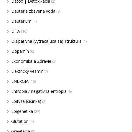
Detox | Detoxikácia
(2)
Deutéria zbavená voda
(8)
Deuterium
(4)
DHA
(10)
Disipatívna (vytrácajúca sa) štruktúra
(1)
Dopamín
(6)
Ekonomika a Zdravie
(5)
Elektrický vesmír
(7)
ENERGIA
(10)
Entropia / negatívna entropia
(6)
Epifýza (šišinka)
(2)
Epigenetika
(27)
Glutatión
(4)
Gravitácia
(5)