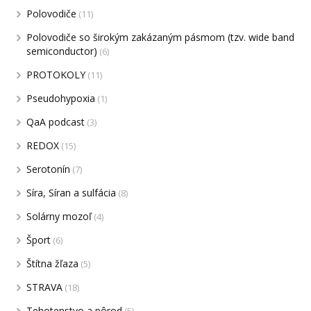
Polovodiče
(11)
Polovodiče so širokým zakázaným pásmom (tzv. wide band
semiconductor)
(6)
PROTOKOLY
(11)
Pseudohypoxia
(1)
QaA podcast
(3)
REDOX
(15)
Serotonín
(7)
Síra, Síran a sulfácia
(8)
Solárny mozoľ
(4)
Šport
(6)
Štítna žľaza
(5)
STRAVA
(18)
Tehotenstvo a pôrod
(5)