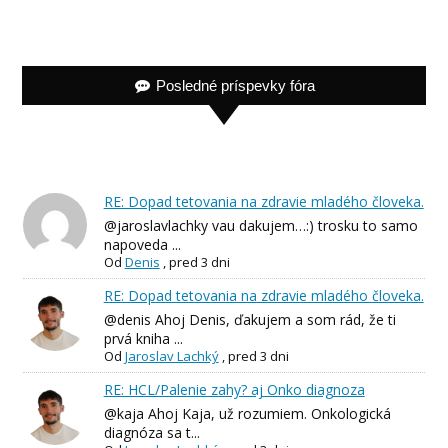
Posledné príspevky fóra
RE: Dopad tetovania na zdravie mladého človeka.
@jaroslavlachky vau dakujem…:) trosku to samo
napoveda ...
Od
Denis
,
pred 3 dni
RE: Dopad tetovania na zdravie mladého človeka.
@denis Ahoj Denis, ďakujem a som rád, že ti
prvá kniha ...
Od
Jaroslav Lachký
,
pred 3 dni
RE: HCL/Palenie zahy? aj Onko diagnoza
@kaja Ahoj Kaja, už rozumiem. Onkologická
diagnóza sa t...