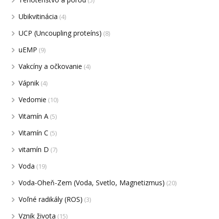
Ubikvitinácia
(4)
UCP (Uncoupling proteíns)
(8)
uEMP
(9)
Vakcíny a očkovanie
(4)
Vápnik
(4)
Vedomie
(10)
Vitamín A
(5)
Vitamín C
(5)
vitamín D
(7)
Voda
(19)
Voda-Oheň-Zem (Voda, Svetlo, Magnetizmus)
(20)
Voľné radikály (ROS)
(3)
Vznik života
(15)