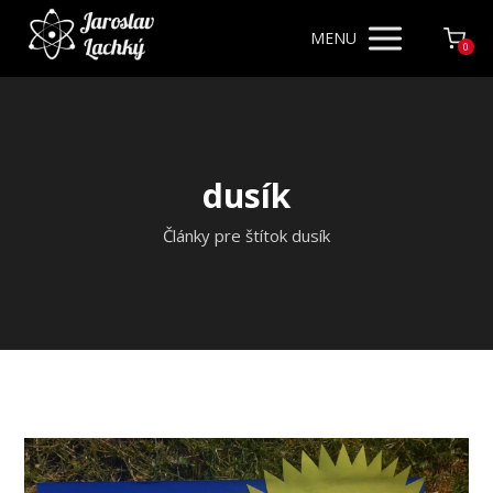
MENU
0
dusík
Články pre štítok dusík