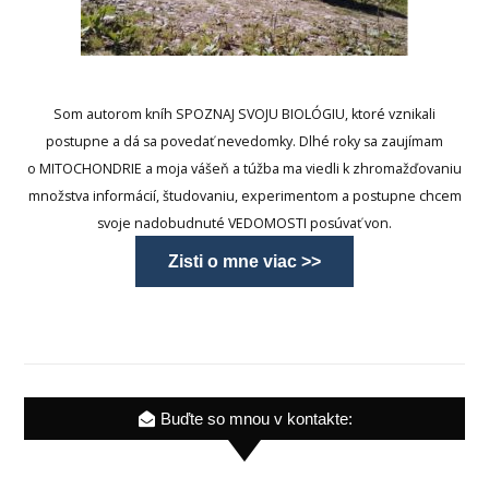
Som autorom kníh SPOZNAJ SVOJU BIOLÓGIU, ktoré vznikali
postupne a dá sa povedať nevedomky. Dlhé roky sa zaujímam
o MITOCHONDRIE a moja vášeň a túžba ma viedli k zhromažďovaniu
množstva informácií, študovaniu, experimentom a postupne chcem
svoje nadobudnuté VEDOMOSTI posúvať von.
Zisti o mne viac >>
Buďte so mnou v kontakte: