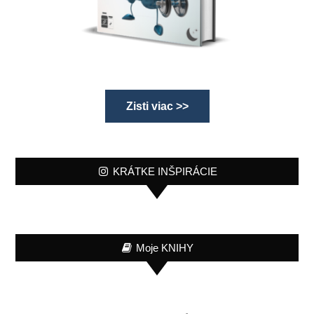
Zisti viac >>
KRÁTKE INŠPIRÁCIE
Moje KNIHY