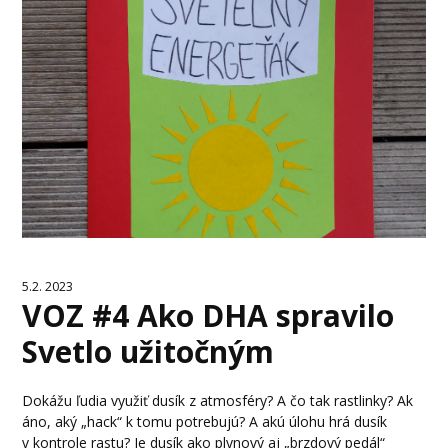
5.2. 2023
VOZ #4 Ako DHA spravilo
Svetlo užitočným
Dokážu ľudia využiť dusík z atmosféry? A čo tak rastlinky? Ak
áno, aký „hack“ k tomu potrebujú? A akú úlohu hrá dusík
v kontrole rastu? Je dusík ako plynový aj „brzdový pedál“