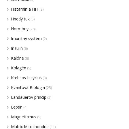
Histamín a HIT
(3)
Hnedý tuk
(5)
Hormóny
(28)
Imunitný systém
(2)
Inzulín
(6)
Kalórie
(8)
Kolagén
(5)
Krebsov bicyklus
(3)
Kvantová Biológia
(25)
Landauerov princíp
(5)
Leptín
(4)
Magnetizmus
(5)
Matrix Mitochondrie
(11)