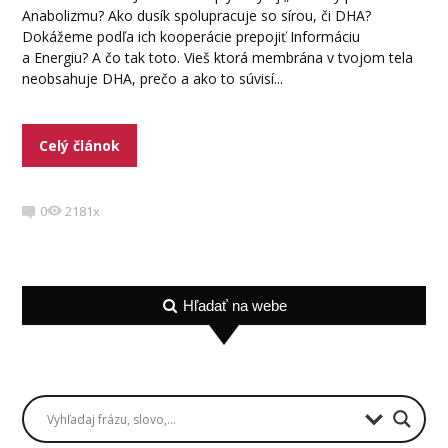
Anabolizmu? Ako dusík spolupracuje so sírou, či DHA?
Dokážeme podľa ich kooperácie prepojiť Informáciu
a Energiu? A čo tak toto. Vieš ktorá membrána v tvojom tela
neobsahuje DHA, prečo a ako to súvisí...
Celý článok
0
2181x
Hľadať na webe