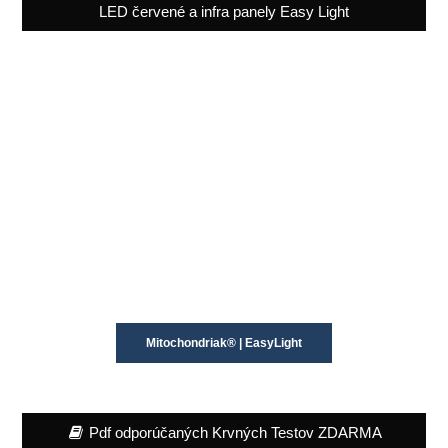
LED červené a infra panely Easy Light
Mitochondriak® | EasyLight
Pdf odporúčaných Krvných Testov ZDARMA