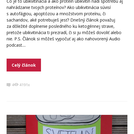
Čo je to ubikvitinácia a ako proteín ubikvitin riadi spotrebu aj
nahrádzanie tvojich proteínov? Ako ubikvitinácia súvisí
s autofágiou, apoptózou a množstvom proteínu, či
sacharidov, aké potrebuješ jesť? Dnešný článok považuj
za dôležité doplnenie posledného ku ketogénnej strave,
pretože ubikvitinácia ti prezradí, či si ju môžeš dovoliť alebo
nie. P.S. Článok si môžeš vypočuť aj ako nahovorený Audio
podcast....
Celý článok
4
4191x