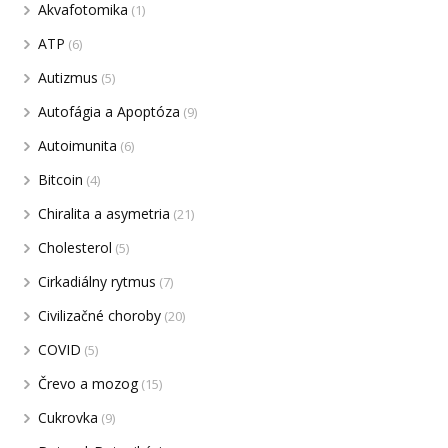
Akvafotomika
(1)
ATP
(6)
Autizmus
(5)
Autofágia a Apoptóza
(9)
Autoimunita
(6)
Bitcoin
(4)
Chiralita a asymetria
(21)
Cholesterol
(5)
Cirkadiálny rytmus
(7)
Civilizačné choroby
(20)
COVID
(5)
Črevo a mozog
(15)
Cukrovka
(9)