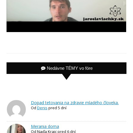
Nedávne TÉMY vo fóre
Dopad tetovania na zdravie mladého človeka.
Od
Denis
pred 5 dní
Merania doma
Od
Naďa Kraic
pred 6 dní