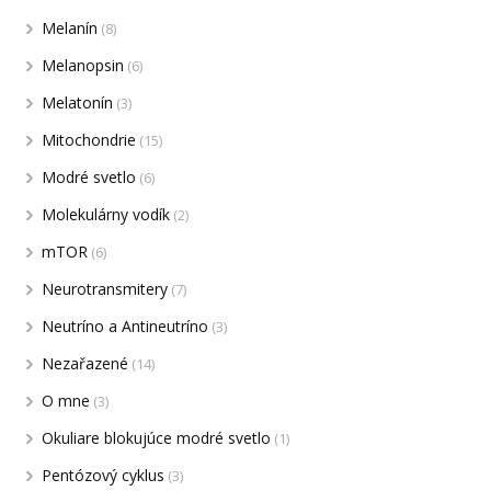
Melanín
(8)
Melanopsin
(6)
Melatonín
(3)
Mitochondrie
(15)
Modré svetlo
(6)
Molekulárny vodík
(2)
mTOR
(6)
Neurotransmitery
(7)
Neutríno a Antineutríno
(3)
Nezařazené
(14)
O mne
(3)
Okuliare blokujúce modré svetlo
(1)
Pentózový cyklus
(3)