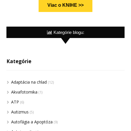
Viac o KNIHE >>
Kategórie blogu:
Kategórie
Adaptácia na chlad
(12)
Akvafotomika
(1)
ATP
(6)
Autizmus
(5)
Autofágia a Apoptóza
(9)