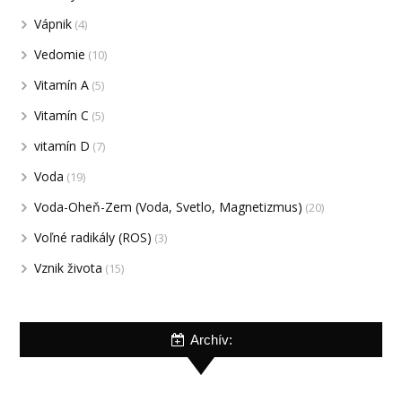
Vápnik
(4)
Vedomie
(10)
Vitamín A
(5)
Vitamín C
(5)
vitamín D
(7)
Voda
(19)
Voda-Oheň-Zem (Voda, Svetlo, Magnetizmus)
(20)
Voľné radikály (ROS)
(3)
Vznik života
(15)
Archív: