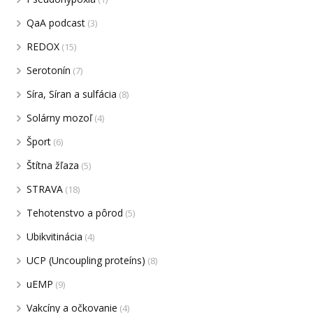
QaA podcast
(3)
REDOX
(15)
Serotonín
(7)
Síra, Síran a sulfácia
(8)
Solárny mozoľ
(4)
Šport
(6)
Štítna žľaza
(5)
STRAVA
(18)
Tehotenstvo a pôrod
(5)
Ubikvitinácia
(4)
UCP (Uncoupling proteíns)
(8)
uEMP
(9)
Vakcíny a očkovanie
(4)