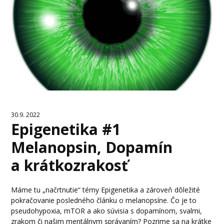
30.9. 2022
Epigenetika #1
Melanopsin, Dopamín
a krátkozrakosť
Máme tu „načrtnutie“ témy Epigenetika a zároveň dôležité
pokračovanie posledného článku o melanopsíne. Čo je to
pseudohypoxia, mTOR a ako súvisia s dopamínom, svalmi,
zrakom či našim mentálnym správaním? Pozrime sa na krátke