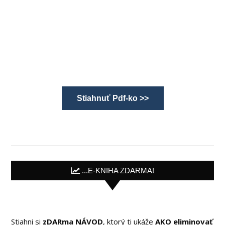
Stiahnuť Pdf-ko >>
...E-KNIHA ZDARMA!
Stiahni si
zDARma NÁVOD
, ktorý ti ukáže
AKO eliminovať