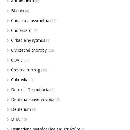
Autoimunita
(6)
Bitcoin
(4)
Chiralita a asymetria
(21)
Cholesterol
(5)
Cirkadiálny rytmus
(7)
Civilizačné choroby
(20)
COVID
(5)
Črevo a mozog
(15)
Cukrovka
(9)
Detox | Detoxikácia
(2)
Deutéria zbavená voda
(8)
Deuterium
(4)
DHA
(10)
Disipatívna (vytrácajúca sa) štruktúra
(1)