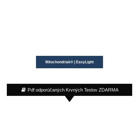
Mitochondriak® | EasyLight
Pdf odporúčaných Krvných Testov ZDARMA