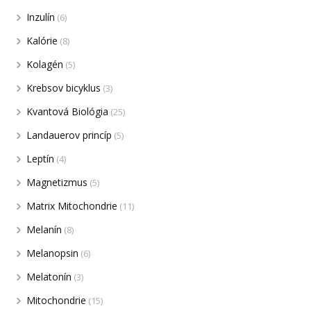
Inzulín
(6)
Kalórie
(8)
Kolagén
(5)
Krebsov bicyklus
(3)
Kvantová Biológia
(25)
Landauerov princíp
(5)
Leptín
(4)
Magnetizmus
(5)
Matrix Mitochondrie
(11)
Melanín
(8)
Melanopsin
(6)
Melatonín
(3)
Mitochondrie
(15)