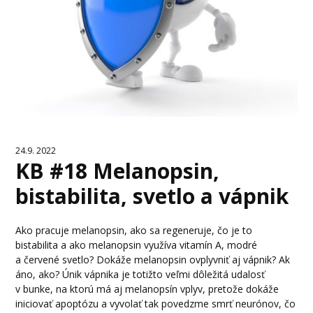
24.9. 2022
KB #18 Melanopsin,
bistabilita, svetlo a vápnik
Ako pracuje melanopsin, ako sa regeneruje, čo je to
bistabilita a ako melanopsin využíva vitamín A, modré
a červené svetlo? Dokáže melanopsin ovplyvniť aj vápnik? Ak
áno, ako? Únik vápnika je totižto veľmi dôležitá udalosť
v bunke, na ktorú má aj melanopsín vplyv, pretože dokáže
iniciovať apoptózu a vyvolať tak povedzme smrť neurónov, čo