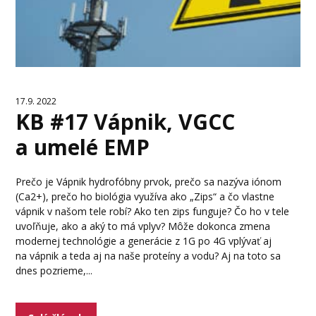
17.9. 2022
KB #17 Vápnik, VGCC
a umelé EMP
Prečo je Vápnik hydrofóbny prvok, prečo sa nazýva iónom
(Ca2+), prečo ho biológia využíva ako „Zips“ a čo vlastne
vápnik v našom tele robí? Ako ten zips funguje? Čo ho v tele
uvoľňuje, ako a aký to má vplyv? Môže dokonca zmena
modernej technológie a generácie z 1G po 4G vplývať aj
na vápnik a teda aj na naše proteíny a vodu? Aj na toto sa
dnes pozrieme,...