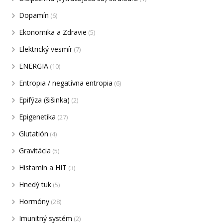
Dopamín
(6)
Ekonomika a Zdravie
(5)
Elektrický vesmír
(7)
ENERGIA
(10)
Entropia / negatívna entropia
(6)
Epifýza (šišinka)
(2)
Epigenetika
(27)
Glutatión
(4)
Gravitácia
(5)
Histamín a HIT
(3)
Hnedý tuk
(5)
Hormóny
(28)
Imunitný systém
(2)