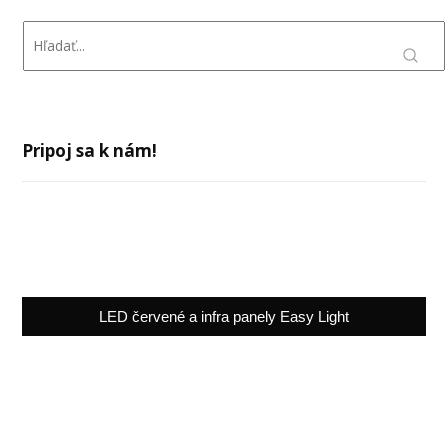
Pripoj sa k nám!
LED červené a infra panely Easy Light