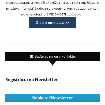
o MITOCHONDRIE a moja vášeň a túžba ma viedli k zhromažďovaniu
množstva informácií, študovaniu, experimentom a postupne chcem
svoje nadobudnuté VEDOMOSTI posúvať von.
Zisti o mne viac >>
Buďte so mnou v kontakte:
Registrácia na Newsletter
Odoberať Newsletter