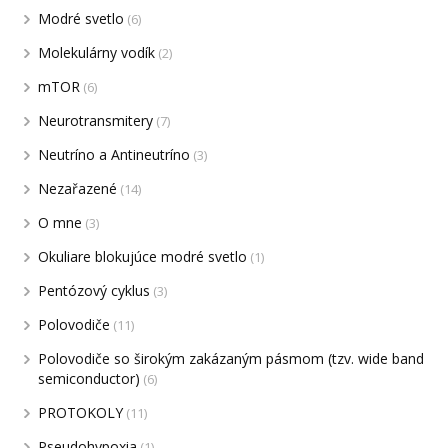
Modré svetlo
(6)
Molekulárny vodík
(2)
mTOR
(6)
Neurotransmitery
(7)
Neutríno a Antineutríno
(3)
Nezařazené
(14)
O mne
(3)
Okuliare blokujúce modré svetlo
(1)
Pentózový cyklus
(3)
Polovodiče
(11)
Polovodiče so širokým zakázaným pásmom (tzv. wide band
semiconductor)
(6)
PROTOKOLY
(11)
Pseudohypoxia
(1)