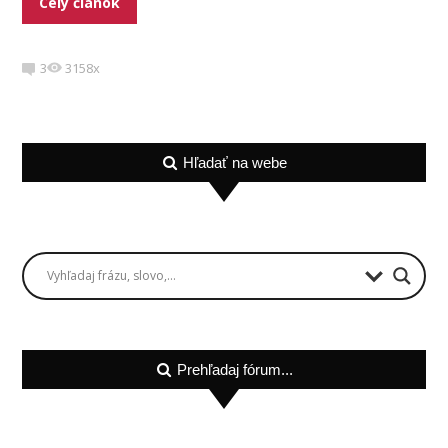
Celý článok
3
3158x
Hľadať na webe
Prehľadaj fórum...