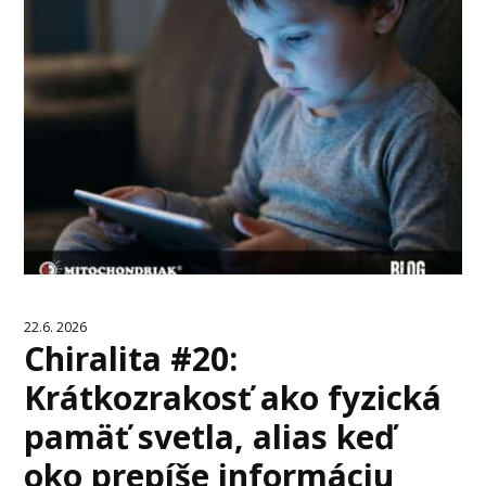
22.6. 2026
Chiralita #20:
Krátkozrakosť ako fyzická
pamäť svetla, alias keď
oko prepíše informáciu