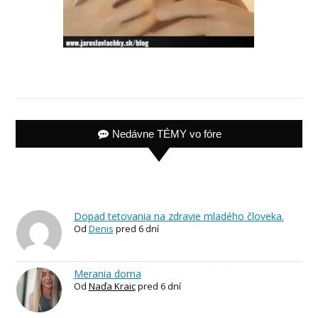
Nedávne TÉMY vo fóre
Dopad tetovania na zdravie mladého človeka.
Od
Denis
pred 6 dní
Merania doma
Od
Naďa Kraic
pred 6 dní