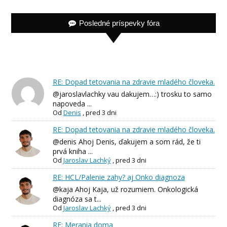
Posledné príspevky fóra
RE: Dopad tetovania na zdravie mladého človeka.
@jaroslavlachky vau dakujem…:) trosku to samo
napoveda ...
Od
Denis
,
pred 3 dni
RE: Dopad tetovania na zdravie mladého človeka.
@denis Ahoj Denis, ďakujem a som rád, že ti
prvá kniha ...
Od
Jaroslav Lachký
,
pred 3 dni
RE: HCL/Palenie zahy? aj Onko diagnoza
@kaja Ahoj Kaja, už rozumiem. Onkologická
diagnóza sa t...
Od
Jaroslav Lachký
,
pred 3 dni
RE: Merania doma