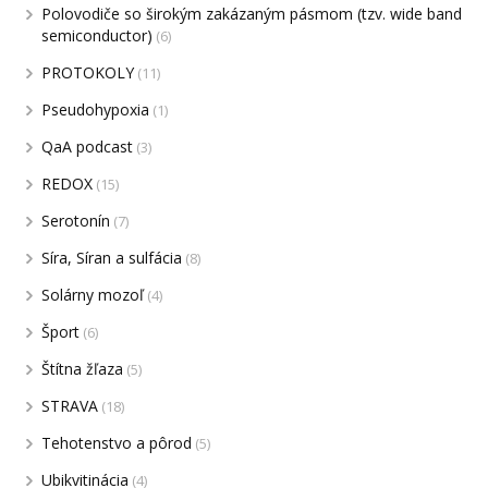
Polovodiče so širokým zakázaným pásmom (tzv. wide band
semiconductor)
(6)
PROTOKOLY
(11)
Pseudohypoxia
(1)
QaA podcast
(3)
REDOX
(15)
Serotonín
(7)
Síra, Síran a sulfácia
(8)
Solárny mozoľ
(4)
Šport
(6)
Štítna žľaza
(5)
STRAVA
(18)
Tehotenstvo a pôrod
(5)
Ubikvitinácia
(4)