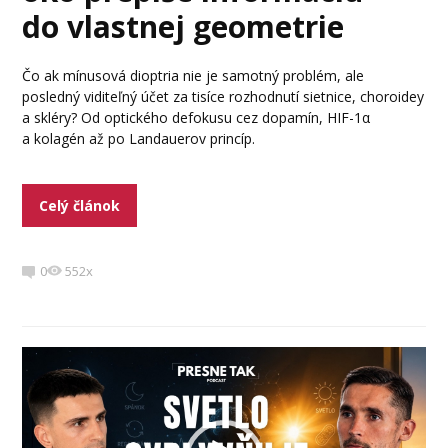
do vlastnej geometrie
Čo ak mínusová dioptria nie je samotný problém, ale
posledný viditeľný účet za tisíce rozhodnutí sietnice, choroidey
a skléry? Od optického defokusu cez dopamín, HIF-1α
a kolagén až po Landauerov princíp.
Celý článok
0
552x
Video
prehrávač