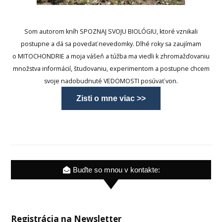
Som autorom kníh SPOZNAJ SVOJU BIOLÓGIU, ktoré vznikali
postupne a dá sa povedať nevedomky. Dlhé roky sa zaujímam
o MITOCHONDRIE a moja vášeň a túžba ma viedli k zhromažďovaniu
množstva informácií, študovaniu, experimentom a postupne chcem
svoje nadobudnuté VEDOMOSTI posúvať von.
Zisti o mne viac >>
Buďte so mnou v kontakte:
Registrácia na Newsletter