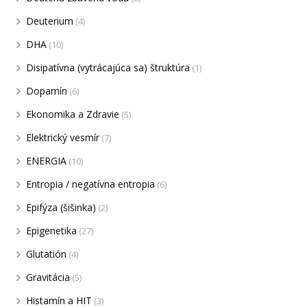
Deuterium
(4)
DHA
(10)
Disipatívna (vytrácajúca sa) štruktúra
(1)
Dopamín
(6)
Ekonomika a Zdravie
(5)
Elektrický vesmír
(7)
ENERGIA
(10)
Entropia / negatívna entropia
(6)
Epifýza (šišinka)
(2)
Epigenetika
(27)
Glutatión
(4)
Gravitácia
(5)
Histamín a HIT
(3)