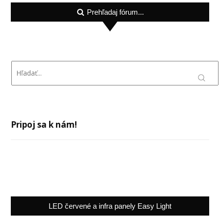
Prehľadaj fórum...
Pripoj sa k nám!
LED červené a infra panely Easy Light