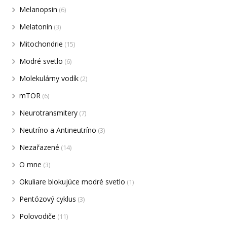
Melanopsin
(6)
Melatonín
(3)
Mitochondrie
(15)
Modré svetlo
(6)
Molekulárny vodík
(2)
mTOR
(6)
Neurotransmitery
(7)
Neutríno a Antineutríno
(3)
Nezařazené
(14)
O mne
(3)
Okuliare blokujúce modré svetlo
(1)
Pentózový cyklus
(3)
Polovodiče
(11)