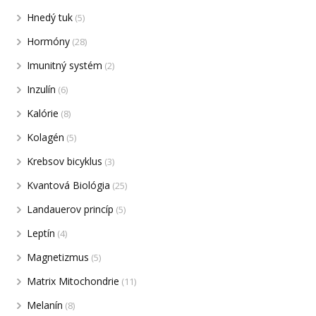
Hnedý tuk
(5)
Hormóny
(28)
Imunitný systém
(2)
Inzulín
(6)
Kalórie
(8)
Kolagén
(5)
Krebsov bicyklus
(3)
Kvantová Biológia
(25)
Landauerov princíp
(5)
Leptín
(4)
Magnetizmus
(5)
Matrix Mitochondrie
(11)
Melanín
(8)