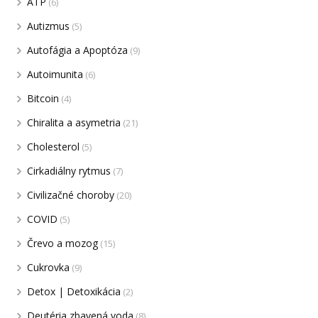
ATP
(6)
Autizmus
(5)
Autofágia a Apoptóza
(9)
Autoimunita
(6)
Bitcoin
(4)
Chiralita a asymetria
(21)
Cholesterol
(5)
Cirkadiálny rytmus
(7)
Civilizačné choroby
(20)
COVID
(5)
Črevo a mozog
(15)
Cukrovka
(9)
Detox | Detoxikácia
(2)
Deutéria zbavená voda
(8)