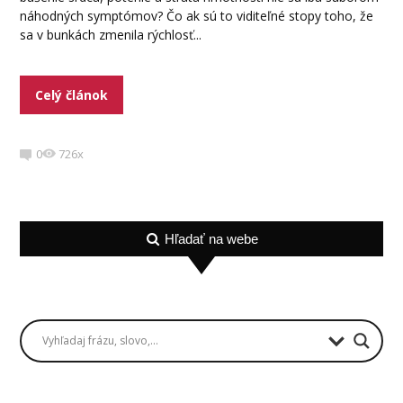
náhodných symptómov? Čo ak sú to viditeľné stopy toho, že
sa v bunkách zmenila rýchlosť...
Celý článok
0
726x
Hľadať na webe