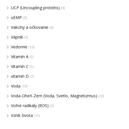
UCP (Uncoupling proteíns)
(8)
uEMP
(9)
Vakcíny a očkovanie
(4)
Vápnik
(4)
Vedomie
(10)
Vitamín A
(5)
Vitamín C
(5)
vitamín D
(7)
Voda
(19)
Voda-Oheň-Zem (Voda, Svetlo, Magnetizmus)
(20)
Voľné radikály (ROS)
(3)
Vznik života
(15)