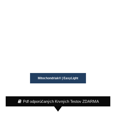
Mitochondriak® | EasyLight
Pdf odporúčaných Krvných Testov ZDARMA