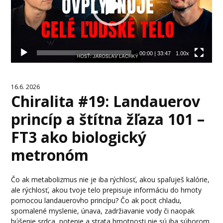
00:00
|
33:47
1.00x
16.6. 2026
Chiralita #19: Landauerov
princíp a štítna žľaza 101 –
FT3 ako biologický
metronóm
Čo ak metabolizmus nie je iba rýchlosť, akou spaľuješ kalórie,
ale rýchlosť, akou tvoje telo prepisuje informáciu do hmoty
pomocou landauerovho princípu? Čo ak pocit chladu,
spomalené myslenie, únava, zadržiavanie vody či naopak
búšenie srdca, potenie a strata hmotnosti nie sú iba súborom