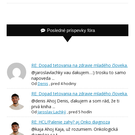
Posledné príspevky fóra
RE: Dopad tetovania na zdravie mladého človeka.
@jaroslavlachky vau dakujem…:) trosku to samo
napoveda ...
Od
Denis
,
pred 4 hodiny
RE: Dopad tetovania na zdravie mladého človeka.
@denis Ahoj Denis, ďakujem a som rád, že ti
prvá kniha ...
Od
Jaroslav Lachký
,
pred 5 hodín
RE: HCL/Palenie zahy? aj Onko diagnoza
@kaja Ahoj Kaja, už rozumiem. Onkologická
diagnóza sa t...