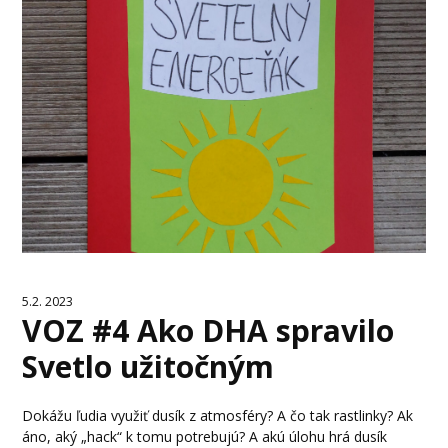
5.2. 2023
VOZ #4 Ako DHA spravilo
Svetlo užitočným
Dokážu ľudia využiť dusík z atmosféry? A čo tak rastlinky? Ak
áno, aký „hack“ k tomu potrebujú? A akú úlohu hrá dusík