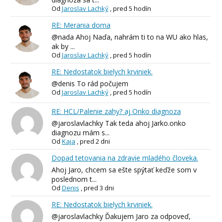
Od
Jaroslav Lachký
,
pred 5 hodín
RE: Merania doma
@nada Ahoj Naďa, nahrám ti to na WU ako hlas,
ak by ...
Od
Jaroslav Lachký
,
pred 5 hodín
RE: Nedostatok bielych krviniek.
@denis To rád počujem
Od
Jaroslav Lachký
,
pred 5 hodín
RE: HCL/Palenie zahy? aj Onko diagnoza
@jaroslavlachky Tak teda ahoj Jarko.onko
diagnozu mám s...
Od
Kaja
,
pred 2 dni
Dopad tetovania na zdravie mladého človeka.
Ahoj Jaro, chcem sa ešte spýtať keďže som v
poslednom t...
Od
Denis
,
pred 3 dni
RE: Nedostatok bielych krviniek.
@jaroslavlachky Ďakujem Jaro za odpoveď,