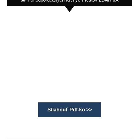
Stiahnuť Pdf-ko >>