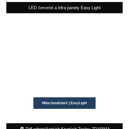
LED červené a infra panely Easy Light
Mitochondriak® | EasyLight
Pdf odporúčaných Krvných Testov ZDARMA