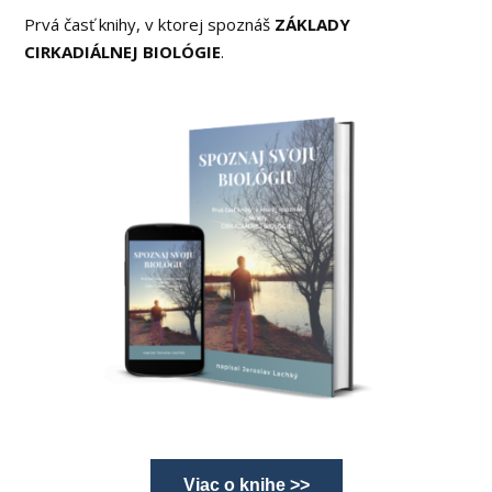
Prvá časť knihy, v ktorej spoznáš
ZÁKLADY
CIRKADIÁLNEJ BIOLÓGIE
.
Viac o knihe >>