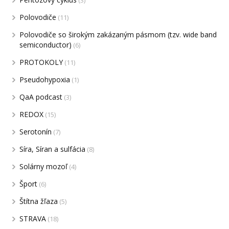
(3)
Polovodiče
(11)
Polovodiče so širokým zakázaným pásmom (tzv. wide band
semiconductor)
(6)
PROTOKOLY
(11)
Pseudohypoxia
(1)
QaA podcast
(3)
REDOX
(15)
Serotonín
(7)
Síra, Síran a sulfácia
(8)
Solárny mozoľ
(4)
Šport
(6)
Štítna žľaza
(5)
STRAVA
(18)