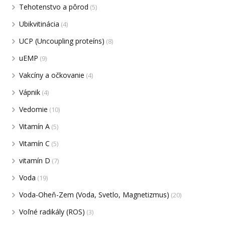
Tehotenstvo a pôrod
(5)
Ubikvitinácia
(4)
UCP (Uncoupling proteíns)
(8)
uEMP
(9)
Vakcíny a očkovanie
(4)
Vápnik
(4)
Vedomie
(10)
Vitamín A
(5)
Vitamín C
(5)
vitamín D
(7)
Voda
(19)
Voda-Oheň-Zem (Voda, Svetlo, Magnetizmus)
(20)
Voľné radikály (ROS)
(3)