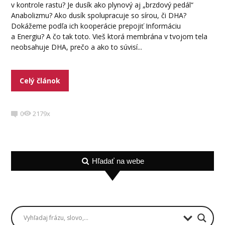
v kontrole rastu? Je dusík ako plynový aj „brzdový pedál“
Anabolizmu? Ako dusík spolupracuje so sírou, či DHA?
Dokážeme podľa ich kooperácie prepojiť Informáciu
a Energiu? A čo tak toto. Vieš ktorá membrána v tvojom tela
neobsahuje DHA, prečo a ako to súvisí...
Celý článok
0
2179x
Hľadať na webe