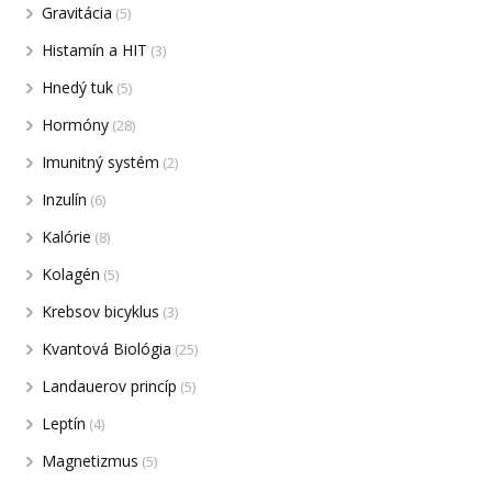
Gravitácia
(5)
Histamín a HIT
(3)
Hnedý tuk
(5)
Hormóny
(28)
Imunitný systém
(2)
Inzulín
(6)
Kalórie
(8)
Kolagén
(5)
Krebsov bicyklus
(3)
Kvantová Biológia
(25)
Landauerov princíp
(5)
Leptín
(4)
Magnetizmus
(5)