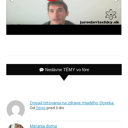
Nedávne TÉMY vo fóre
Dopad tetovania na zdravie mladého človeka.
Od
Denis
pred 3 dni
Merania doma