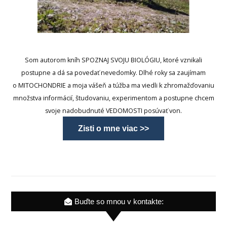
Som autorom kníh SPOZNAJ SVOJU BIOLÓGIU, ktoré vznikali
postupne a dá sa povedať nevedomky. Dlhé roky sa zaujímam
o MITOCHONDRIE a moja vášeň a túžba ma viedli k zhromažďovaniu
množstva informácií, študovaniu, experimentom a postupne chcem
svoje nadobudnuté VEDOMOSTI posúvať von.
Zisti o mne viac >>
Buďte so mnou v kontakte: