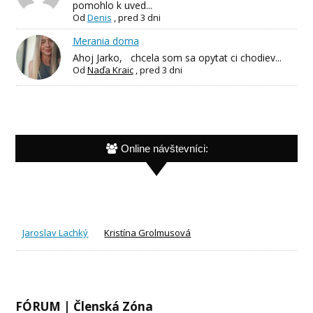
pomohlo k uved...
Od
Denis
,
pred 3 dni
Merania doma
Ahoj Jarko, chcela som sa opytat ci chodiev...
Od
Naďa Kraic
,
pred 3 dni
Online návštevníci:
Jaroslav Lachký
Kristína Grolmusová
FÓRUM | Členská Zóna