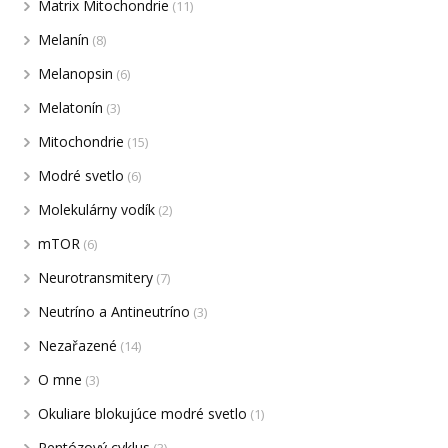
Matrix Mitochondrie
(11)
Melanín
(8)
Melanopsin
(6)
Melatonín
(3)
Mitochondrie
(15)
Modré svetlo
(6)
Molekulárny vodík
(2)
mTOR
(6)
Neurotransmitery
(7)
Neutríno a Antineutríno
(3)
Nezařazené
(14)
O mne
(3)
Okuliare blokujúce modré svetlo
(1)
Pentózový cyklus