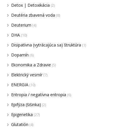
Detox | Detoxikácia
(2)
Deutéria zbavená voda
(8)
Deuterium
(4)
DHA
(10)
Disipatívna (vytrácajúca sa) štruktúra
(1)
Dopamín
(6)
Ekonomika a Zdravie
(5)
Elektrický vesmír
(7)
ENERGIA
(10)
Entropia / negatívna entropia
(6)
Epifýza (šišinka)
(2)
Epigenetika
(27)
Glutatión
(4)