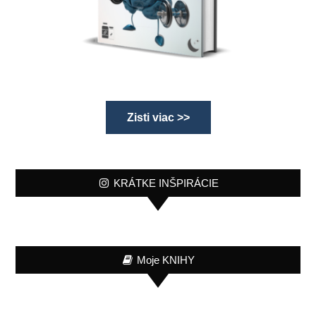
Zisti viac >>
KRÁTKE INŠPIRÁCIE
Moje KNIHY