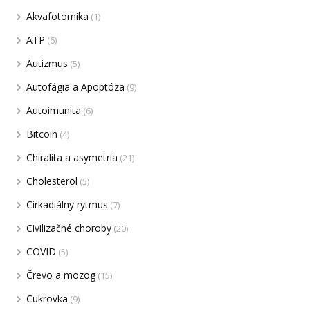
Akvafotomika
(1)
ATP
(6)
Autizmus
(5)
Autofágia a Apoptóza
(9)
Autoimunita
(6)
Bitcoin
(4)
Chiralita a asymetria
(21)
Cholesterol
(5)
Cirkadiálny rytmus
(7)
Civilizačné choroby
(20)
COVID
(5)
Črevo a mozog
(15)
Cukrovka
(9)