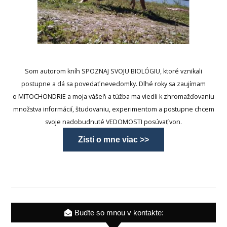
Som autorom kníh SPOZNAJ SVOJU BIOLÓGIU, ktoré vznikali
postupne a dá sa povedať nevedomky. Dlhé roky sa zaujímam
o MITOCHONDRIE a moja vášeň a túžba ma viedli k zhromažďovaniu
množstva informácií, študovaniu, experimentom a postupne chcem
svoje nadobudnuté VEDOMOSTI posúvať von.
Zisti o mne viac >>
Buďte so mnou v kontakte: