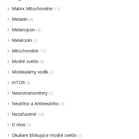
Matrix Mitochondrie
(11)
Melanín
(8)
Melanopsin
(6)
Melatonín
(3)
Mitochondrie
(15)
Modré svetlo
(6)
Molekulárny vodík
(2)
mTOR
(6)
Neurotransmitery
(7)
Neutríno a Antineutríno
(3)
Nezařazené
(14)
O mne
(3)
Okuliare blokujúce modré svetlo
(1)