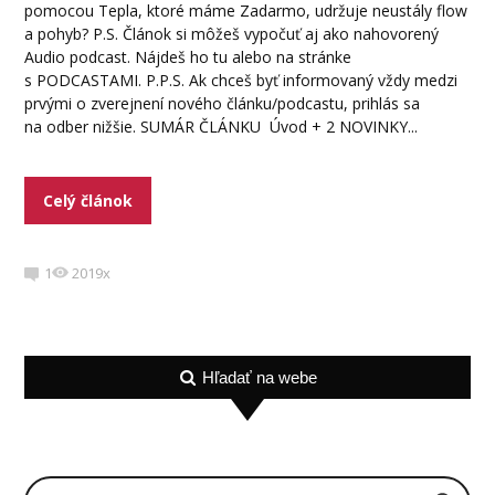
pomocou Tepla, ktoré máme Zadarmo, udržuje neustály flow
a pohyb? P.S. Článok si môžeš vypočuť aj ako nahovorený
Audio podcast. Nájdeš ho tu alebo na stránke
s PODCASTAMI. P.P.S. Ak chceš byť informovaný vždy medzi
prvými o zverejnení nového článku/podcastu, prihlás sa
na odber nižšie. SUMÁR ČLÁNKU Úvod + 2 NOVINKY...
Celý článok
1
2019x
Hľadať na webe