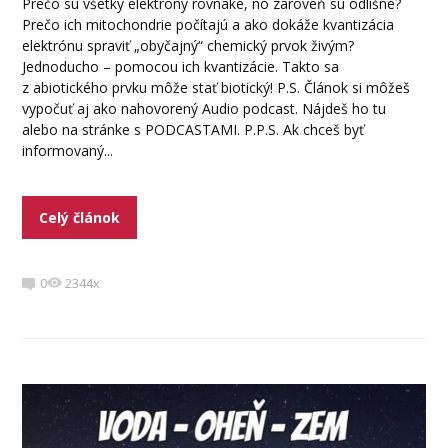
Prečo sú všetky elektróny rovnaké, no zároveň sú odlišné?
Prečo ich mitochondrie počítajú a ako dokáže kvantizácia
elektrónu spraviť „obyčajný“ chemický prvok živým?
Jednoducho – pomocou ich kvantizácie. Takto sa
z abiotického prvku môže stať biotický! P.S. Článok si môžeš
vypočuť aj ako nahovorený Audio podcast. Nájdeš ho tu
alebo na stránke s PODCASTAMI. P.P.S. Ak chceš byť
informovaný...
Celý článok
0
2344x