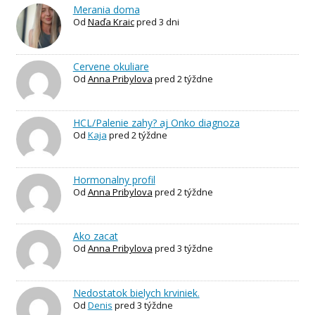
Merania doma
Od
Naďa Kraic
pred 3 dni
Cervene okuliare
Od
Anna Pribylova
pred 2 týždne
HCL/Palenie zahy? aj Onko diagnoza
Od
Kaja
pred 2 týždne
Hormonalny profil
Od
Anna Pribylova
pred 2 týždne
Ako zacat
Od
Anna Pribylova
pred 3 týždne
Nedostatok bielych krviniek.
Od
Denis
pred 3 týždne