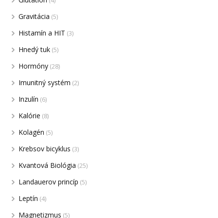
Gravitácia
(5)
Histamín a HIT
(3)
Hnedý tuk
(5)
Hormóny
(28)
Imunitný systém
(2)
Inzulín
(6)
Kalórie
(8)
Kolagén
(5)
Krebsov bicyklus
(3)
Kvantová Biológia
(25)
Landauerov princíp
(5)
Leptín
(4)
Magnetizmus
(5)