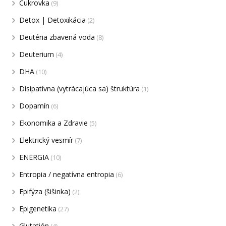
Cukrovka
(9)
Detox | Detoxikácia
(2)
Deutéria zbavená voda
(8)
Deuterium
(4)
DHA
(10)
Disipatívna (vytrácajúca sa) štruktúra
(1)
Dopamín
(6)
Ekonomika a Zdravie
(5)
Elektrický vesmír
(7)
ENERGIA
(10)
Entropia / negatívna entropia
(6)
Epifýza (šišinka)
(2)
Epigenetika
(27)
Glutatión
(4)