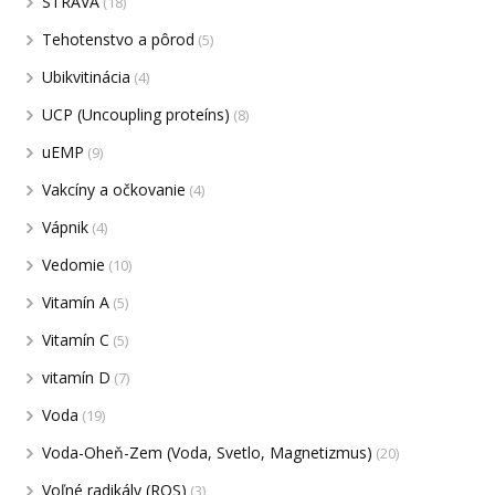
STRAVA
(18)
Tehotenstvo a pôrod
(5)
Ubikvitinácia
(4)
UCP (Uncoupling proteíns)
(8)
uEMP
(9)
Vakcíny a očkovanie
(4)
Vápnik
(4)
Vedomie
(10)
Vitamín A
(5)
Vitamín C
(5)
vitamín D
(7)
Voda
(19)
Voda-Oheň-Zem (Voda, Svetlo, Magnetizmus)
(20)
Voľné radikály (ROS)
(3)