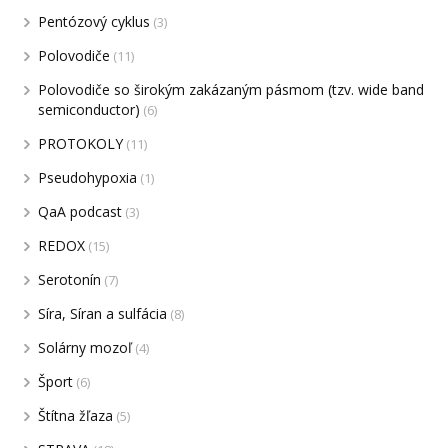
Pentózový cyklus
(3)
Polovodiče
(11)
Polovodiče so širokým zakázaným pásmom (tzv. wide band
semiconductor)
(6)
PROTOKOLY
(11)
Pseudohypoxia
(1)
QaA podcast
(3)
REDOX
(15)
Serotonín
(7)
Síra, Síran a sulfácia
(8)
Solárny mozoľ
(4)
Šport
(6)
Štítna žľaza
(5)