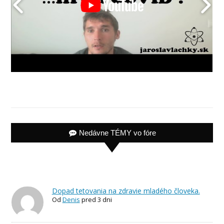
Nedávne TÉMY vo fóre
Dopad tetovania na zdravie mladého človeka.
Od
Denis
pred 3 dni