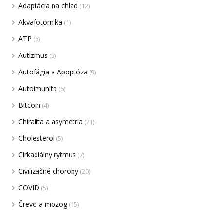
Adaptácia na chlad
(12)
Akvafotomika
(1)
ATP
(6)
Autizmus
(5)
Autofágia a Apoptóza
(9)
Autoimunita
(6)
Bitcoin
(4)
Chiralita a asymetria
(21)
Cholesterol
(5)
Cirkadiálny rytmus
(7)
Civilizačné choroby
(20)
COVID
(5)
Črevo a mozog
(15)