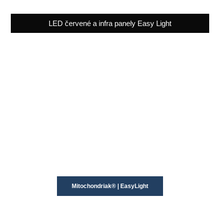
LED červené a infra panely Easy Light
Mitochondriak® | EasyLight