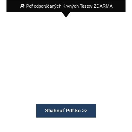
Pdf odporúčaných Krvných Testov ZDARMA
Stiahnuť Pdf-ko >>