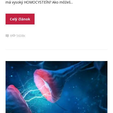
má vysoký HOMOCYSTEÍN? Ako môžeš...
Celý článok
6
5638x