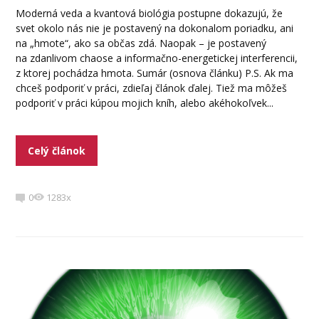
Moderná veda a kvantová biológia postupne dokazujú, že
svet okolo nás nie je postavený na dokonalom poriadku, ani
na „hmote“, ako sa občas zdá. Naopak – je postavený
na zdanlivom chaose a informačno-energetickej interferencii,
z ktorej pochádza hmota. Sumár (osnova článku) P.S. Ak ma
chceš podporiť v práci, zdieľaj článok ďalej. Tiež ma môžeš
podporiť v práci kúpou mojich kníh, alebo akéhokoľvek...
Celý článok
0
1283x