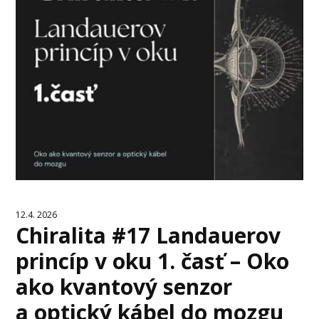
12.4. 2026
Chiralita #17 Landauerov
princíp v oku 1. časť – Oko
ako kvantový senzor
a optický kábel do mozgu