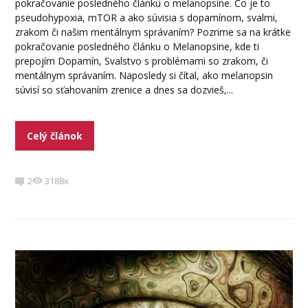
pokračovanie posledného článku o melanopsíne. Čo je to
pseudohypoxia, mTOR a ako súvisia s dopamínom, svalmi,
zrakom či našim mentálnym správaním? Pozrime sa na krátke
pokračovanie posledného článku o Melanopsine, kde ti
prepojím Dopamín, Svalstvo s problémami so zrakom, či
mentálnym správaním. Naposledy si čítal, ako melanopsin
súvisí so sťahovaním zrenice a dnes sa dozvieš,...
Celý článok
2
3188x