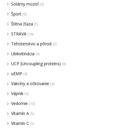
Solárny mozoľ
(4)
Šport
(6)
Štítna žľaza
(5)
STRAVA
(18)
Tehotenstvo a pôrod
(5)
Ubikvitinácia
(4)
UCP (Uncoupling proteíns)
(8)
uEMP
(9)
Vakcíny a očkovanie
(4)
Vápnik
(4)
Vedomie
(10)
Vitamín A
(5)
Vitamín C
(5)