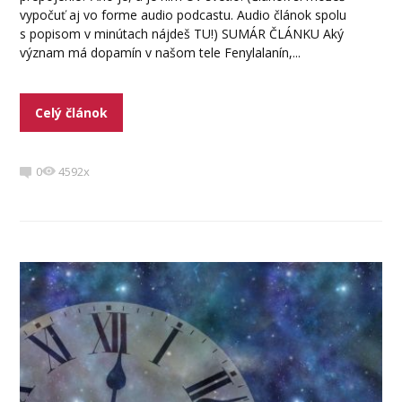
vypočuť aj vo forme audio podcastu. Audio článok spolu
s popisom v minútach nájdeš TU!) SUMÁR ČLÁNKU Aký
význam má dopamín v našom tele Fenylalanín,...
Celý článok
0
4592x