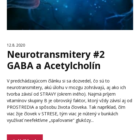
12.8. 2020
Neurotransmitery #2
GABA a Acetylcholín
V predchádzajúcom článku si sa dozvedel, čo sú to
neurotransmitery, akú úlohu v mozgu zohrávajú, aj ako ich
tvorba závisí od STRAVY (okrem iného). Najmä príjem
vitamínov skupiny B je obrovský faktor, ktorý vždy závisí aj od
PROSTREDIA a spôsobu života človeka. Tak napríklad, čím
viac žije človek v STRESE, tým viac je nútený v bunkách
využívať neefektívne „spaľovanie“ glukózy...