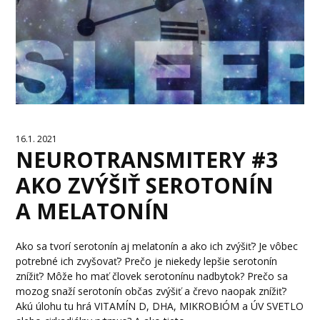
16.1. 2021
NEUROTRANSMITERY #3
AKO ZVÝŠIŤ SEROTONÍN
A MELATONÍN
Ako sa tvorí serotonín aj melatonín a ako ich zvýšiť? Je vôbec
potrebné ich zvyšovať? Prečo je niekedy lepšie serotonín
znížiť? Môže ho mať človek serotonínu nadbytok? Prečo sa
mozog snaží serotonín občas zvýšiť a črevo naopak znížiť?
Akú úlohu tu hrá VITAMÍN D, DHA, MIKROBIÓM a ÚV SVETLO