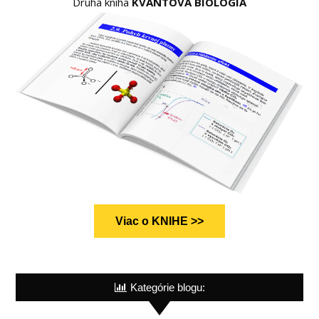
Druhá kniha
KVANTOVÁ BIOLÓGIA
Viac o KNIHE >>
Kategórie blogu: