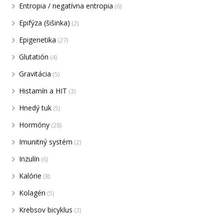
Entropia / negatívna entropia
(6)
Epifýza (šišinka)
(2)
Epigenetika
(27)
Glutatión
(4)
Gravitácia
(5)
Histamín a HIT
(3)
Hnedý tuk
(5)
Hormóny
(28)
Imunitný systém
(2)
Inzulín
(6)
Kalórie
(8)
Kolagén
(5)
Krebsov bicyklus
(3)