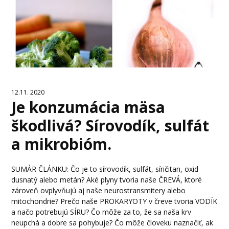
12.11. 2020
Je konzumácia mäsa
škodlivá? Sírovodík, sulfát
a mikrobióm.
SUMÁR ČLÁNKU: Čo je to sírovodík, sulfát, síričitan, oxid
dusnatý alebo metán? Aké plyny tvoria naše ČREVÁ, ktoré
zároveň ovplyvňujú aj naše neurostransmitery alebo
mitochondrie? Prečo naše PROKARYOTY v čreve tvoria VODÍK
a načo potrebujú SÍRU? Čo môže za to, že sa naša krv
neupchá a dobre sa pohybuje? Čo môže človeku naznačiť, ak