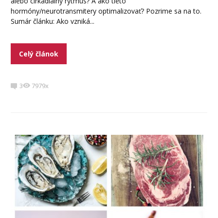
alebo cirkadiálny rytmus? A ako tieto
hormóny/neurotransmitery optimalizovať? Pozrime sa na to.
Sumár článku: Ako vzniká...
Celý článok
3
7979x