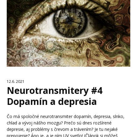
12.6. 2021
Neurotransmitery #4
Dopamín a depresia
Čo má spoločné neurotransmiter dopamín, depresia, slnko,
chlad a vývoj nášho mozgu? Prečo sú dnes rozšírené
depresie, aj problémy s črevom a trávením? Je tu nejaké
prepojenie? Áno je, a je ním UV svetlo! (Článok si môžeš