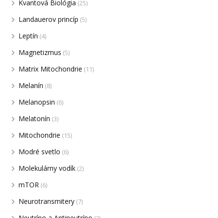
Kvantová Biológia
(25)
Landauerov princíp
(5)
Leptín
(4)
Magnetizmus
(5)
Matrix Mitochondrie
(11)
Melanín
(8)
Melanopsin
(6)
Melatonín
(3)
Mitochondrie
(15)
Modré svetlo
(6)
Molekulárny vodík
(2)
mTOR
(6)
Neurotransmitery
(7)
Neutríno a Antineutríno