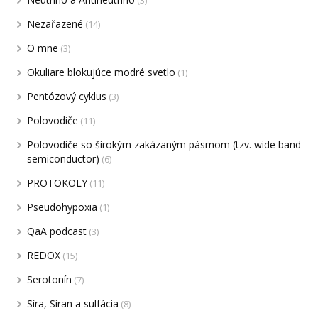
(3)
Nezařazené
(14)
O mne
(3)
Okuliare blokujúce modré svetlo
(1)
Pentózový cyklus
(3)
Polovodiče
(11)
Polovodiče so širokým zakázaným pásmom (tzv. wide band
semiconductor)
(6)
PROTOKOLY
(11)
Pseudohypoxia
(1)
QaA podcast
(3)
REDOX
(15)
Serotonín
(7)
Síra, Síran a sulfácia
(8)