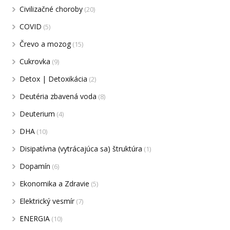
Civilizačné choroby
(20)
COVID
(5)
Črevo a mozog
(15)
Cukrovka
(9)
Detox | Detoxikácia
(2)
Deutéria zbavená voda
(8)
Deuterium
(4)
DHA
(10)
Disipatívna (vytrácajúca sa) štruktúra
(1)
Dopamín
(6)
Ekonomika a Zdravie
(5)
Elektrický vesmír
(7)
ENERGIA
(10)