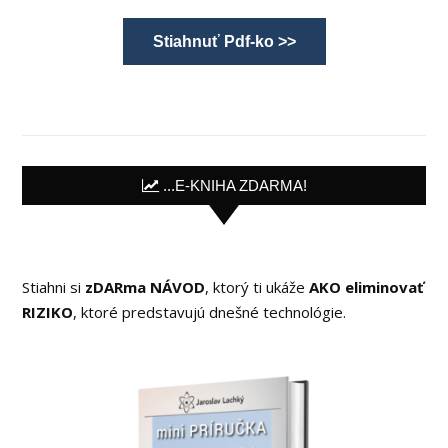
Stiahnuť Pdf-ko >>
...E-KNIHA ZDARMA!
Stiahni si
zDARma NÁVOD
, ktorý ti ukáže
AKO eliminovať
RIZIKO
, ktoré predstavujú dnešné technológie.