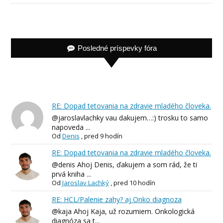
Posledné príspevky fóra
RE: Dopad tetovania na zdravie mladého človeka.
@jaroslavlachky vau dakujem…:) trosku to samo
napoveda ...
Od
Denis
,
pred 9 hodín
RE: Dopad tetovania na zdravie mladého človeka.
@denis Ahoj Denis, ďakujem a som rád, že ti
prvá kniha ...
Od
Jaroslav Lachký
,
pred 10 hodín
RE: HCL/Palenie zahy? aj Onko diagnoza
@kaja Ahoj Kaja, už rozumiem. Onkologická
diagnóza sa t...