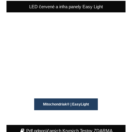
LED červené a infra panely Easy Light
Mitochondriak® | EasyLight
Pdf odporúčaných Krvných Testov ZDARMA