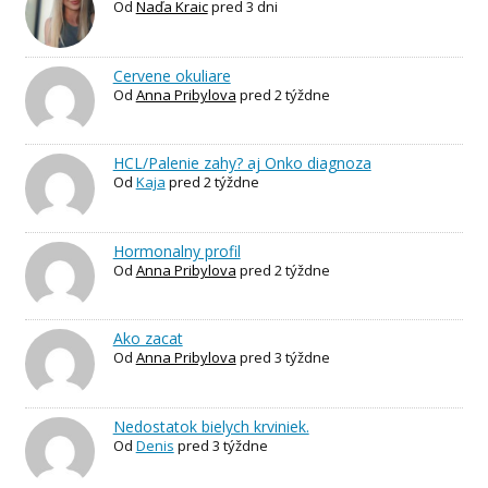
Od
Naďa Kraic
pred 3 dni
Cervene okuliare
Od
Anna Pribylova
pred 2 týždne
HCL/Palenie zahy? aj Onko diagnoza
Od
Kaja
pred 2 týždne
Hormonalny profil
Od
Anna Pribylova
pred 2 týždne
Ako zacat
Od
Anna Pribylova
pred 3 týždne
Nedostatok bielych krviniek.
Od
Denis
pred 3 týždne