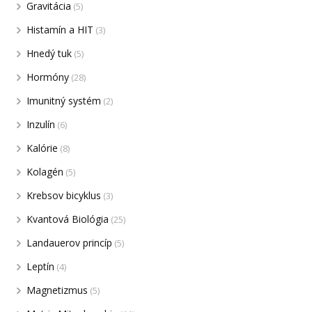
Gravitácia
(5)
Histamín a HIT
(3)
Hnedý tuk
(5)
Hormóny
(28)
Imunitný systém
(2)
Inzulín
(6)
Kalórie
(8)
Kolagén
(5)
Krebsov bicyklus
(3)
Kvantová Biológia
(25)
Landauerov princíp
(5)
Leptín
(4)
Magnetizmus
(5)