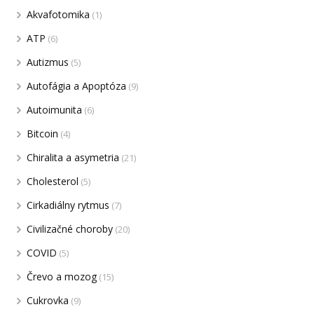
Akvafotomika
(1)
ATP
(6)
Autizmus
(5)
Autofágia a Apoptóza
(9)
Autoimunita
(6)
Bitcoin
(4)
Chiralita a asymetria
(21)
Cholesterol
(5)
Cirkadiálny rytmus
(7)
Civilizačné choroby
(20)
COVID
(5)
Črevo a mozog
(15)
Cukrovka
(9)