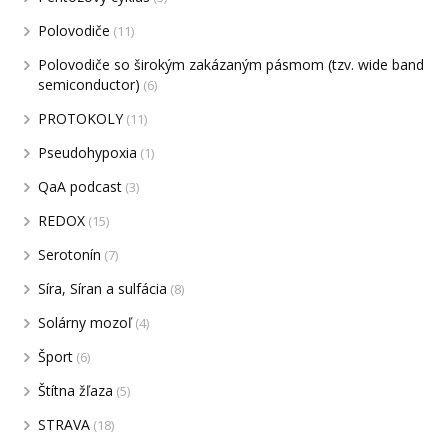
Polovodiče
(11)
Polovodiče so širokým zakázaným pásmom (tzv. wide band
semiconductor)
(6)
PROTOKOLY
(11)
Pseudohypoxia
(1)
QaA podcast
(3)
REDOX
(15)
Serotonín
(7)
Síra, Síran a sulfácia
(8)
Solárny mozoľ
(4)
Šport
(6)
Štítna žľaza
(5)
STRAVA
(18)