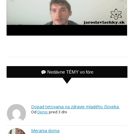
Nedávne TÉMY vo fóre
Dopad tetovania na zdravie mladého človeka.
Od
Denis
pred 3 dni
Merania doma