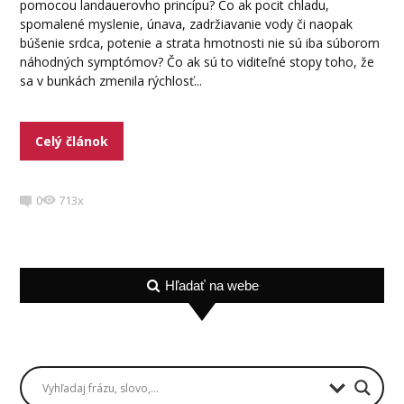
pomocou landauerovho princípu? Čo ak pocit chladu,
spomalené myslenie, únava, zadržiavanie vody či naopak
búšenie srdca, potenie a strata hmotnosti nie sú iba súborom
náhodných symptómov? Čo ak sú to viditeľné stopy toho, že
sa v bunkách zmenila rýchlosť...
Celý článok
0
713x
Hľadať na webe