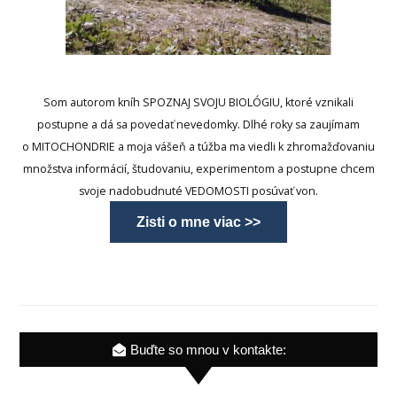
Som autorom kníh SPOZNAJ SVOJU BIOLÓGIU, ktoré vznikali
postupne a dá sa povedať nevedomky. Dlhé roky sa zaujímam
o MITOCHONDRIE a moja vášeň a túžba ma viedli k zhromažďovaniu
množstva informácií, študovaniu, experimentom a postupne chcem
svoje nadobudnuté VEDOMOSTI posúvať von.
Zisti o mne viac >>
Buďte so mnou v kontakte: