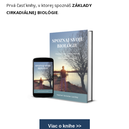
Prvá časť knihy, v ktorej spoznáš
ZÁKLADY
CIRKADIÁLNEJ BIOLÓGIE
.
Viac o knihe >>