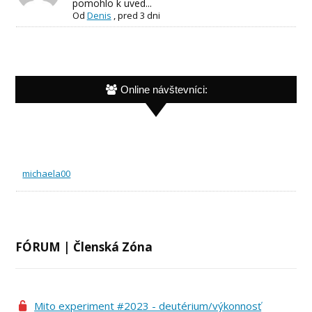
pomohlo k uved...
Od
Denis
,
pred 3 dni
Online návštevníci:
michaela00
FÓRUM | Členská Zóna
Mito experiment #2023 - deutérium/výkonnosť