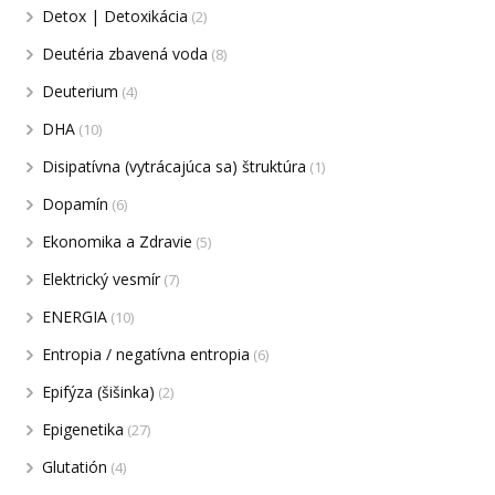
Detox | Detoxikácia
(2)
Deutéria zbavená voda
(8)
Deuterium
(4)
DHA
(10)
Disipatívna (vytrácajúca sa) štruktúra
(1)
Dopamín
(6)
Ekonomika a Zdravie
(5)
Elektrický vesmír
(7)
ENERGIA
(10)
Entropia / negatívna entropia
(6)
Epifýza (šišinka)
(2)
Epigenetika
(27)
Glutatión
(4)