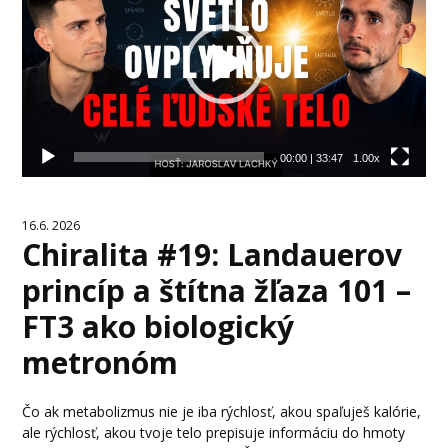
00:00
|
33:47
1.00x
16.6. 2026
Chiralita #19: Landauerov
princíp a štítna žľaza 101 –
FT3 ako biologický
metronóm
Čo ak metabolizmus nie je iba rýchlosť, akou spaľuješ kalórie,
ale rýchlosť, akou tvoje telo prepisuje informáciu do hmoty