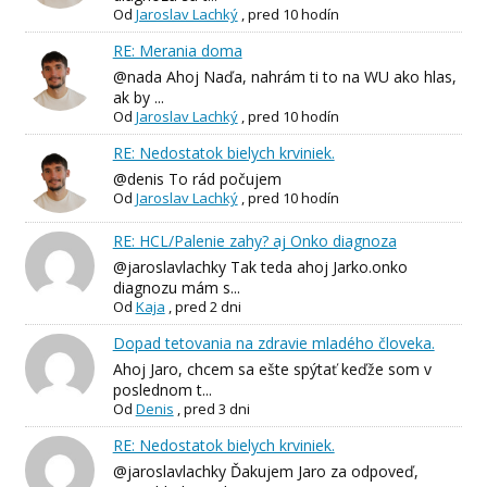
Od
Jaroslav Lachký
,
pred 10 hodín
RE: Merania doma
@nada Ahoj Naďa, nahrám ti to na WU ako hlas,
ak by ...
Od
Jaroslav Lachký
,
pred 10 hodín
RE: Nedostatok bielych krviniek.
@denis To rád počujem
Od
Jaroslav Lachký
,
pred 10 hodín
RE: HCL/Palenie zahy? aj Onko diagnoza
@jaroslavlachky Tak teda ahoj Jarko.onko
diagnozu mám s...
Od
Kaja
,
pred 2 dni
Dopad tetovania na zdravie mladého človeka.
Ahoj Jaro, chcem sa ešte spýtať keďže som v
poslednom t...
Od
Denis
,
pred 3 dni
RE: Nedostatok bielych krviniek.
@jaroslavlachky Ďakujem Jaro za odpoveď,