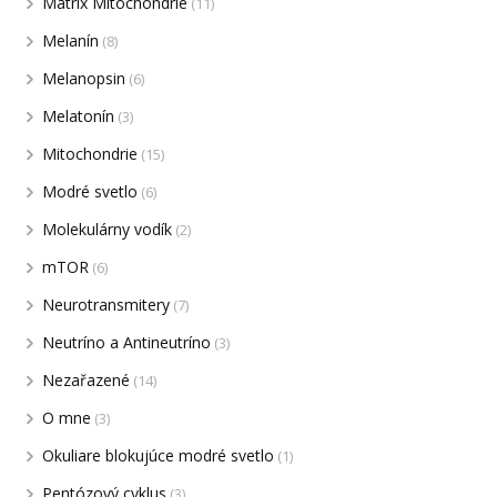
Matrix Mitochondrie
(11)
Melanín
(8)
Melanopsin
(6)
Melatonín
(3)
Mitochondrie
(15)
Modré svetlo
(6)
Molekulárny vodík
(2)
mTOR
(6)
Neurotransmitery
(7)
Neutríno a Antineutríno
(3)
Nezařazené
(14)
O mne
(3)
Okuliare blokujúce modré svetlo
(1)
Pentózový cyklus
(3)