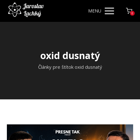
MENU
0
oxid dusnatý
Články pre štítok oxid dusnatý
Video
prehrávač