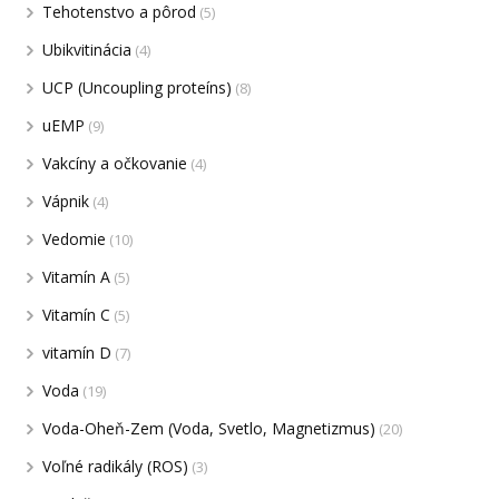
Tehotenstvo a pôrod
(5)
Ubikvitinácia
(4)
UCP (Uncoupling proteíns)
(8)
uEMP
(9)
Vakcíny a očkovanie
(4)
Vápnik
(4)
Vedomie
(10)
Vitamín A
(5)
Vitamín C
(5)
vitamín D
(7)
Voda
(19)
Voda-Oheň-Zem (Voda, Svetlo, Magnetizmus)
(20)
Voľné radikály (ROS)
(3)