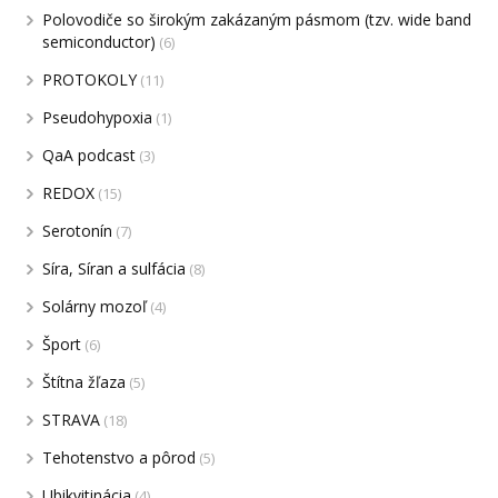
Polovodiče so širokým zakázaným pásmom (tzv. wide band
semiconductor)
(6)
PROTOKOLY
(11)
Pseudohypoxia
(1)
QaA podcast
(3)
REDOX
(15)
Serotonín
(7)
Síra, Síran a sulfácia
(8)
Solárny mozoľ
(4)
Šport
(6)
Štítna žľaza
(5)
STRAVA
(18)
Tehotenstvo a pôrod
(5)
Ubikvitinácia
(4)