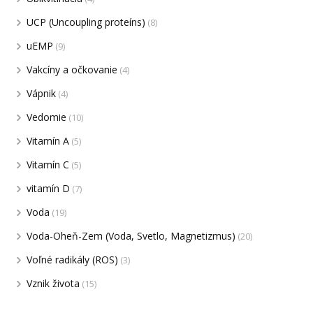
UCP (Uncoupling proteíns)
(8)
uEMP
(9)
Vakcíny a očkovanie
(4)
Vápnik
(4)
Vedomie
(10)
Vitamín A
(5)
Vitamín C
(5)
vitamín D
(7)
Voda
(19)
Voda-Oheň-Zem (Voda, Svetlo, Magnetizmus)
(20)
Voľné radikály (ROS)
(3)
Vznik života
(15)