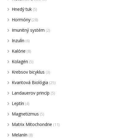
Hnedý tuk
(5)
Hormóny
(28)
Imunitný systém
(2)
Inzulín
(6)
Kalórie
(8)
Kolagén
(5)
Krebsov bicyklus
(3)
Kvantová Biológia
(25)
Landauerov princíp
(5)
Leptín
(4)
Magnetizmus
(5)
Matrix Mitochondrie
(11)
Melanín
(8)