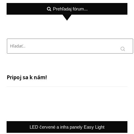
Prehľadaj fórum...
Pripoj sa k nám!
LED červené a infra panely Easy Light