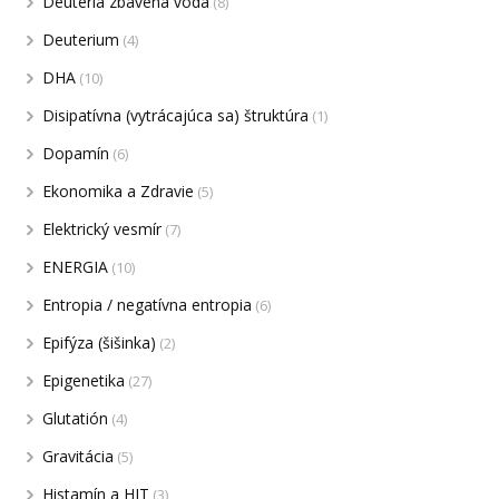
Deutéria zbavená voda
(8)
Deuterium
(4)
DHA
(10)
Disipatívna (vytrácajúca sa) štruktúra
(1)
Dopamín
(6)
Ekonomika a Zdravie
(5)
Elektrický vesmír
(7)
ENERGIA
(10)
Entropia / negatívna entropia
(6)
Epifýza (šišinka)
(2)
Epigenetika
(27)
Glutatión
(4)
Gravitácia
(5)
Histamín a HIT
(3)