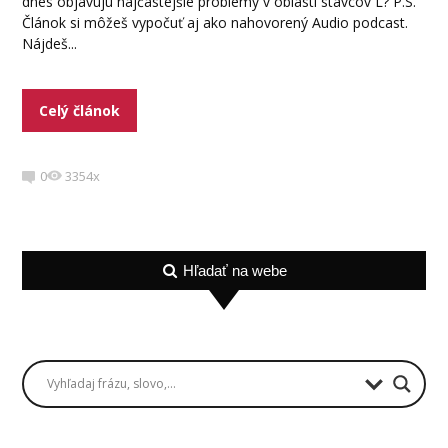
dnes objavujú najčastejšie problémy v oblasti stavcov L? P.S.
Článok si môžeš vypočuť aj ako nahovorený Audio podcast.
Nájdeš...
Celý článok
0
3354x
Hľadať na webe