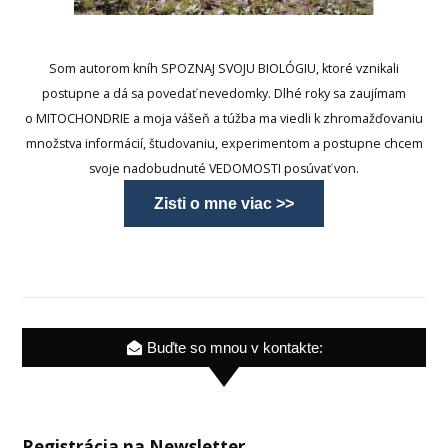
Som autorom kníh SPOZNAJ SVOJU BIOLÓGIU, ktoré vznikali
postupne a dá sa povedať nevedomky. Dlhé roky sa zaujímam
o MITOCHONDRIE a moja vášeň a túžba ma viedli k zhromažďovaniu
množstva informácií, študovaniu, experimentom a postupne chcem
svoje nadobudnuté VEDOMOSTI posúvať von.
Zisti o mne viac >>
Buďte so mnou v kontakte:
Registrácia na Newsletter