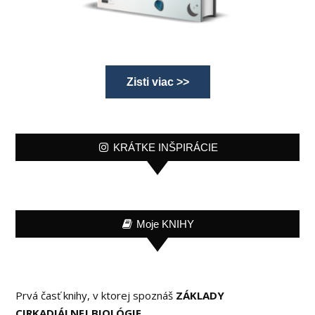
Zisti viac >>
KRÁTKE INŠPIRÁCIE
Moje KNIHY
Prvá časť knihy, v ktorej spoznáš
ZÁKLADY
CIRKADIÁLNEJ BIOLÓGIE
.