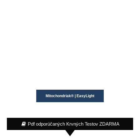
Mitochondriak® | EasyLight
Pdf odporúčaných Krvných Testov ZDARMA