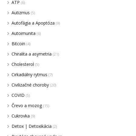
ATP
(6)
Autizmus
(5)
Autofágia a Apoptóza
(9)
Autoimunita
(6)
Bitcoin
(4)
Chiralita a asymetria
(21)
Cholesterol
(5)
Cirkadiálny rytmus
(7)
Civilizačné choroby
(20)
COVID
(5)
Črevo a mozog
(15)
Cukrovka
(9)
Detox | Detoxikácia
(2)