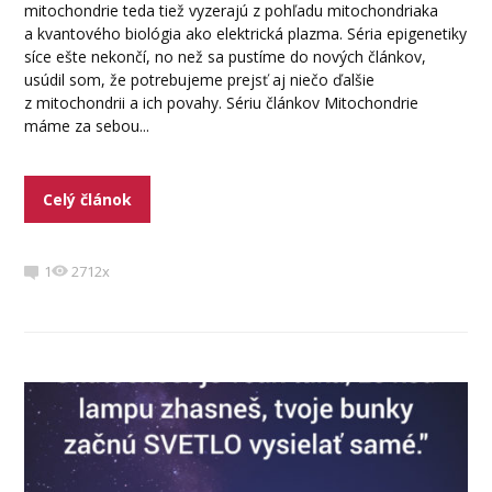
mitochondrie teda tiež vyzerajú z pohľadu mitochondriaka
a kvantového biológia ako elektrická plazma. Séria epigenetiky
síce ešte nekončí, no než sa pustíme do nových článkov,
usúdil som, že potrebujeme prejsť aj niečo ďalšie
z mitochondrii a ich povahy. Sériu článkov Mitochondrie
máme za sebou...
Celý článok
1
2712x