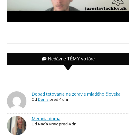
Nedávne TÉMY vo fóre
Dopad tetovania na zdravie mladého človeka.
Od
Denis
pred 4 dni
Merania doma
Od
Naďa Kraic
pred 4 dni