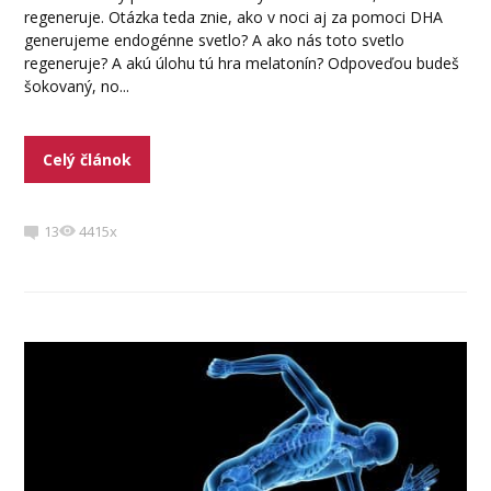
regeneruje. Otázka teda znie, ako v noci aj za pomoci DHA
generujeme endogénne svetlo? A ako nás toto svetlo
regeneruje? A akú úlohu tú hra melatonín? Odpoveďou budeš
šokovaný, no...
Celý článok
13
4415x