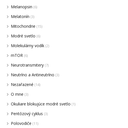
Melanopsin
(6)
Melatonín
(3)
Mitochondrie
(15)
Modré svetlo
(6)
Molekulárny vodík
(2)
mTOR
(6)
Neurotransmitery
(7)
Neutríno a Antineutríno
(3)
Nezařazené
(14)
O mne
(3)
Okuliare blokujúce modré svetlo
(1)
Pentózový cyklus
(3)
Polovodiče
(11)