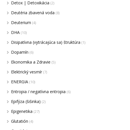
Detox | Detoxikácia
(2)
Deutéria zbavená voda
(8)
Deuterium
(4)
DHA
(10)
Disipatívna (vytrácajúca sa) štruktúra
(1)
Dopamín
(6)
Ekonomika a Zdravie
(5)
Elektrický vesmír
(7)
ENERGIA
(10)
Entropia / negatívna entropia
(6)
Epifýza (šišinka)
(2)
Epigenetika
(27)
Glutatión
(4)