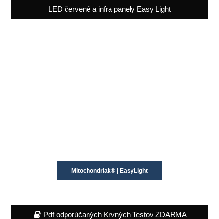
LED červené a infra panely Easy Light
Mitochondriak® | EasyLight
Pdf odporúčaných Krvných Testov ZDARMA