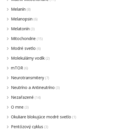
Melanín
(8)
Melanopsin
(6)
Melatonín
(3)
Mitochondrie
(15)
Modré svetlo
(6)
Molekulárny vodík
(2)
mTOR
(6)
Neurotransmitery
(7)
Neutríno a Antineutríno
(3)
Nezařazené
(14)
O mne
(3)
Okuliare blokujúce modré svetlo
(1)
Pentózový cyklus
(3)