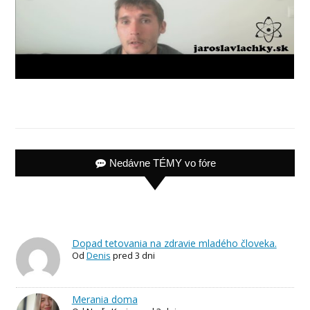
Nedávne TÉMY vo fóre
Dopad tetovania na zdravie mladého človeka.
Od
Denis
pred 3 dni
Merania doma