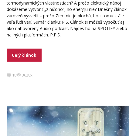
termodynamických vlastnostiach? A prečo elektrický náboj
dokážeme vytvoriť „z ničoho“, no energiu nie? Dnešný článok
zároveň vysvetlí – prečo Zem nie je plochá, hoci tomu stále
veľa ľudí verí. Sumár článku: P.S. Článok si môžeš vypočuť aj
ako nahovorený Audio podcast. Nájdeš ho na SPOTIFY alebo
na iných platformách. P.P.S....
Celý článok
18
3628x