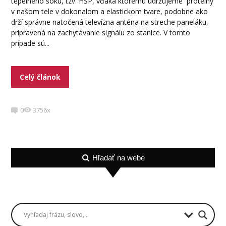
tepelného šoku, tzv. HSP, vďaka ktorému udržujeme proteíny
v našom tele v dokonalom a elastickom tvare, podobne ako
drží správne natočená televízna anténa na streche paneláku,
pripravená na zachytávanie signálu zo stanice. V tomto
prípade sú...
Celý článok
0
3756x
Hľadať na webe