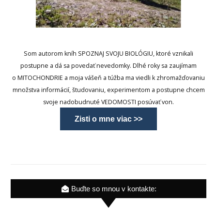
Som autorom kníh SPOZNAJ SVOJU BIOLÓGIU, ktoré vznikali
postupne a dá sa povedať nevedomky. Dlhé roky sa zaujímam
o MITOCHONDRIE a moja vášeň a túžba ma viedli k zhromažďovaniu
množstva informácií, študovaniu, experimentom a postupne chcem
svoje nadobudnuté VEDOMOSTI posúvať von.
Zisti o mne viac >>
Buďte so mnou v kontakte: