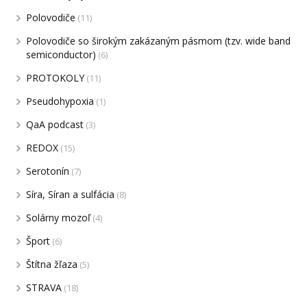
Polovodiče
(11)
Polovodiče so širokým zakázaným pásmom (tzv. wide band
semiconductor)
(6)
PROTOKOLY
(11)
Pseudohypoxia
(1)
QaA podcast
(3)
REDOX
(15)
Serotonín
(7)
Síra, Síran a sulfácia
(8)
Solárny mozoľ
(4)
Šport
(6)
Štítna žľaza
(5)
STRAVA
(18)