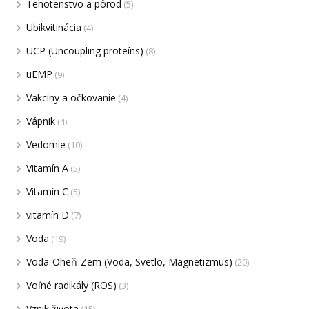
Tehotenstvo a pôrod
(5)
Ubikvitinácia
(4)
UCP (Uncoupling proteíns)
(8)
uEMP
(9)
Vakcíny a očkovanie
(4)
Vápnik
(4)
Vedomie
(10)
Vitamín A
(5)
Vitamín C
(5)
vitamín D
(7)
Voda
(19)
Voda-Oheň-Zem (Voda, Svetlo, Magnetizmus)
(20)
Voľné radikály (ROS)
(3)
Vznik života