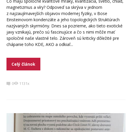
Čo majú spoločné kvantové mraky, kvantizácia, svetlo, chlad,
magnetizmus a víry? Odpoveď sa skrýva v jednom
z najzaujímavejších objavov modernej fyziky, v Bose
Einsteinovom kondenzáte a jeho topologických štruktúrach
nazývaných skyrmióny. Dnes sa pozrieme, ako tieto exotické
javy vznikajú, prečo sú fascinujúce a čo s nimi môže mať
spoločné naše vlastné telo. Zároveň sú kriticky dôležité pre
chápanie toho KDE, AKO a odkiaľ...
Celý článok
0
1131x