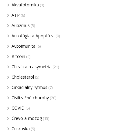
Akvafotomika
(1)
ATP
(6)
Autizmus
(5)
Autofágia a Apoptóza
(9)
Autoimunita
(6)
Bitcoin
(4)
Chiralita a asymetria
(21)
Cholesterol
(5)
Cirkadiálny rytmus
(7)
Civilizačné choroby
(20)
COVID
(5)
Črevo a mozog
(15)
Cukrovka
(9)