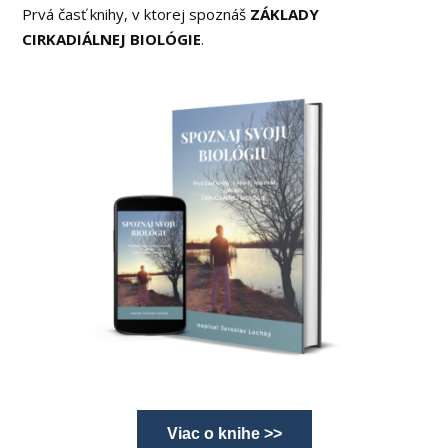
Prvá časť knihy, v ktorej spoznáš
ZÁKLADY
CIRKADIÁLNEJ BIOLÓGIE
.
Viac o knihe >>