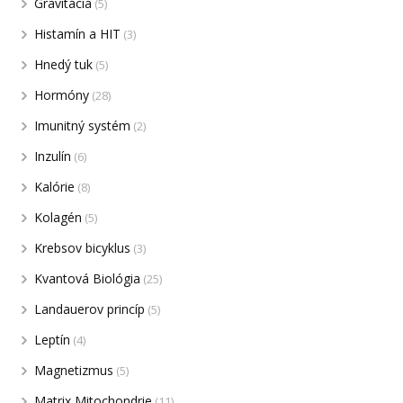
Gravitácia
(5)
Histamín a HIT
(3)
Hnedý tuk
(5)
Hormóny
(28)
Imunitný systém
(2)
Inzulín
(6)
Kalórie
(8)
Kolagén
(5)
Krebsov bicyklus
(3)
Kvantová Biológia
(25)
Landauerov princíp
(5)
Leptín
(4)
Magnetizmus
(5)
Matrix Mitochondrie
(11)