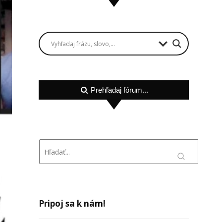
Prehľadaj fórum...
Pripoj sa k nám!