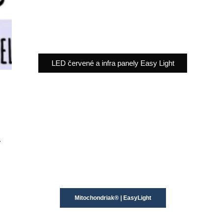
LED červené a infra panely Easy Light
y
Mitochondriak® | EasyLight