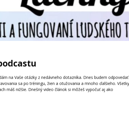
podcastu
vedám na Vaše otázky z nedávneho dotazníka. Dnes budem odpovedať
travovania sa po tréningu, žien a otužovania a mnoho ďalšieho. Všetk
ch máš nižšie. Dnešný video článok si môžeš vypočuť aj ako