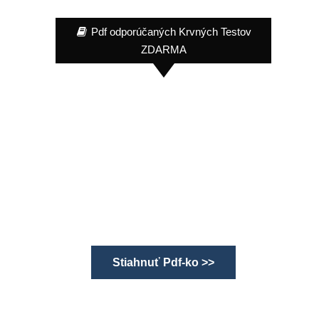
Pdf odporúčaných Krvných Testov
ZDARMA
Stiahnuť Pdf-ko >>