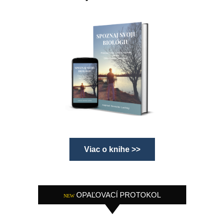
Viac o knihe >>
OPAĽOVACÍ PROTOKOL
NEW