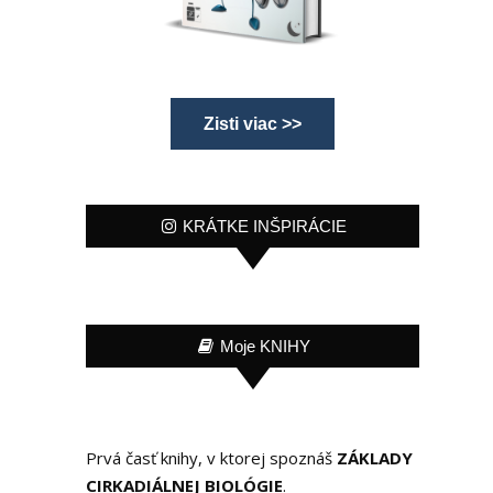
Zisti viac >>
KRÁTKE INŠPIRÁCIE
Moje KNIHY
Prvá časť knihy, v ktorej spoznáš
ZÁKLADY
CIRKADIÁLNEJ BIOLÓGIE
.