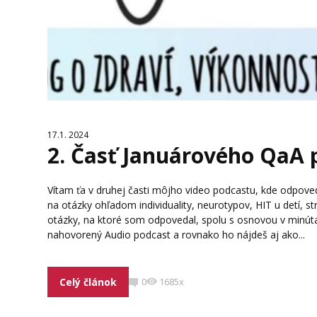
17.1. 2024
2. Časť Januárového QaA 
Vítam ťa v druhej časti môjho video podcastu, kde odpo
na otázky ohľadom individuality, neurotypov, HIT u detí, s
otázky, na ktoré som odpovedal, spolu s osnovou v minúta
nahovorený Audio podcast a rovnako ho nájdeš aj ako...
Celý článok
0
1685x