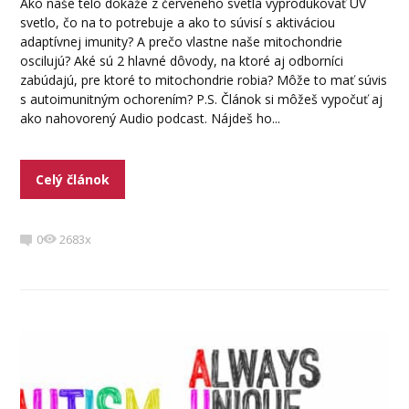
Ako naše telo dokáže z červeného svetla vyprodukovať UV
svetlo, čo na to potrebuje a ako to súvisí s aktiváciou
adaptívnej imunity? A prečo vlastne naše mitochondrie
oscilujú? Aké sú 2 hlavné dôvody, na ktoré aj odborníci
zabúdajú, pre ktoré to mitochondrie robia? Môže to mať súvis
s autoimunitným ochorením? P.S. Článok si môžeš vypočuť aj
ako nahovorený Audio podcast. Nájdeš ho...
Celý článok
0
2683x