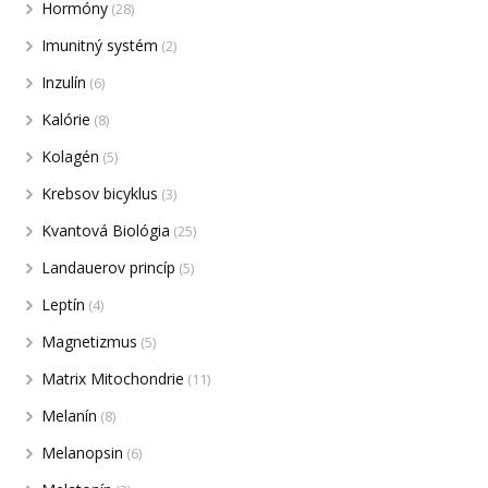
Hormóny
(28)
Imunitný systém
(2)
Inzulín
(6)
Kalórie
(8)
Kolagén
(5)
Krebsov bicyklus
(3)
Kvantová Biológia
(25)
Landauerov princíp
(5)
Leptín
(4)
Magnetizmus
(5)
Matrix Mitochondrie
(11)
Melanín
(8)
Melanopsin
(6)