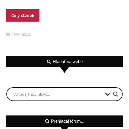
Celý článok
10
4822x
Hľadať na webe
Prehľadaj fórum...