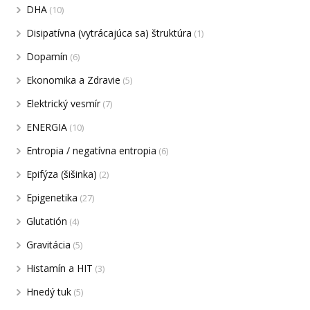
DHA
(10)
Disipatívna (vytrácajúca sa) štruktúra
(1)
Dopamín
(6)
Ekonomika a Zdravie
(5)
Elektrický vesmír
(7)
ENERGIA
(10)
Entropia / negatívna entropia
(6)
Epifýza (šišinka)
(2)
Epigenetika
(27)
Glutatión
(4)
Gravitácia
(5)
Histamín a HIT
(3)
Hnedý tuk
(5)