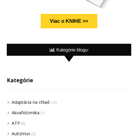
Viac o KNIHE >>
Kategórie blogu:
Kategórie
Adaptácia na chlad
(12)
Akvafotomika
(1)
ATP
(6)
Autizmus
(5)