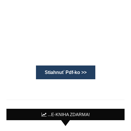
Stiahnuť Pdf-ko >>
...E-KNIHA ZDARMA!