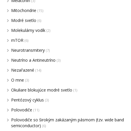
Melatonín
(3)
Mitochondrie
(15)
Modré svetlo
(6)
Molekulárny vodík
(2)
mTOR
(6)
Neurotransmitery
(7)
Neutríno a Antineutríno
(3)
Nezařazené
(14)
O mne
(3)
Okuliare blokujúce modré svetlo
(1)
Pentózový cyklus
(3)
Polovodiče
(11)
Polovodiče so širokým zakázaným pásmom (tzv. wide band
semiconductor)
(6)