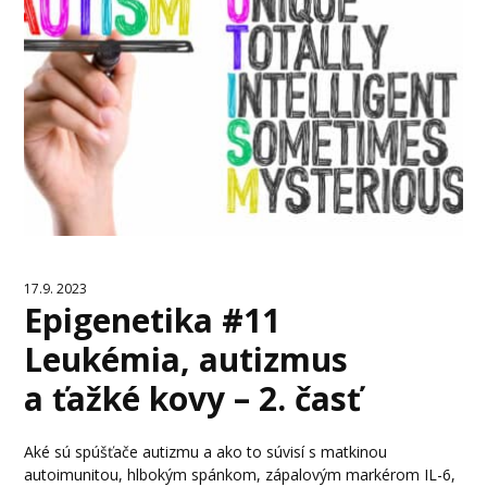
17.9. 2023
Epigenetika #11
Leukémia, autizmus
a ťažké kovy – 2. časť
Aké sú spúšťače autizmu a ako to súvisí s matkinou
autoimunitou, hlbokým spánkom, zápalovým markérom IL-6,