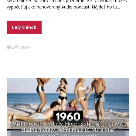
serotonín? Aj na toto sa dnes pozrieme. P.S. Článok si môžeš
vypočuť aj ako nahovorený Audio podcast. Nájdeš ho tu...
Celý článok
2
3354x