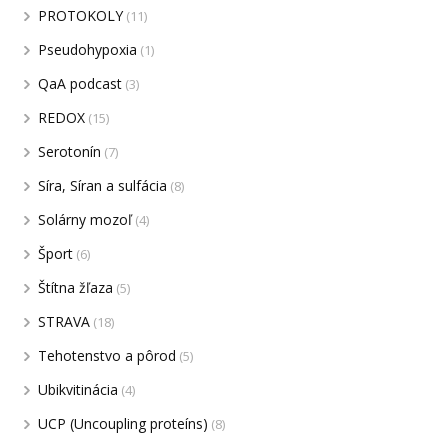
PROTOKOLY
(11)
Pseudohypoxia
(1)
QaA podcast
(3)
REDOX
(15)
Serotonín
(7)
Síra, Síran a sulfácia
(8)
Solárny mozoľ
(4)
Šport
(6)
Štítna žľaza
(5)
STRAVA
(18)
Tehotenstvo a pôrod
(5)
Ubikvitinácia
(4)
UCP (Uncoupling proteíns)
(8)