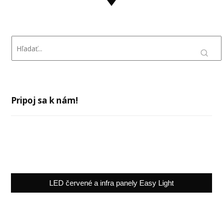
Pripoj sa k nám!
LED červené a infra panely Easy Light