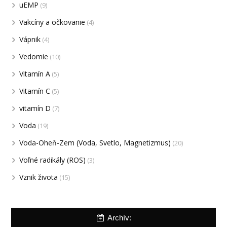
uEMP
(9)
Vakcíny a očkovanie
(4)
Vápnik
(4)
Vedomie
(10)
Vitamín A
(5)
Vitamín C
(5)
vitamín D
(7)
Voda
(19)
Voda-Oheň-Zem (Voda, Svetlo, Magnetizmus)
(20)
Voľné radikály (ROS)
(3)
Vznik života
(15)
Archív: