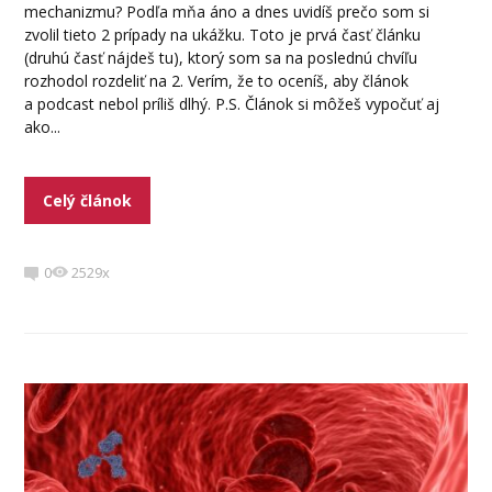
mechanizmu? Podľa mňa áno a dnes uvidíš prečo som si
zvolil tieto 2 prípady na ukážku. Toto je prvá časť článku
(druhú časť nájdeš tu), ktorý som sa na poslednú chvíľu
rozhodol rozdeliť na 2. Verím, že to oceníš, aby článok
a podcast nebol príliš dlhý. P.S. Článok si môžeš vypočuť aj
ako...
Celý článok
0
2529x