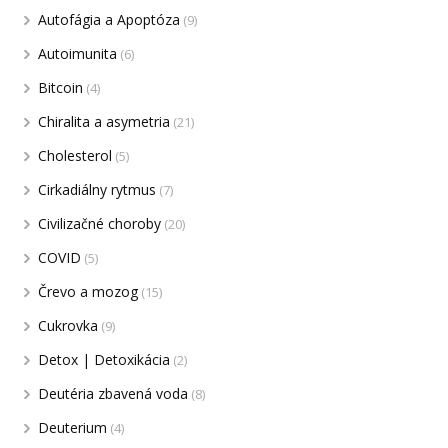
Autofágia a Apoptóza
(9)
Autoimunita
(6)
Bitcoin
(4)
Chiralita a asymetria
(21)
Cholesterol
(5)
Cirkadiálny rytmus
(7)
Civilizačné choroby
(20)
COVID
(5)
Črevo a mozog
(15)
Cukrovka
(9)
Detox | Detoxikácia
(2)
Deutéria zbavená voda
(8)
Deuterium
(4)