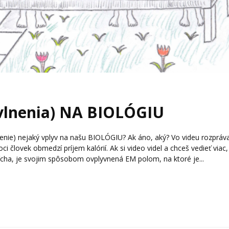
vlnenia) NA BIOLÓGIU
enie) nejaký vplyv na našu BIOLÓGIU? Ak áno, aký? Vo videu rozprá
lovek obmedzí príjem kalórií. Ak si video videl a chceš vedieť viac,
čícha, je svojim spôsobom ovplyvnená EM polom, na ktoré je...