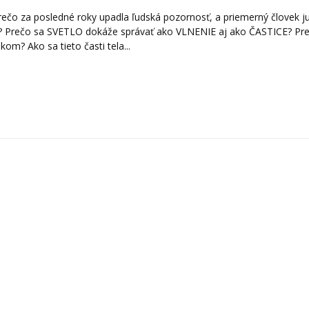
rečo za posledné roky upadla ľudská pozornosť, a priemerný človek j
? Prečo sa SVETLO dokáže správať ako VLNENIE aj ako ČASTICE? Pr
om? Ako sa tieto časti tela...