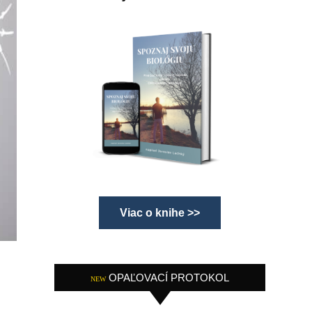
Viac o knihe >>
OPAĽOVACÍ PROTOKOL
NEW