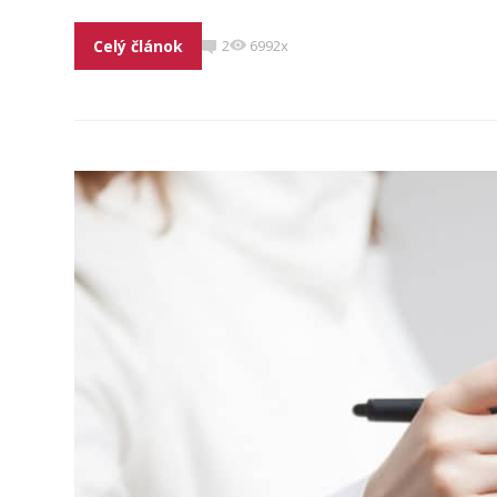
Celý článok
2
6992x