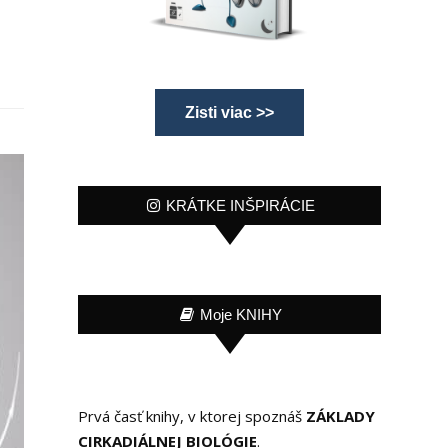
Zisti viac >>
KRÁTKE INŠPIRÁCIE
Moje KNIHY
Prvá časť knihy, v ktorej spoznáš
ZÁKLADY
CIRKADIÁLNEJ BIOLÓGIE
.