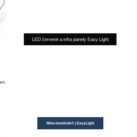
LED červené a infra panely Easy Light
vam
Mitochondriak® | EasyLight