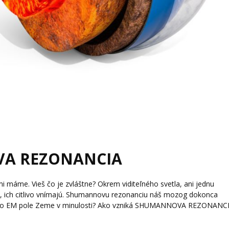
VA REZONANCIA
áme. Vieš čo je zvláštne? Okrem viditeľného svetla, ani jednu
 ich citlivo vnímajú. Shumannovu rezonanciu náš mozog dokonca
alo EM pole Zeme v minulosti? Ako vzniká SHUMANNOVA REZONANC