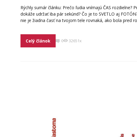
Rýchly sumár článku: Prečo ľudia vnímajú ČAS rozdielne? P
dokáže udržať iba pár sekúnd? Čo je to SVETLO aj FOTÓN
nie je žiadna časť na tvojom tele rovnaká, ako bola pred rok
Celý článok
0
32651x