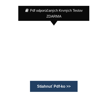
Pdf odporúčaných Krvných Testov
ZDARMA
Stiahnuť Pdf-ko >>