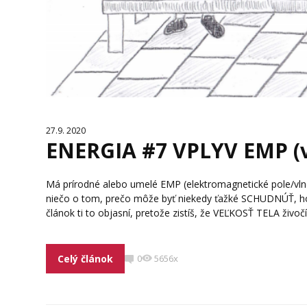
27.9. 2020
ENERGIA #7 VPLYV EMP (
Má prírodné alebo umelé EMP (elektromagnetické pole/vln
niečo o tom, prečo môže byť niekedy ťažké SCHUDNÚŤ, hoci č
článok ti to objasní, pretože zistíš, že VEĽKOSŤ TELA živo
Celý článok
0
5656x