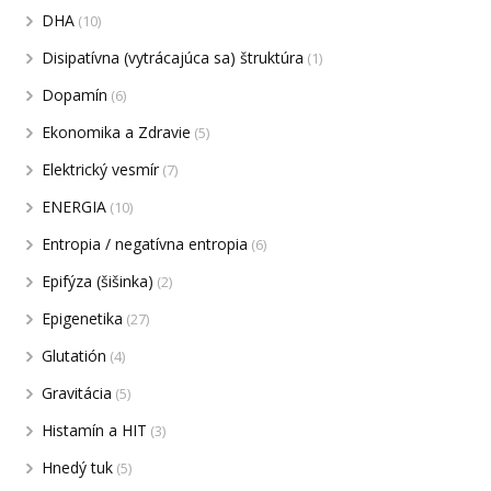
DHA
(10)
Disipatívna (vytrácajúca sa) štruktúra
(1)
Dopamín
(6)
Ekonomika a Zdravie
(5)
Elektrický vesmír
(7)
ENERGIA
(10)
Entropia / negatívna entropia
(6)
Epifýza (šišinka)
(2)
Epigenetika
(27)
Glutatión
(4)
Gravitácia
(5)
Histamín a HIT
(3)
Hnedý tuk
(5)