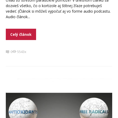
chlad so stresom paradoxne pomôže? V dnešnom článku sa
dozvieš všetko, čo o kortizole aj štítnej žľaze potrebuješ
vedieť. (Článok si môžeš vypočuť aj vo forme audio podcastu.
Audio článok...
Celý článok
0
5543x