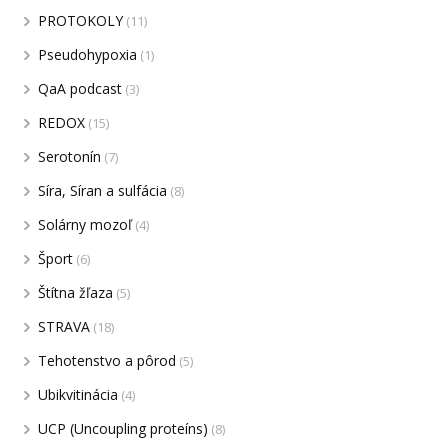
PROTOKOLY
(11)
Pseudohypoxia
(1)
QaA podcast
(3)
REDOX
(15)
Serotonín
(7)
Síra, Síran a sulfácia
(8)
Solárny mozoľ
(4)
Šport
(6)
Štítna žľaza
(5)
STRAVA
(18)
Tehotenstvo a pôrod
(5)
Ubikvitinácia
(4)
UCP (Uncoupling proteíns)
(8)