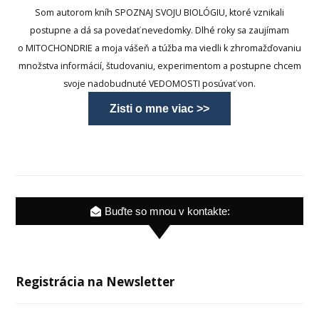
Som autorom kníh SPOZNAJ SVOJU BIOLÓGIU, ktoré vznikali
postupne a dá sa povedať nevedomky. Dlhé roky sa zaujímam
o MITOCHONDRIE a moja vášeň a túžba ma viedli k zhromažďovaniu
množstva informácií, študovaniu, experimentom a postupne chcem
svoje nadobudnuté VEDOMOSTI posúvať von.
Zisti o mne viac >>
Buďte so mnou v kontakte:
Registrácia na Newsletter