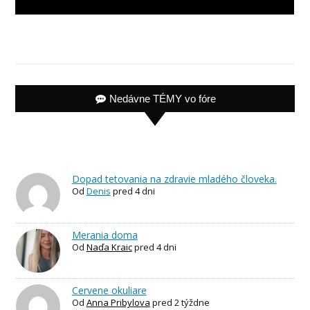
Nedávne TÉMY vo fóre
Dopad tetovania na zdravie mladého človeka.
Od
Denis
pred 4 dni
Merania doma
Od
Naďa Kraic
pred 4 dni
Cervene okuliare
Od
Anna Pribylova
pred 2 týždne