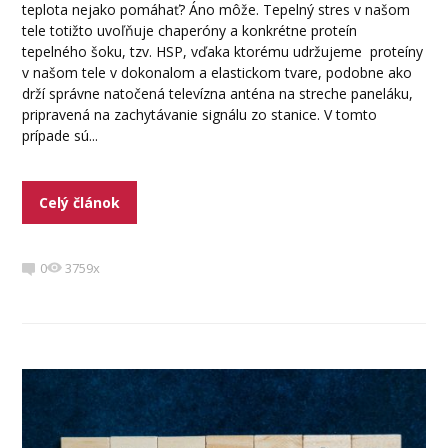
teplota nejako pomáhať? Áno môže. Tepelný stres v našom
tele totižto uvoľňuje chaperóny a konkrétne proteín
tepelného šoku, tzv. HSP, vďaka ktorému udržujeme proteíny
v našom tele v dokonalom a elastickom tvare, podobne ako
drží správne natočená televízna anténa na streche paneláku,
pripravená na zachytávanie signálu zo stanice. V tomto
prípade sú...
Celý článok
0
3759x