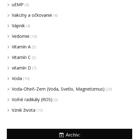
uEMP
(9)
Vakcíny a očkovanie
(4)
Vápnik
(4)
Vedomie
(10)
Vitamín A
(5)
Vitamín C
(5)
vitamín D
(7)
Voda
(19)
Voda-Oheň-Zem (Voda, Svetlo, Magnetizmus)
(20)
Voľné radikály (ROS)
(3)
Vznik života
(15)
Archív: