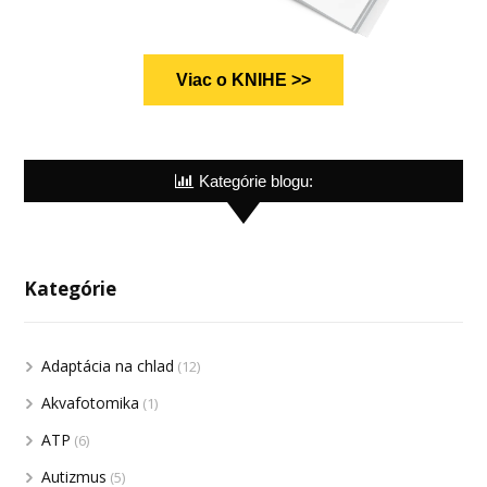
Viac o KNIHE >>
Kategórie blogu:
Kategórie
Adaptácia na chlad
(12)
Akvafotomika
(1)
ATP
(6)
Autizmus
(5)