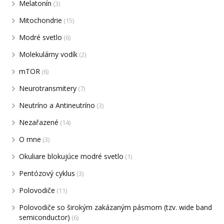
Melatonín
(3)
Mitochondrie
(15)
Modré svetlo
(6)
Molekulárny vodík
(2)
mTOR
(6)
Neurotransmitery
(7)
Neutríno a Antineutríno
(3)
Nezařazené
(14)
O mne
(3)
Okuliare blokujúce modré svetlo
(1)
Pentózový cyklus
(3)
Polovodiče
(11)
Polovodiče so širokým zakázaným pásmom (tzv. wide band
semiconductor)
(6)