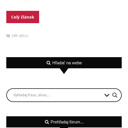
Celý článok
3
4855x
Hľadať na webe
Prehľadaj fórum...