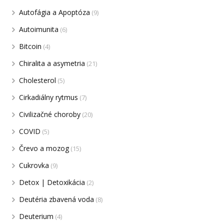
Autofágia a Apoptóza
(9)
Autoimunita
(6)
Bitcoin
(4)
Chiralita a asymetria
(21)
Cholesterol
(5)
Cirkadiálny rytmus
(7)
Civilizačné choroby
(20)
COVID
(5)
Črevo a mozog
(15)
Cukrovka
(9)
Detox | Detoxikácia
(2)
Deutéria zbavená voda
(8)
Deuterium
(4)