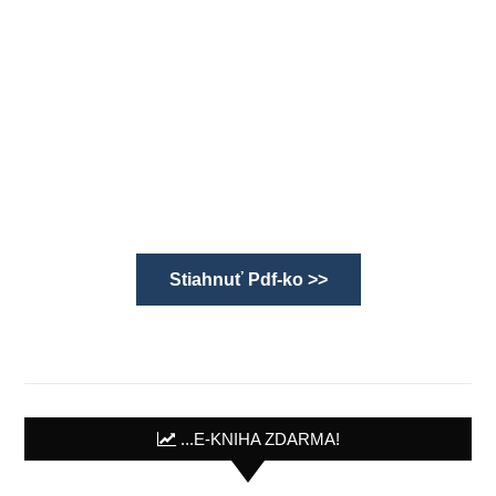
Stiahnuť Pdf-ko >>
...E-KNIHA ZDARMA!