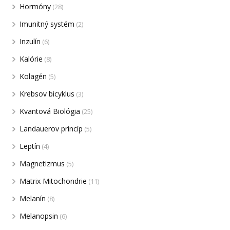
Hormóny
(28)
Imunitný systém
(2)
Inzulín
(6)
Kalórie
(8)
Kolagén
(5)
Krebsov bicyklus
(3)
Kvantová Biológia
(25)
Landauerov princíp
(5)
Leptín
(4)
Magnetizmus
(5)
Matrix Mitochondrie
(11)
Melanín
(8)
Melanopsin
(6)