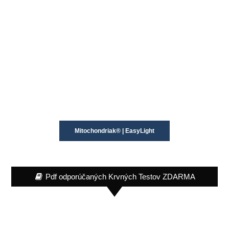
Mitochondriak® | EasyLight
Pdf odporúčaných Krvných Testov ZDARMA