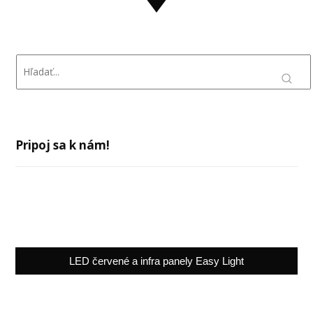
Pripoj sa k nám!
LED červené a infra panely Easy Light