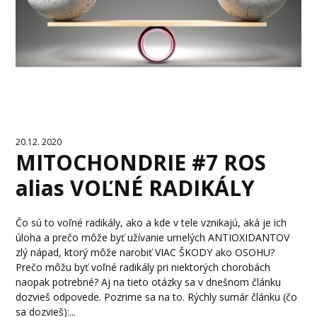
20.12. 2020
MITOCHONDRIE #7 ROS
alias VOĽNÉ RADIKÁLY
Čo sú to voľné radikály, ako a kde v tele vznikajú, aká je ich
úloha a prečo môže byť užívanie umelých ANTIOXIDANTOV
zlý nápad, ktorý môže narobiť VIAC ŠKODY ako OSOHU?
Prečo môžu byť voľné radikály pri niektorých chorobách
naopak potrebné? Aj na tieto otázky sa v dnešnom článku
dozvieš odpovede. Pozrime sa na to. Rýchly sumár článku (čo
sa dozvieš):...