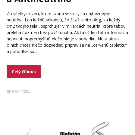
Zo všetkých vecí, ktoré tvoria vesmír, sú najbežnejšie
neutrína. Len každú sekundu, čo čítaš tento blog, sa každý
cm2 tvojho tela „osprchuje“ v miliardách neutrín, ktoré tebou
preletia (takmer) bez povšimnutia. Ak ťa už len táto informácia
neprinúti popremýšľať, niečo nie je v poriadku. No a ak sa
o nich chceš niečo dozvedieť, priprav sa na „červenú tabletku“
a pohodlne sa...
Celý článok
0
1700x