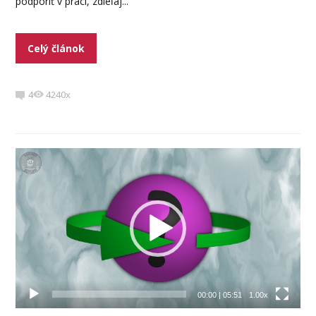
podporiť v práci, zdieľaj...
Celý článok
4
4240x
Video
prehrávač
00:00
|
05:51
1.00x