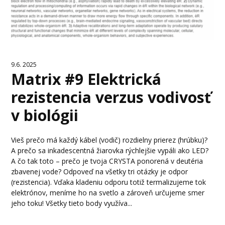
9.6. 2025
Matrix #9 Elektrická
rezistencia verzus vodivosť
v biológii
Vieš prečo má každý kábel (vodič) rozdielny prierez (hrúbku)?
A prečo sa inkadescentná žiarovka rýchlejšie vypáli ako LED?
A čo tak toto – prečo je tvoja CRYSTA ponorená v deutéria
zbavenej vode? Odpoveď na všetky tri otázky je odpor
(rezistencia). Vďaka kladeniu odporu totiž termalizujeme tok
elektrónov, meníme ho na svetlo a zároveň určujeme smer
jeho toku! Všetky tieto body využíva...