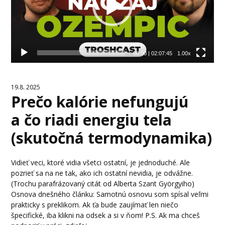
00:00
|
02:07:45
1.00x
19.8. 2025
Prečo kalórie nefungujú
a čo riadi energiu tela
(skutočná termodynamika)
Vidieť veci, ktoré vidia všetci ostatní, je jednoduché. Ale
pozrieť sa na ne tak, ako ich ostatní nevidia, je odvážne.
(Trochu parafrázovaný citát od Alberta Szant Györgyiho)
Osnova dnešného článku: Samotnú osnovu som spísal veľmi
prakticky s preklikom. Ak ťa bude zaujímať len niečo
špecifické, iba klikni na odsek a si v ňom! P.S. Ak ma chceš