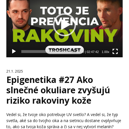
prehrávač
00:00
|
02:47:42
1.00x
21.1. 2025
Epigenetika #27 Ako
slnečné okuliare zvyšujú
riziko rakoviny kože
Vedel si, že tvoje oko potrebuje UV svetlo? A vedel si, že typ
svetla, aké sa do tvojho oka a na sietnicu dostane ovplyvňuje
to, ako sa tvoja koža správa a či sa v nej vytvorí melanín?