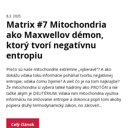
8.3. 2025
Matrix #7 Mitochondria
ako Maxwellov démon,
ktorý tvorí negatívnu
entropiu
Prečo sú naše mitochondrie extrémne „vyberavé“? A ako
dokážu vďaka toku informácie poháňať tvorbu negatívnej
entropie, vďaka čomu žijeme? A vieš čo je na tom najkrajšie?
Že mitochondria si vyberá ľahké hadróny ako PROTÓN a nie
ťažké akým je DEUTÉRIUM. Vďaka nim mitochondria využíva
informáciu na znižovanie entropie a dokonca popri tom akoby
popiera druhý termodynamický zákon, no zároveň...
Celý článok