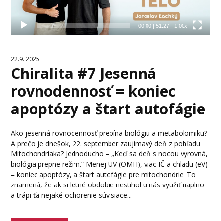
00:00
|
51:27
1.00x
22.9. 2025
Chiralita #7 Jesenná
rovnodennosť = koniec
apoptózy a štart autofágie
Ako jesenná rovnodennosť prepína biológiu a metabolomiku?
A prečo je dnešok, 22. september zaujímavý deň z pohľadu
Mitochondriaka? Jednoducho – „Keď sa deň s nocou vyrovná,
biológia prepne režim.“ Menej UV (OMH), viac IČ a chladu (eV)
= koniec apoptózy, a štart autofágie pre mitochondrie. To
znamená, že ak si letné obdobie nestihol u nás využiť naplno
a trápi ťa nejaké ochorenie súvisiace...