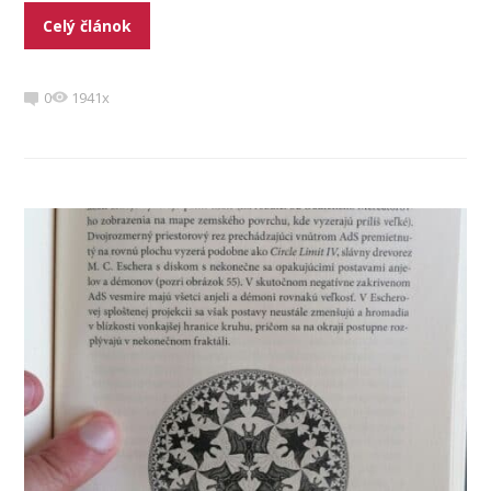
Celý článok
0
1941x