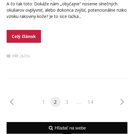
A čo tak toto: Dokáže nám „obyčajne“ nosenie slnečných
okuliarov ovplyvniť, alebo dokonca zvýšiť, potencionálne riziko
vzniku rakoviny kože? Je to síce ťažká...
Celý článok
0
2672x
1
2
3
…
14
Hľadať na webe