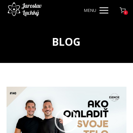
MENU
0
BLOG
Video
prehrávač