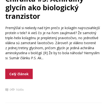
glycín ako biologický
tranzistor
Premýšľal si niekedy nad tým prečo je kolagén najrozsiahlejší
proteín v tele? A vieš čo je na ňom zaujímavé? Že samotný
triple-helix kolagénu je prepletený pravotočivo, no jednotlivé
vlákna sú zamotané ľavotočivo. Zároveň je vlákno tvorené
z jednej tretiny glycínom, pričom glycín je jediná achirálna
aminokyselina v biológií. [R] Že by to bola náhoda? Nemyslím
si. Sumár článku P.S. Ak...
Celý článok
0
1649x