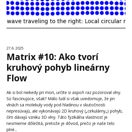
27.6. 2025
Matrix #10: Ako tvorí
kruhový pohyb lineárny
Flow
Ak si bol niekedy pri mori, určite si aspoň raz pozoroval vlny.
Sú fascinujúce, však? Málo ľudí si však uvedomuje, že pri
vlnách sa molekuly vody pod hladinou v skutočnosti
nepresúvajú, ale vykonávajú 2D kruhový („cirkulárny„) pohyb,
čím dávajú vzniku 3D vlny. Táto fyzikálna vlastnosť je
nesmierne dôležitá, pretože je dôvod, prečo je naše telo
plné...