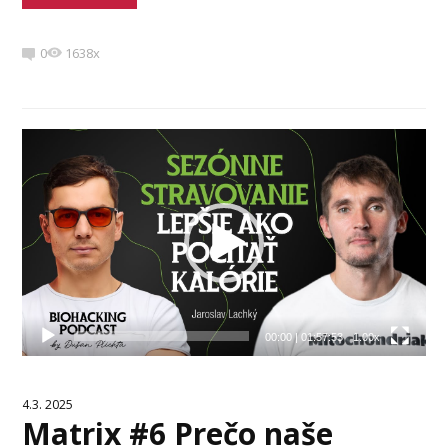
0
1638x
Video
prehrávač
00:00
|
01:57:53
1.00x
4.3. 2025
Matrix #6 Prečo naše