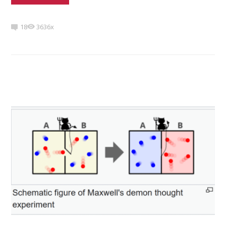
18
3636x