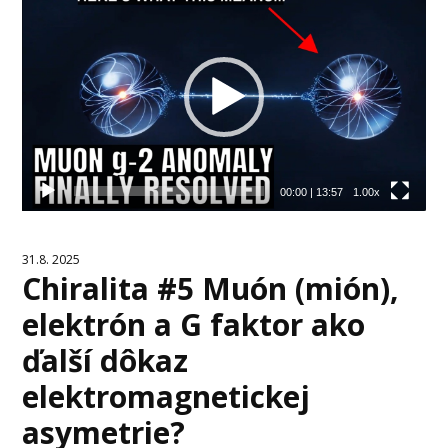
prehrávač
00:00
|
13:57
1.00x
31.8. 2025
Chiralita #5 Muón (mión),
elektrón a G faktor ako
ďalší dôkaz
elektromagnetickej
asymetrie?