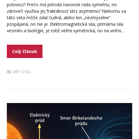
polovicu? Prečo má príroda navonok rada symetriu, no
zároveň využíva jej fraktálnosť skrz asymetriu? Niekomu sa
táto veta môže zdať čudná, alebo len „nezmyselne“
pospájaná, no nie je. Elektromagnetická sila, primárna sila
vesmíru a biológie, je totiž veľmi symetrická, no na veľmi...
Celý článok
0
1730x