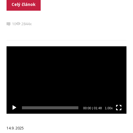
Celý článok
10
2844x
Video
prehrávač
00:00
|
01:48
1.00x
14.9. 2025