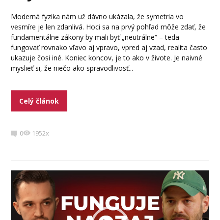
Moderná fyzika nám už dávno ukázala, že symetria vo
vesmíre je len zdanlivá. Hoci sa na prvý pohľad môže zdať, že
fundamentálne zákony by mali byť „neutrálne“ – teda
fungovať rovnako vľavo aj vpravo, vpred aj vzad, realita často
ukazuje čosi iné. Koniec koncov, je to ako v živote. Je naivné
myslieť si, že niečo ako spravodlivosť...
Celý článok
0
1952x
Video
prehrávač