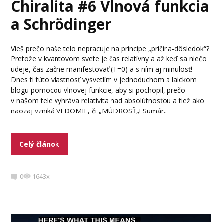
Chiralita #6 Vlnová funkcia
a Schrödinger
Vieš prečo naše telo nepracuje na princípe „príčina-dôsledok“?
Pretože v kvantovom svete je čas relatívny a až keď sa niečo
udeje, čas začne manifestovať (T=0) a s ním aj minulosť!
Dnes ti túto vlastnosť vysvetlím v jednoduchom a laickom
blogu pomocou vlnovej funkcie, aby si pochopil, prečo
v našom tele vyhráva relativita nad absolútnosťou a tiež ako
naozaj vzniká VEDOMIE, či „MÚDROSŤ„! Sumár...
Celý článok
0
1643x
Video