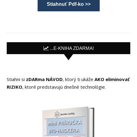
Stiahnuť Pdf-ko >>
...E-KNIHA ZDARMA!
Stiahni si
zDARma NÁVOD
, ktorý ti ukáže
AKO eliminovať
RIZIKO
, ktoré predstavujú dnešné technológie.