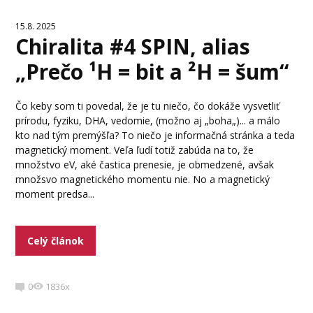
15.8. 2025
Chiralita #4 SPIN, alias
„Prečo ¹H = bit a ²H = šum“
Čo keby som ti povedal, že je tu niečo, čo dokáže vysvetliť
prírodu, fyziku, DHA, vedomie, (možno aj „boha„)... a málo
kto nad tým premýšľa? To niečo je informačná stránka a teda
magnetický moment. Veľa ľudí totiž zabúda na to, že
množstvo eV, aké častica prenesie, je obmedzené, avšak
množsvo magnetického momentu nie. No a magnetický
moment predsa...
Celý článok
0
1836x