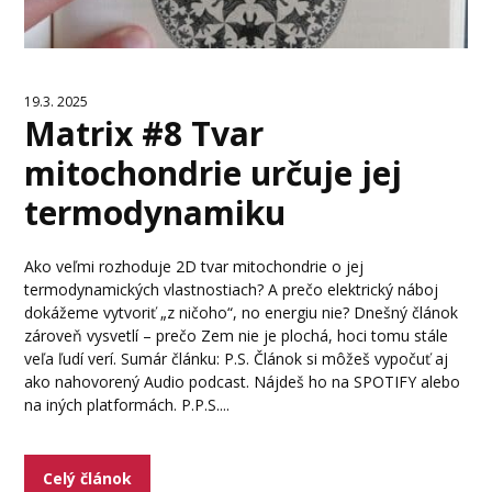
19.3. 2025
Matrix #8 Tvar
mitochondrie určuje jej
termodynamiku
Ako veľmi rozhoduje 2D tvar mitochondrie o jej
termodynamických vlastnostiach? A prečo elektrický náboj
dokážeme vytvoriť „z ničoho“, no energiu nie? Dnešný článok
zároveň vysvetlí – prečo Zem nie je plochá, hoci tomu stále
veľa ľudí verí. Sumár článku: P.S. Článok si môžeš vypočuť aj
ako nahovorený Audio podcast. Nájdeš ho na SPOTIFY alebo
na iných platformách. P.P.S....
Celý článok